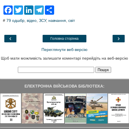
F
T
L
T
S
a
w
i
e
h
c
i
n
l
a
#
79 одшбр
,
відео
,
ЗСУ
,
навчання
,
світ
e
t
k
e
r
b
t
e
g
e
o
e
d
r
o
r
I
a
‹
›
Головна сторінка
k
n
m
Переглянути веб-версію
Щоб мати можливість залишати коментарі перейдіть на веб-версію
ЕЛЕКТРОННА ВІЙСЬКОВА БІБЛІОТЕКА: