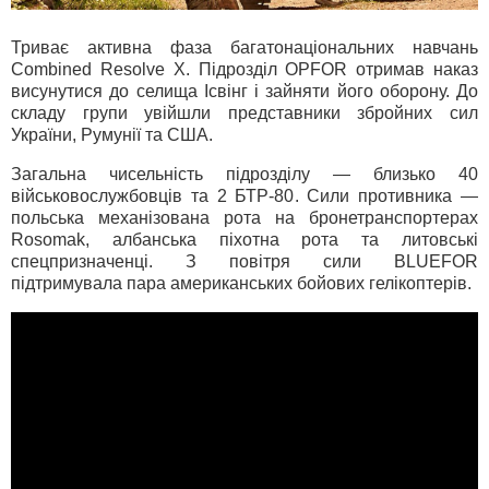
Триває активна фаза багатонаціональних навчань
Combined Resolve X. Підрозділ OPFOR отримав наказ
висунутися до селища Ісвінг і зайняти його оборону. До
складу групи увійшли представники збройних сил
України, Румунії та США.
Загальна чисельність підрозділу — близько 40
військовослужбовців та 2 БТР-80. Сили противника —
польська механізована рота на бронетранспортерах
Rosomak, албанська піхотна рота та литовські
спецпризначенці. З повітря сили BLUEFOR
підтримувала пара американських бойових гелікоптерів.