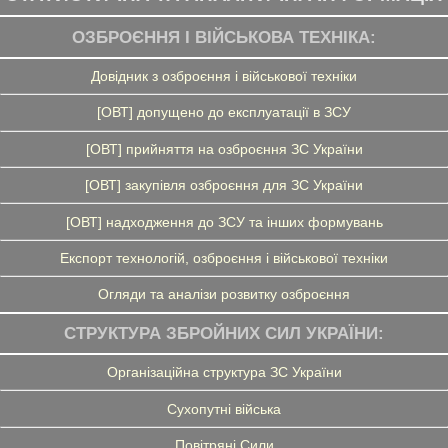
ОЗБРОЄННЯ І ВІЙСЬКОВА ТЕХНІКА:
Довідник з озброєння і військової техніки
[ОВТ] допущено до експлуатації в ЗСУ
[ОВТ] прийняття на озброєння ЗС України
[ОВТ] закупівля озброєння для ЗС України
[ОВТ] надходження до ЗСУ та інших формувань
Експорт технологій, озброєння і військової техніки
Огляди та аналізи розвитку озброєння
СТРУКТУРА ЗБРОЙНИХ СИЛ УКРАЇНИ:
Організаційна структура ЗС України
Сухопутні війська
Повітряні Сили