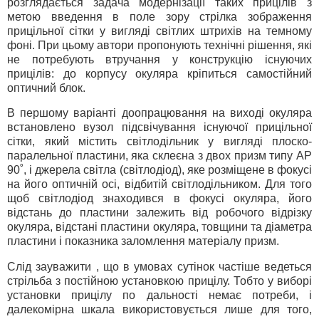
розглядається задача модернізації таких прицілів з
метою введення в поле зору стрілка зображення
прицільної сітки у вигляді світлих штрихів на темному
фоні. При цьому автори пропонують технічні рішення, які
не потребують втручання у конструкцію існуючих
прицілів: до корпусу окуляра кріпиться самостійний
оптичний блок.
В першому варіанті доопрацювання на виході окуляра
встановлено вузол підсвічування існуючої прицільної
сітки, який містить світлодільник у вигляді плоско-
паралельної пластини, яка склеєна з двох призм типу АР
90˚, і джерела світла (світлодіод), яке розміщене в фокусі
на його оптичній осі, відбитій світлодільником. Для того
щоб світлодіод знаходився в фокусі окуляра, його
відстань до пластини залежить від робочого відрізку
окуляра, відстані пластини окуляра, товщини та діаметра
пластини і показника заломлення матеріалу призм.
Слід зауважити , що в умовах сутінок частіше ведеться
стрільба з постійною установкою прицілу. Тобто у виборі
установки прицілу по дальності немає потреби, і
далекомірна шкала використовується лише для того,