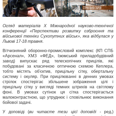
Огляд матеріалів Х Міжнародної науково-технічної
конференції «Перспективи розвитку озброєння та
військової техніки Сухопутних військ», яка відбулася у
Львові 17-18 травня.
Вітчизняний оборонно-промисловий комплекс (КП СПБ
«Арсенал», ХМЗ «ФЕД», Ізюмський приладобудівний
завод) випускає ряд телескопічних прицілів, які
побудовані за класичною оптичною схемою Кеплера,
тобто містять об'єктив, прицільну сітку, обертальну
систему і окуляр. При прицілюванні в денних умовах
стрілок спостерігає збільшене зображення цілі і
прицільну сітку у вигляді темних штрихів на світлому
фоні. В умовах сутінок ця сітка спостерігається
малоконтрастною, що утруднює і сповільнює виконання
бойової задачі.
У доповіді (
ви читаєте тези цієї доповіді
- ред.)