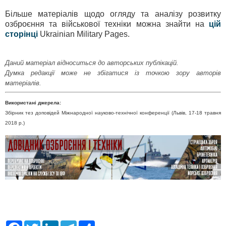
Більше матеріалів щодо огляду та аналізу розвитку
озброєння та військової техніки можна знайти на
цій
сторінці
Ukrainian Military Pages.
Даний матеріал відноситься до авторських публікацій.
Думка редакції може не збігатися із точкою зору авторів
матеріалів.
Використані джерела:
Збірник тез доповідей Міжнародної науково-технічної конференції (Львів, 17-18 травня
2018 р.)
F
T
L
T
S