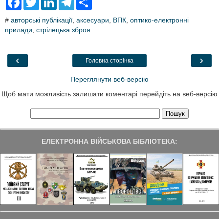
a
w
i
e
h
c
i
n
l
a
#
авторські публікації
,
аксесуари
,
ВПК
,
оптико-електронні
e
t
k
e
r
прилади
b
,
стрілецька зброя
t
e
g
e
o
e
d
r
o
r
I
a
k
n
m
‹
›
Головна сторінка
Переглянути веб-версію
Щоб мати можливість залишати коментарі перейдіть на веб-версію
ЕЛЕКТРОННА ВІЙСЬКОВА БІБЛІОТЕКА: