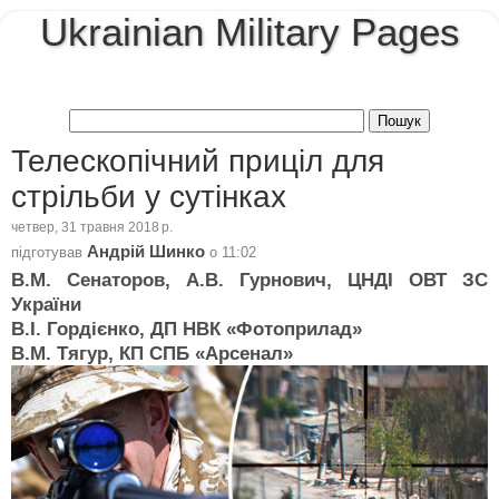
Ukrainian Military Pages
Телескопічний приціл для
стрільби у сутінках
четвер, 31 травня 2018 р.
Андрій Шинко
підготував
о
11:02
В.М. Сенаторов, А.В. Гурнович, ЦНДІ ОВТ ЗС
України
В.І. Гордієнко, ДП НВК «Фотоприлад»
В.М. Тягур, КП СПБ «Арсенал»