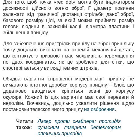
Для того, щоб точка «red dot» могла бути індикатором
досяжності дійсного вогню зброї, її діаметр повинен
залежати від граничної дистанції стрільби даної зброї,
базового розміру цілі, за який можна прийняти розмір
голови людини в захисній касці, діаметра пластини і
збільшення прицілу.
Для забезпечення пристрілки прицілу на зброї прицільну
точку доцільно виконати на окремій механічній деталі,
що контактує з призмою і має можливість переміщення
по двох координатах, як це зроблено для сітки, що
спостерігається у вигляді темних штрихів.
Обидва варіанти спрощеної модернізації прицілу не
вимагають істотної доробки корпусу прицілу – блок, що
додатково вводиться, кріпиться зовні до корпусу
окуляра. Кожний із цих варіантів має свої переваги й
недоліки. Вочевидь, доцільно ухвалити рішення щодо
постановки телескопічного прицілу
на озброєння
.
Читати
Лазер проти снайпера: протидія
також:
сучасним лазерним детекторам
оптичних приладів