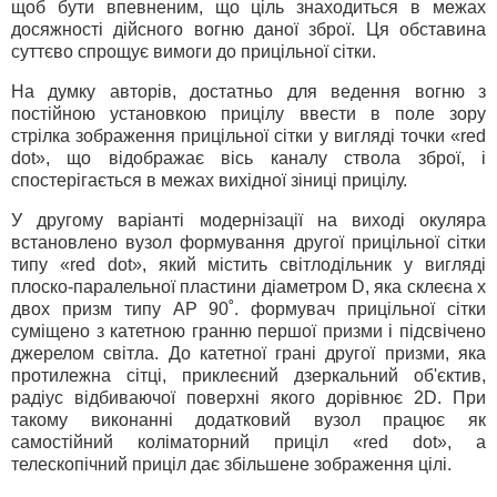
щоб бути впевненим, що ціль знаходиться в межах
досяжності дійсного вогню даної зброї. Ця обставина
суттєво спрощує вимоги до прицільної сітки.
На думку авторів, достатньо для ведення вогню з
постійною установкою прицілу ввести в поле зору
стрілка зображення прицільної сітки у вигляді точки «red
dot», що відображає вісь каналу ствола зброї, і
спостерігається в межах вихідної зіниці прицілу.
У другому варіанті модернізації на виході окуляра
встановлено вузол формування другої прицільної сітки
типу «red dot», який містить світлодільник у вигляді
плоско-паралельної пластини діаметром D, яка склеєна х
двох призм типу АР 90˚. формувач прицільної сітки
суміщено з катетною гранню першої призми і підсвічено
джерелом світла. До катетної грані другої призми, яка
протилежна сітці, приклеєний дзеркальний об'єктив,
радіус відбиваючої поверхні якого дорівнює 2D. При
такому виконанні додатковий вузол працює як
самостійний коліматорний приціл «red dot», а
телескопічний приціл дає збільшене зображення цілі.