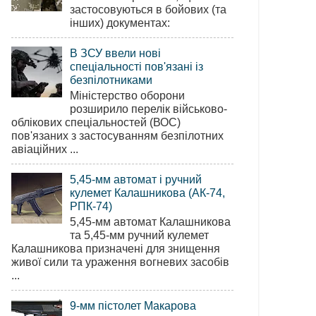
застосовуються в бойових (та
інших) документах:
В ЗСУ ввели нові
спеціальності пов'язані із
безпілотниками
Міністерство оборони
розширило перелік військово-
облікових спеціальностей (ВОС)
пов'язаних з застосуванням безпілотних
авіаційних ...
5,45-мм автомат і ручний
кулемет Калашникова (АК-74,
РПК-74)
5,45-мм автомат Калашникова
та 5,45-мм ручний кулемет
Калашникова призначені для знищення
живої сили та ураження вогневих засобів
...
9-мм пістолет Макарова