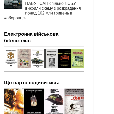
НАБУ і САП спільно з СБУ
викрили схему з розкрадання
понад 102 млн гривень в
«оборонці».
Електронна військова
бібліотека:
Що варто подивитись: