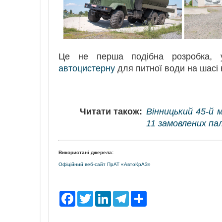
Це не перша подібна розробка, 
автоцистерну
для питної води на шасі 
Читати також:
Вінницький 45-й 
11 замовлених па
Використані джерела:
Офіційний веб-сайт ПрАТ «АвтоКрАЗ»
F
T
L
T
S
a
w
i
e
h
c
i
n
l
a
e
t
k
e
r