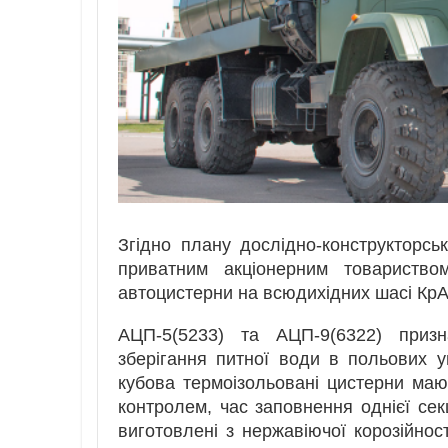
Згідно плану дослідно-конструкторськ
приватним акціонерним товариство
автоцистерни на всюдихідних шасі Кр
АЦП-5(5233) та АЦП-9(6322) призн
зберігання питної води в польових у
кубова термоізольовані цистерни маю
контролем, час заповнення однієї сек
виготовлені з нержавіючої корозійност