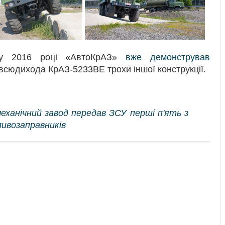
у 2016 році «АвтоКрАЗ»
вже демонстрував
всюдихода КрАЗ-5233ВЕ трохи іншої конструкції.
механічний завод передав ЗСУ перші п'ять з
ливозаправників