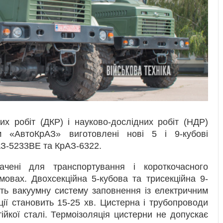
их робіт (ДКР) і науково-дослідних робіт (НДР)
м «АвтоКрАЗ» виготовлені нові 5 і 9-кубові
АЗ-5233ВЕ та КрАЗ-6322.
ачені для транспортування і короткочасного
мовах. Двохсекційна 5-кубова та трисекційна 9-
ть вакуумну систему заповнення із електричним
ції становить 15-25 хв. Цистерна і трубопроводи
ійкої сталі. Термоізоляція цистерни не допускає