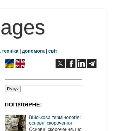
Pages
 техніка
|
допомога
|
світ
ПОПУЛЯРНЕ:
Військова термінологія:
основні скорочення
Основні скорочення, що