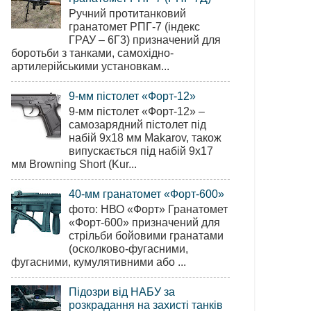
Ручний протитанковий
гранатомет РПГ-7 (індекс
ГРАУ – 6Г3) призначений для
боротьби з танками, самохідно-
артилерійськими установкам...
9-мм пістолет «Форт-12»
9-мм пістолет «Форт-12» –
самозарядний пістолет під
набій 9х18 мм Makarov, також
випускається під набій 9х17
мм Browning Short (Kur...
40-мм гранатомет «Форт-600»
фото: НВО «Форт» Гранатомет
«Форт-600» призначений для
стрільби бойовими гранатами
(осколково-фугасними,
фугасними, кумулятивними або ...
Підозри від НАБУ за
розкрадання на захисті танків