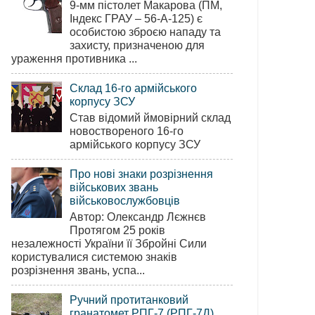
9-мм пістолет Макарова (ПМ,
Індекс ГРАУ – 56-А-125) є
особистою зброєю нападу та
захисту, призначеною для
ураження противника ...
Склад 16-го армійського
корпусу ЗСУ
Став відомий ймовірний склад
новоствореного 16-го
армійського корпусу ЗСУ
Про нові знаки розрізнення
військових звань
військовослужбовців
Автор: Олександр Лєжнєв
Протягом 25 років
незалежності України її Збройні Сили
користувалися системою знаків
розрізнення звань, успа...
Ручний протитанковий
гранатомет РПГ-7 (РПГ-7Д)