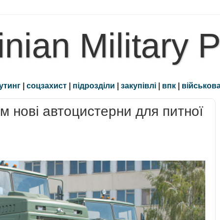
inian Military 
утинг
|
соцзахист
|
підрозділи
|
закупівлі
|
впк
|
військова
м нові автоцистерни для питної