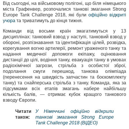
Від сьогодні, на військовому полігоні, що біля німецького
міста Графенвер, розпочалися танкові змагання Strong
Europe Tank Challenge 2018, які були
офіційно відкриті
учора
та триватимуть до кінця тижня.
Команди від восьми країн змагатимуться у 13
дисциплінах: танковий взвод у наступі, танковий взвод у
обороні, розпізнавання та ідентифікація цілей, розвідка,
корегування вогню артилерії, ремонт ураженого танку та
надання медичної допомоги екіпажу, оцінювання
дистанції до цілі, водіння танку, евакуація танку в умовах
радіохімічної загрози, стрільба з особистої зброї,
подолання смуги перешкод, танкова олімпіада
(перенесення на швидкість запчастин та боєкомплекту
танку) та снайперська стрільба з танку. Команда, яка за
підсумками всіх етапів змагань набере найбільшу
кількість балів, — отримає кубок кращого танкового
взводу Європи.
Читати
У Німеччині офіційно відкрили
також:
танкові змагання Strong Europe
Tank Challenge 2018 (ВІДЕО)