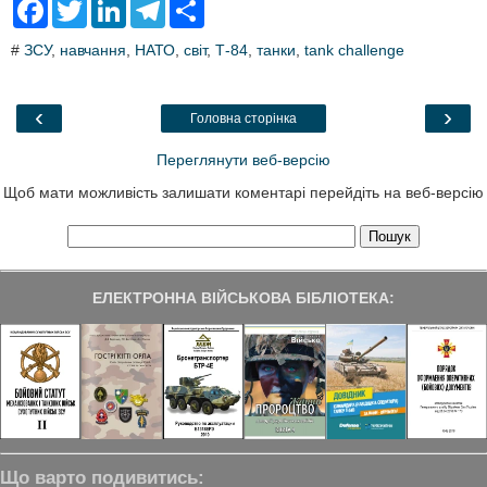
F
T
L
T
S
a
w
i
e
h
c
i
n
l
a
#
ЗСУ
,
навчання
,
НАТО
,
світ
,
Т-84
,
танки
,
tank challenge
e
t
k
e
r
b
t
e
g
e
o
e
d
r
o
r
I
a
‹
›
Головна сторінка
k
n
m
Переглянути веб-версію
Щоб мати можливість залишати коментарі перейдіть на веб-версію
ЕЛЕКТРОННА ВІЙСЬКОВА БІБЛІОТЕКА:
Що варто подивитись: