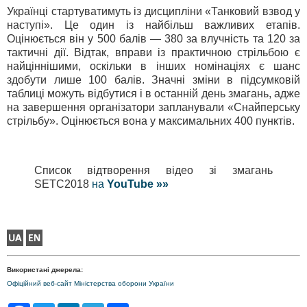
Українці стартуватимуть із дисципліни «Танковий взвод у
наступі». Це один із найбільш важливих етапів.
Оцінюється він у 500 балів — 380 за влучність та 120 за
тактичні дії. Відтак, вправи із практичною стрільбою є
найціннішими, оскільки в інших номінаціях є шанс
здобути лише 100 балів. Значні зміни в підсумковій
таблиці можуть відбутися і в останній день змагань, адже
на завершення організатори запланували «Снайперську
стрільбу». Оцінюється вона у максимальних 400 пунктів.
Список відтворення відео зі змагань
SETC2018
на
YouTube »»
Використані джерела:
Офіційний веб-сайт Міністерства оборони України