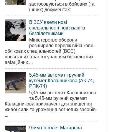
застосовуються в бойових (та
інших) документах:
В ЗСУ ввели нові
спеціальності пов'язані із
безпілотниками
Міністерство оборони
розширило перелік військово-
облікових спеціальностей (ВОС)
пов'язаних з застосуванням безпілотних
авіаційних ...
5,45-мм автомат і ручний
кулемет Калашникова (АК-74,
РПК-74)
5,45-мм автомат Калашникова
та 5,45-мм ручний кулемет
Калашникова призначені для знищення
живої сили та ураження вогневих засобів
...
9-мм пістолет Макарова