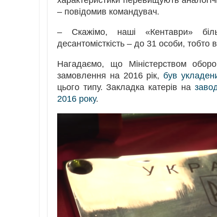
характеристики перевищують аналогіч
– повідомив командувач.
– Скажімо, наші «Кентаври» біл
десантомісткість – до 31 особи, тобто 
Нагадаємо, що Міністерством оборо
замовлення на 2016 рік,
був укладен
цього типу. Закладка катерів на
заво
2016 року
.