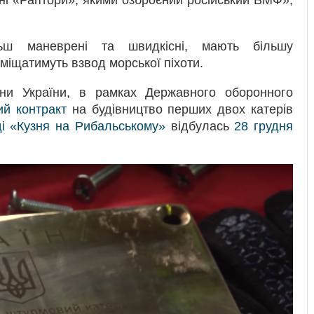
ні «Раптори», якими озброєний російський ВМФ»,
ьш маневрені та швидкісні, мають більшу
вміщатимуть взвод морської піхоти.
ни України, в рамках Державного оборонного
ий контракт
на будівництво перших двох катерів
ді «Кузня на Рибальському»
відбулась
28 грудня