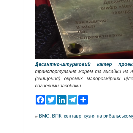
Десантно-штурмовий катер прое
транспортування морем та висадки на н
(знищення) окремих малорозмірних ціл
вогневими засобами.
F
T
L
T
S
a
w
i
e
h
c
i
n
l
a
e
t
k
e
r
#
ВМС
,
ВПК
,
кентавр
,
кузня на рибальськом
b
t
e
g
e
o
e
d
r
o
r
I
a
k
n
m