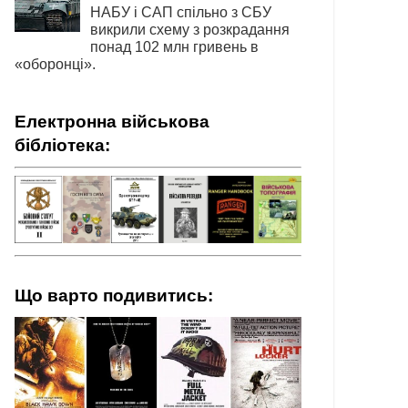
НАБУ і САП спільно з СБУ
викрили схему з розкрадання
понад 102 млн гривень в
«оборонці».
Електронна військова
бібліотека:
Що варто подивитись: