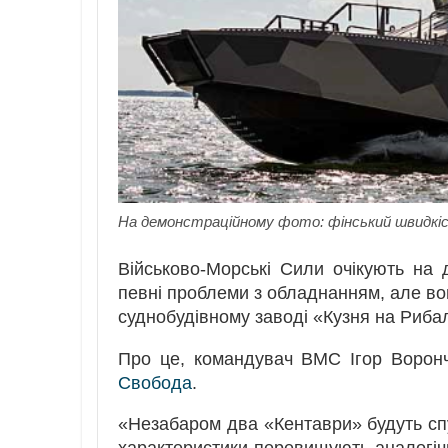
На демонстраційному фото: фінський швидкіс
Військово-Морські Сили очікують на 
певні проблеми з обладнанням, але вон
суднобудівному заводі «Кузня на Риба
Про це, командувач ВМС Ігор Воронч
Свобода
.
«Незабаром два «Кентаври» будуть спущ