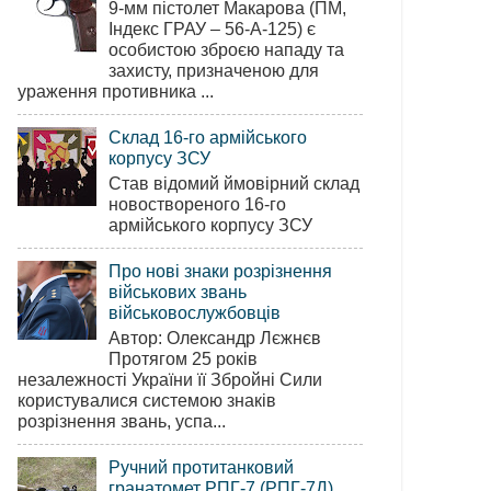
9-мм пістолет Макарова (ПМ,
Індекс ГРАУ – 56-А-125) є
особистою зброєю нападу та
захисту, призначеною для
ураження противника ...
Склад 16-го армійського
корпусу ЗСУ
Став відомий ймовірний склад
новоствореного 16-го
армійського корпусу ЗСУ
Про нові знаки розрізнення
військових звань
військовослужбовців
Автор: Олександр Лєжнєв
Протягом 25 років
незалежності України її Збройні Сили
користувалися системою знаків
розрізнення звань, успа...
Ручний протитанковий
гранатомет РПГ-7 (РПГ-7Д)