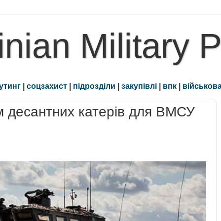
inian Military 
утинг
|
соцзахист
|
підрозділи
|
закупівлі
|
впк
|
військова
м десантних катерів для ВМСУ