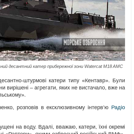
ний десантний катер прибережної зони Watercat M18 AMC
десантно-штурмові катери типу «Кентавр». Були
и вирішені – агрегати, яких не вистачало, вже на
льському».
енко, розповів в ексклюзивному інтерв’ю
Радіо
ені на воду. Вдалі, вважаю, катери, їхні окремі