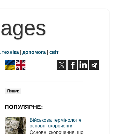
Pages
 техніка
|
допомога
|
світ
ПОПУЛЯРНЕ:
Військова термінологія:
основні скорочення
Основні скорочення, що