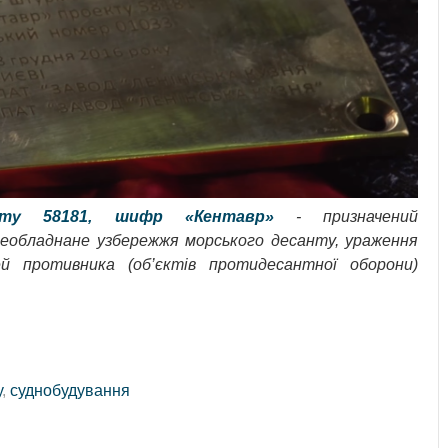
кту 58181, шифр «Кентавр»
- призначений
еобладнане узбережжя морського десанту, ураження
ей противника (об’єктів протидесантної оборони)
у
,
суднобудування