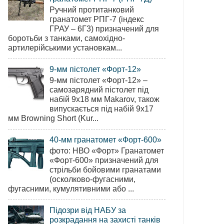
Ручний протитанковий
гранатомет РПГ-7 (індекс
ГРАУ – 6Г3) призначений для
боротьби з танками, самохідно-
артилерійськими установкам...
9-мм пістолет «Форт-12»
9-мм пістолет «Форт-12» –
самозарядний пістолет під
набій 9х18 мм Makarov, також
випускається під набій 9х17
мм Browning Short (Kur...
40-мм гранатомет «Форт-600»
фото: НВО «Форт» Гранатомет
«Форт-600» призначений для
стрільби бойовими гранатами
(осколково-фугасними,
фугасними, кумулятивними або ...
Підозри від НАБУ за
розкрадання на захисті танків