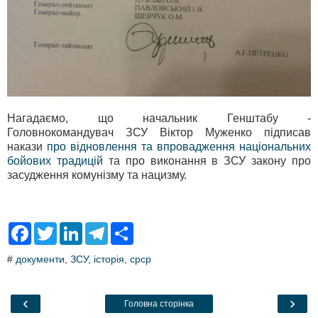
Нагадаємо, що начальник Генштабу -
Головнокомандувач ЗСУ Віктор Муженко підписав
накази
про відновлення та впровадження національних
бойових традицій
та
про виконання в ЗСУ закону про
засудження комунізму та нацизму
.
F
T
L
T
S
a
w
i
e
h
c
i
n
l
a
#
документи
,
ЗСУ
,
історія
,
срср
e
t
k
e
r
b
t
e
g
e
o
e
d
r
o
r
I
a
‹
›
Головна сторінка
k
n
m