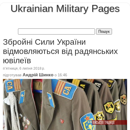
Ukrainian Military Pages
Збройні Сили України
відмовляються від радянських
ювілеїв
пʼятниця, 6 липня 2018 р.
Андрій Шинко
підготував
о
16:46