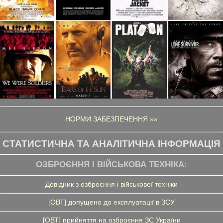
НОРМИ ЗАБЕЗПЕЧЕННЯ »»
СТАТИСТИЧНА ТА АНАЛІТИЧНА ІНФОРМАЦІЯ
ОЗБРОЄННЯ І ВІЙСЬКОВА ТЕХНІКА:
Довідник з озброєння і військової техніки
[ОВТ] допущено до експлуатації в ЗСУ
[ОВТ] прийняття на озброєння ЗС України