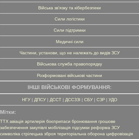
Війська зв'язку та кібербезпеки
Сили логістики
Сили підтримки
Медичні сили
Частини, установи, що не належать до видів ЗСУ
Військова служба правопорядку
Розформовані військові частини
ІНШІ ВІЙСЬКОВІ ФОРМУВАННЯ:
НГУ
|
ДПСУ
|
ДССТ
|
ДССЗЗІ
|
СБУ
|
СЗР
|
УДО
Мітки:
ТТХ
авіація
артилерія
боєприпаси
бронювання
грошове
забезпечення
закупівлі
мобілізація
підсумки
реформа ЗСУ
символіка
стрілецька зброя
територіальна оборона
цифровізація