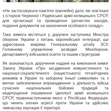
«Не застосовувати пам'ятні (ювілейні) дати, які пов'язані
з історією Червоної і Радянської армії колишнього СРСР,
для організації та проведення урочистих заходів,
подання документів на заохочення особового складу».
Така вимога міститься у доручені заступника Міністра
оборони України з питань європейської інтеграції, що
адресована зокрема Генеральному штабу ЗСУ,
Головному управлінню розвідки Міноборони,
департаменту військової освіти та іншим структурам.
Як зазначається, доручення надане на виконання вимог
Закону України «Про засудження комуністичного та
націонал-соціалістичного (нацистського) тоталітарних
режимів в Україні та заборону їхньої символіки» та з
метою забезпечення впровадження у діяльність військ
сучасних національних бойових традицій та
недопущення поширення ідеології армії колишнього
СРСР, правонаступником якого є Російська Федерація,
що чинить злочин агресії проти України та здійснює
тимчасову окупацію її території.