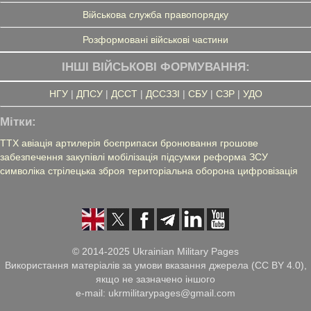
Військова служба правопорядку
Розформовані військові частини
ІНШІ ВІЙСЬКОВІ ФОРМУВАННЯ:
НГУ
|
ДПСУ
|
ДССТ
|
ДССЗЗІ
|
СБУ
|
СЗР
|
УДО
Мітки:
ТТХ
авіація
артилерія
боєприпаси
бронювання
грошове
забезпечення
закупівлі
мобілізація
підсумки
реформа ЗСУ
символіка
стрілецька зброя
територіальна оборона
цифровізація
© 2014-2025 Ukrainian Military Pages
Використання матеріалів за умови вказання джерела (CC BY 4.0),
якщо не зазначено іншого
e-mail: ukrmilitarypages@gmail.com