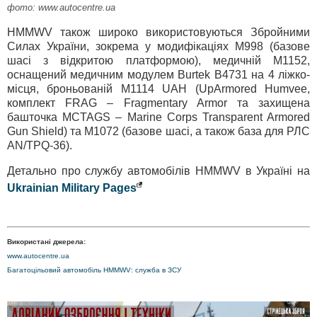
фото: www.autocentre.ua
HMMWV також широко використовуються Збройними
Силах України, зокрема у модифікаціях М998 (базове
шасі з відкритою платформою), медичній M1152,
оснащений медичним модулем Burtek B4731 на 4 ліжко-
місця, броньованій М1114 UAH (UpArmored Humvee,
комплект FRAG – Fragmentary Armor та захищена
башточка MCTAGS – Marine Corps Transparent Armored
Gun Shield) та M1072 (базове шасі, а також база для РЛС
AN/TPQ-36).
Детально про службу автомобілів HMMWV в Україні на
Ukrainian Military Pages
Використані джерела:
www.autocentre.ua
Багатоцільовий автомобіль HMMWV: служба в ЗСУ