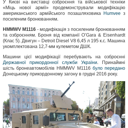
У Києві на виставці озброєння та військової техніки
«Міць нової армії» продемонстрували модифікацію
американського армійського позашляховика
Humvee
з
посиленим бронюванням.
HMMWV M1116
- модифікація з посиленим бронюванням
та озброєнням. Броня від компанії O’Gara & Eisenhardt
(Клас 5). Двигун – Detroit Diesel V8 6,45 л 195 к.с. Машина
укомплектована 12,7-мм кулеметом ДШК.
Машини цієї модифікації перебувають на озброєнні
Державної прикордонної служби України
. Принаймні
шість бронеавтомобілів HMMWV M1116
було передано
Донецькому прикордонному загону в грудні 2016 року.