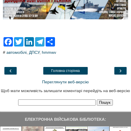
F
T
L
T
S
a
w
i
e
h
c
i
n
l
a
#
автомобілі
,
ДПСУ
,
hmmwv
e
t
k
e
r
b
t
e
g
e
o
e
d
r
o
r
I
a
‹
›
Головна сторінка
k
n
m
Переглянути веб-версію
Щоб мати можливість залишати коментарі перейдіть на веб-версію
ЕЛЕКТРОННА ВІЙСЬКОВА БІБЛІОТЕКА: