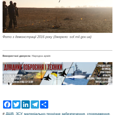
Фото з демонстрації 2016 року (джерело: sof.mil.gov.ua)
Використані джерела:
Народна армія
F
T
L
T
S
a
w
i
e
h
c
i
n
l
a
#
ДШВ
,
ЗСУ
,
матеріально-технічне забезпечення
,
спорядження
,
e
t
k
e
r