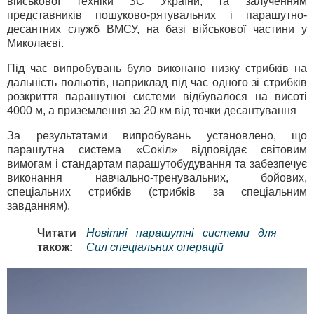
військової техніки ЗС України, та залученням
представників пошуково-рятувальних і парашутно-
десантних служб ВМСУ, на базі військової частини у
Миколаєві.
Під час випробувань було виконано низку стрибків на
дальність польотів, наприклад під час одного зі стрибків
розкриття парашутної системи відбувалося на висоті
4000 м, а приземлення за 20 км від точки десантування
За результатами випробувань установлено, що
парашутна система «Сокіл» відповідає світовим
вимогам і стандартам парашутобудування та забезпечує
виконання навчально-тренувальних, бойових,
спеціальних стрибків (стрибків за спеціальним
завданням).
Читати
Новітні парашутні системи для
також:
Сил спеціальних операцій