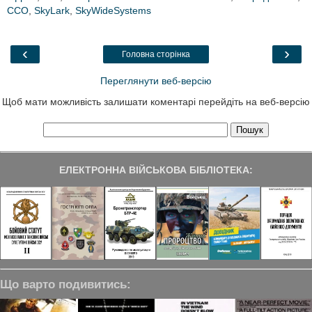
ССО
,
b
SkyLark
t
,
SkyWideSystems
e
g
e
o
e
d
r
o
r
I
a
k
n
m
‹
›
Головна сторінка
Переглянути веб-версію
Щоб мати можливість залишати коментарі перейдіть на веб-версію
ЕЛЕКТРОННА ВІЙСЬКОВА БІБЛІОТЕКА:
Що варто подивитись: