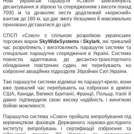
Нові українські парашути «Сокіл» забезпечують
десантування зі зброєю та спорядженням з висоти понад
7000 м та дозволяє нести додатковий «корисний»
вантаж до 180 кг, що дає змогу безшумно й максимально
приховано діставатися до цілі.
СПСП «Сокіл» є спільною розробкою українських
торгових марок
SkyWideSystems
і
Skylark
, які тривалий
час розробляють і виготовляють парашутні системи та
спеціальне парашутне спорядження в Україні. Система
повністю адаптована до десантно-транспортного
обладнання повітряних суден, які перебувають на
озброєнні авіаційних підрозділів Збройних Сил України.
Такі парашутні системи відоміші як парашут-крило, вони
вже тривалий час перебувають на озброєнні в арміях
США, Канади, Великої Британії, Франції, Польщі, Італії й
давно підтвердили свою високу надійність і виняткові
бойові можливості.
Парашутна система «Сокіл» пройшла випробування під
керівництвом фахівців Державного науково-дослідного
інституту випробувань і сертифікації озброєння та