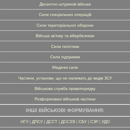
Десантно-штурмові війська
Сили спеціальних операцій
Сили територіальної оборони
Війська зв'язку та кібербезпеки
Сили логістики
Сили підтримки
Медичні сили
Частини, установи, що не належать до видів ЗСУ
Військова служба правопорядку
Розформовані військові частини
ІНШІ ВІЙСЬКОВІ ФОРМУВАННЯ:
НГУ
|
ДПСУ
|
ДССТ
|
ДССЗЗІ
|
СБУ
|
СЗР
|
УДО