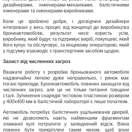
дизайнерами, інженерами-механіками, балістичними
інженерами та інженерами-виробниками.
Коли це зроблено добре, і досвідчені дизайнери
інтегровані у весь процес від концепції до виробництва
бронеавтомобілів, результат несе користь усім,
виробнику, який будує та підтримує виріб, покупцеві, який
його купує та обслуговує, та кінцевому операторові, який
у підсумку взаємодіє з транспортним засобом щодня.
Захист від численних загроз
Вважати роботу з розробки броньованого автомобіля
надзвичайно легкою дуже неправильно, і ринок має
погані приклади. Бронеавтомобіль повинен захищати від
численних загроз, але це не тільки питання товщини
сталі. Зупинення снарядів тестовою пластиною розміром
у 400x400 мм в балістичній лабораторії є лише початком.
Автомобіль потребує балістичних ущільнювачів дверей,
які не дозволяють навіть найменшим фрагментам
зламаної кулі потрапити у залюднений відсік. Вікна
повинні бути прикріплені таким чином, щоб вони