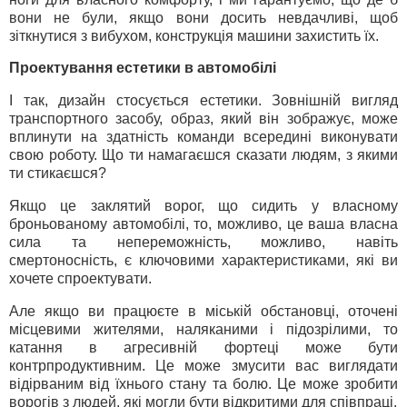
вони не були, якщо вони досить невдачливі, щоб
зіткнутися з вибухом, конструкція машини захистить їх.
Проектування естетики в автомобілі
І так, дизайн стосується естетики. Зовнішній вигляд
транспортного засобу, образ, який він зображує, може
вплинути на здатність команди всередині виконувати
свою роботу. Що ти намагаєшся сказати людям, з якими
ти стикаєшся?
Якщо це заклятий ворог, що сидить у власному
броньованому автомобілі, то, можливо, це ваша власна
сила та непереможність, можливо, навіть
смертоносність, є ключовими характеристиками, які ви
хочете спроектувати.
Але якщо ви працюєте в міській обстановці, оточені
місцевими жителями, наляканими і підозрілими, то
катання в агресивній фортеці може бути
контрпродуктивним. Це може змусити вас виглядати
відірваним від їхнього стану та болю. Це може зробити
ворогів з людей, які могли бути відкритими для співпраці.