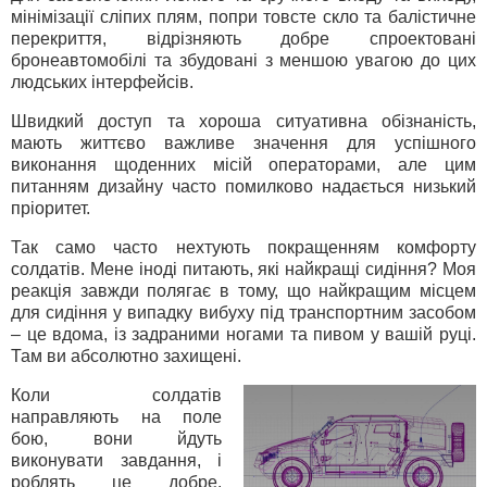
мінімізації сліпих плям, попри товсте скло та балістичне
перекриття, відрізняють добре спроектовані
бронеавтомобілі та збудовані з меншою увагою до цих
людських інтерфейсів.
Швидкий доступ та хороша ситуативна обізнаність,
мають життєво важливе значення для успішного
виконання щоденних місій операторами, але цим
питанням дизайну часто помилково надається низький
пріоритет.
Так само часто нехтують покращенням комфорту
солдатів. Мене іноді питають, які найкращі сидіння? Моя
реакція завжди полягає в тому, що найкращим місцем
для сидіння у випадку вибуху під транспортним засобом
– це вдома, із задраними ногами та пивом у вашій руці.
Там ви абсолютно захищені.
Коли солдатів
направляють на поле
бою, вони йдуть
виконувати завдання, і
роблять це добре.