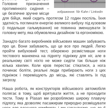
Головне призначення
протимінного сидіння –
зображення: Nir Kahn / Linkedin
це безпечне зручне місце
для бійця, який сидить протягом 12 годин поспіль. Їхня
здатність поглинати енергію великого вибуху під кузовом
(і подальше гальмування) не повинна зменшувати їх
головну мету, яка обумовлена дизайном та ергономікою.
Занадто багато виробників військових машин забувають
про це. Вони забувають, що це все про людей. Легко
пройти вибуховий тест, обережно розмістивши ноги
тестового манекена на підняту підніжку для ніг, але в
реальному світі ніхто не може сидіти так більше ніж
кілька хвилин. Коли кров перестає стікатися, а нога
починає боліти, реальні люди прибирають ноги з цих
підніжок і переміщують до місць, які ставлять їх під
загрозу.
Наша робота, як конструкторів військового автомобіля
полягає в тому, щоб врятувати життя, а не проходити
тести. Тому в Plasan ми розробляємо широку плавучу
підлогу, яка дозволяє пасажирам природно розміщувати
ноги для власного комфорту, і ми гарантуємо, що де б