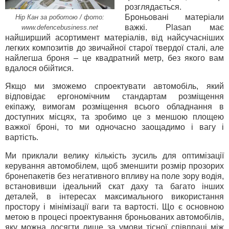
розглядається.
Броньовані матеріали
Нір Кан за роботою / фото:
важкі. Plasan має
www.defencebusiness.net
найширший асортимент матеріалів, від найсучасніших
легких композитів до звичайної старої твердої сталі, але
найлегша броня – це квадратний метр, без якого вам
вдалося обійтися.
Якщо ми зможемо спроектувати автомобіль, який
відповідає ергономічним стандартам розміщення
екіпажу, вимогам розміщення всього обладнання в
доступних місцях, та зробимо це з меншою площею
важкої броні, то ми одночасно заощадимо і вагу і
вартість.
Ми приклали велику кількість зусиль для оптимізації
керування автомобілем, щоб зменшити розмір прозорих
бронепакетів без негативного впливу на поле зору водія,
встановивши ідеальний скат даху та багато інших
деталей, в інтересах максимального використання
простору і мінімізації ваги та вартості. Що є основною
метою в процесі проектування броньованих автомобілів,
яку можна досягти лише за умови тісної співпраці між