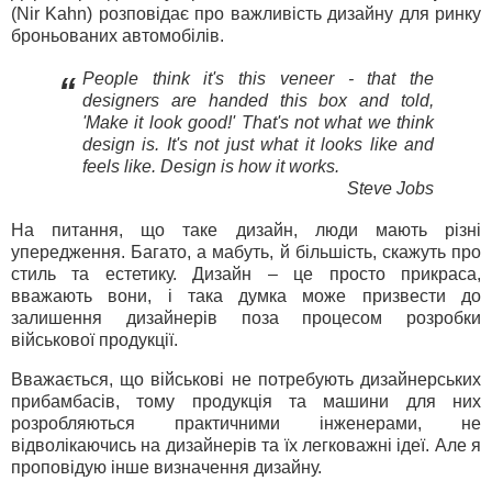
(Nir Kahn) розповідає про важливість дизайну для ринку
броньованих автомобілів.
People think it's this veneer - that the
“
designers are handed this box and told,
'Make it look good!' That's not what we think
design is. It's not just what it looks like and
feels like. Design is how it works.
Steve Jobs
На питання, що таке дизайн, люди мають різні
упередження. Багато, а мабуть, й більшість, скажуть про
стиль та естетику. Дизайн – це просто прикраса,
вважають вони, і така думка може призвести до
залишення дизайнерів поза процесом розробки
військової продукції.
Вважається, що військові не потребують дизайнерських
прибамбасів, тому продукція та машини для них
розробляються практичними інженерами, не
відволікаючись на дизайнерів та їх легковажні ідеї. Але я
проповідую інше визначення дизайну.