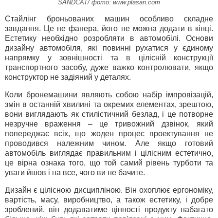
SANDCAT/ фото: www.plasan.com
Стайлінг броньованих машин особливо складне
завдання. Це не фанера, його не можна додати в кінці.
Естетику необхідно розробляти в автомобілі. Основи
дизайну автомобіля, які повинні рухатися у єдиному
напрямку у зовнішності та в цілісній конструкції
транспортного засобу, дуже важко контролювати, якщо
конструктор не задіяний у деталях.
Коли бронемашини являють собою набір імпровізацій,
змін в останній хвилині та окремих елементах, зрештою,
вони виглядають як стилістичний безлад, і це потворне
незручне враження – це тривожний дзвінок, який
попереджає всіх, що жоден процес проектування не
проводився належним чином. Але якщо готовий
автомобіль виглядає правильним і цілісним естетично,
це вірна ознака того, що той самий рівень турботи та
уваги йшов і на все, чого ви не бачите.
Дизайн є цілісною дисципліною. Він охоплює ергономіку,
вартість, масу, виробництво, а також естетику, і добре
зроблений, він додаватиме цінності продукту набагато