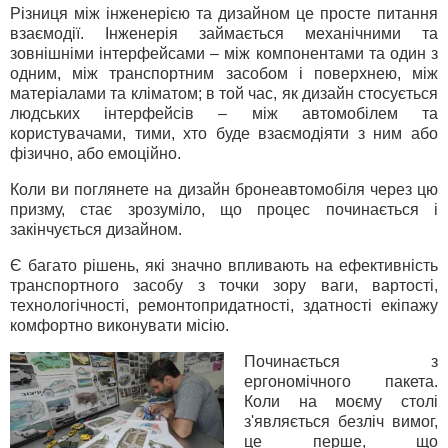
Різниця між інженерією та дизайном це просте питання
взаємодії. Інженерія займається механічними та
зовнішніми інтерфейсами – між компонентами та один з
одним, між транспортним засобом і поверхнею, між
матеріалами та кліматом; в той час, як дизайн стосується
людських інтерфейсів – між автомобілем та
користувачами, тими, хто буде взаємодіяти з ним або
фізично, або емоційно.
Коли ви поглянете на дизайн бронеавтомобіля через цю
призму, стає зрозуміло, що процес починається і
закінчується дизайном.
Є багато рішень, які значно впливають на ефективність
транспортного засобу з точки зору ваги, вартості,
технологічності, ремонтопридатності, здатності екіпажу
комфортно виконувати місію.
Починається з
ергономічного пакета.
Коли на моєму столі
з'являється безліч вимог,
це перше, що