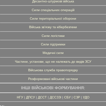
Десантно-штурмові війська
Сили спеціальних операцій
Сили територіальної оборони
Війська зв'язку та кібербезпеки
Сили логістики
Сили підтримки
Медичні сили
Частини, установи, що не належать до видів ЗСУ
Військова служба правопорядку
Розформовані військові частини
ІНШІ ВІЙСЬКОВІ ФОРМУВАННЯ:
НГУ
|
ДПСУ
|
ДССТ
|
ДССЗЗІ
|
СБУ
|
СЗР
|
УДО