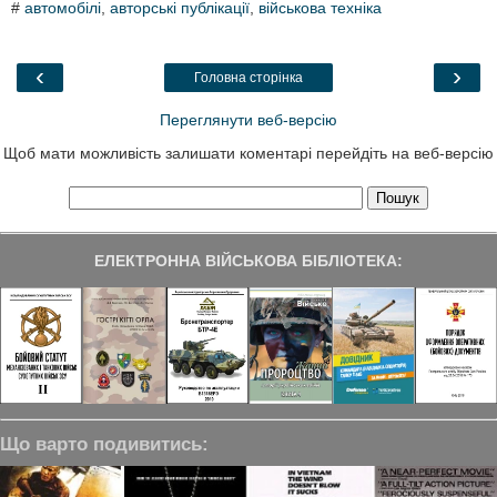
#
автомобілі
,
авторські публікації
,
військова техніка
e
t
k
e
r
b
t
e
g
e
o
e
d
r
o
r
I
a
‹
›
Головна сторінка
k
n
m
Переглянути веб-версію
Щоб мати можливість залишати коментарі перейдіть на веб-версію
ЕЛЕКТРОННА ВІЙСЬКОВА БІБЛІОТЕКА:
Що варто подивитись: