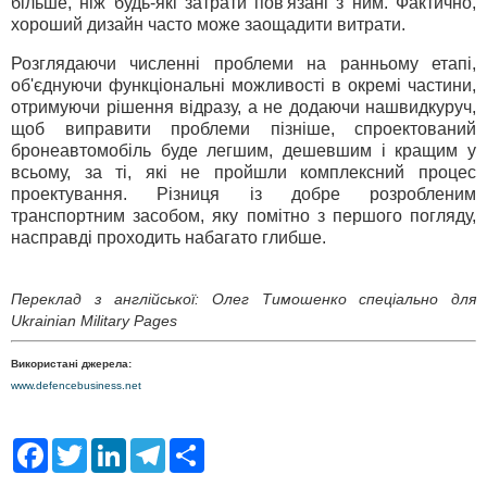
більше, ніж будь-які затрати пов'язані з ним. Фактично,
хороший дизайн часто може заощадити витрати.
Розглядаючи численні проблеми на ранньому етапі,
об'єднуючи функціональні можливості в окремі частини,
отримуючи рішення відразу, а не додаючи нашвидкуруч,
щоб виправити проблеми пізніше, спроектований
бронеавтомобіль буде легшим, дешевшим і кращим у
всьому, за ті, які не пройшли комплексний процес
проектування. Різниця із добре розробленим
транспортним засобом, яку помітно з першого погляду,
насправді проходить набагато глибше.
Переклад з англійської: Олег Тимошенко спеціально для
Ukrainian Military Pages
Використані джерела:
www.defencebusiness.net
F
T
L
T
S
a
w
i
e
h
c
i
n
l
a