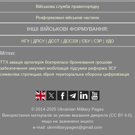
Військова служба правопорядку
Розформовані військові частини
ІНШІ ВІЙСЬКОВІ ФОРМУВАННЯ:
НГУ
|
ДПСУ
|
ДССТ
|
ДССЗЗІ
|
СБУ
|
СЗР
|
УДО
Мітки:
ТТХ
авіація
артилерія
боєприпаси
бронювання
грошове
забезпечення
закупівлі
мобілізація
підсумки
реформа ЗСУ
символіка
стрілецька зброя
територіальна оборона
цифровізація
© 2014-2025 Ukrainian Military Pages
Використання матеріалів за умови вказання джерела (CC BY 4.0),
якщо не зазначено іншого
e-mail: ukrmilitarypages@gmail.com