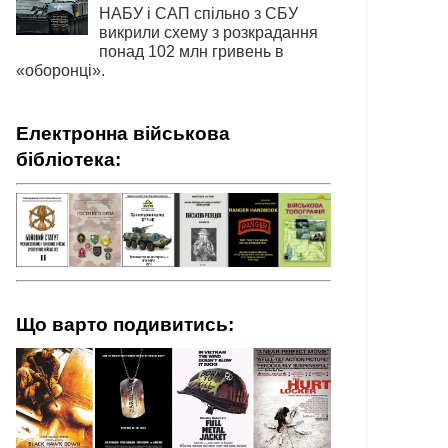
НАБУ і САП спільно з СБУ
викрили схему з розкрадання
понад 102 млн гривень в
«оборонці».
Електронна військова
бібліотека:
Що варто подивитись: