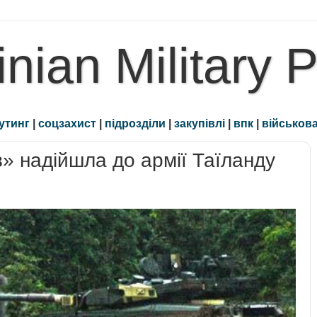
inian Military 
утинг
|
соцзахист
|
підрозділи
|
закупівлі
|
впк
|
військова
в» надійшла до армії Таїланду