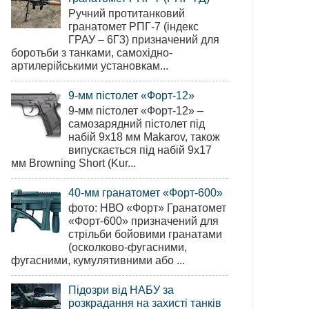
Ручний протитанковий
гранатомет РПГ-7 (індекс
ГРАУ – 6Г3) призначений для
боротьби з танками, самохідно-
артилерійськими установкам...
9-мм пістолет «Форт-12»
9-мм пістолет «Форт-12» –
самозарядний пістолет під
набій 9х18 мм Makarov, також
випускається під набій 9х17
мм Browning Short (Kur...
40-мм гранатомет «Форт-600»
фото: НВО «Форт» Гранатомет
«Форт-600» призначений для
стрільби бойовими гранатами
(осколково-фугасними,
фугасними, кумулятивними або ...
Підозри від НАБУ за
розкрадання на захисті танків