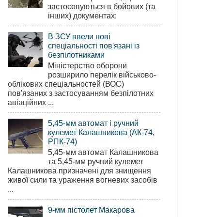
застосовуються в бойових (та
інших) документах:
В ЗСУ ввели нові
спеціальності пов'язані із
безпілотниками
Міністерство оборони
розширило перелік військово-
облікових спеціальностей (ВОС)
пов'язаних з застосуванням безпілотних
авіаційних ...
5,45-мм автомат і ручний
кулемет Калашникова (АК-74,
РПК-74)
5,45-мм автомат Калашникова
та 5,45-мм ручний кулемет
Калашникова призначені для знищення
живої сили та ураження вогневих засобів
...
9-мм пістолет Макарова