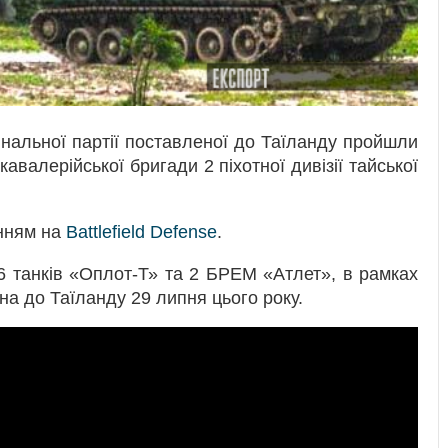
інальної партії поставленої до Таїланду пройшли
авалерійської бригади 2 піхотної дивізії тайської
нням на
Battlefield Defense
.
6 танків «Оплот-Т» та 2 БРЕМ «Атлет», в рамках
на до Таїланду 29 липня цього року.