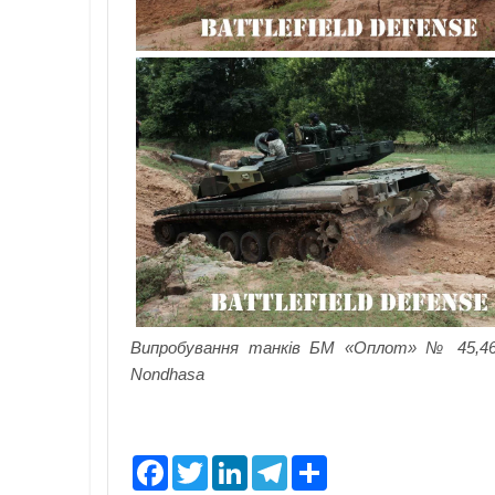
Випробування танків БМ «Оплот» № 45,46,4
Nondhasa
F
T
L
T
S
a
w
i
e
h