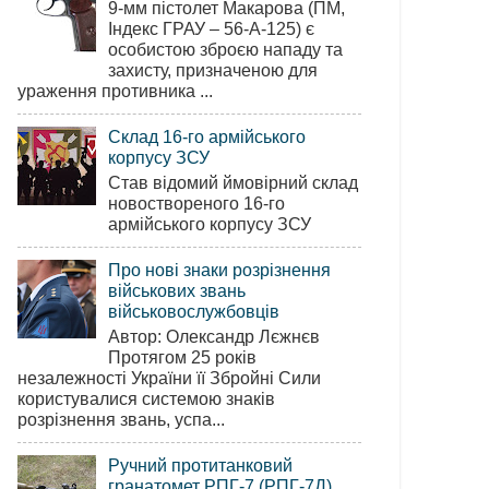
9-мм пістолет Макарова (ПМ,
Індекс ГРАУ – 56-А-125) є
особистою зброєю нападу та
захисту, призначеною для
ураження противника ...
Склад 16-го армійського
корпусу ЗСУ
Став відомий ймовірний склад
новоствореного 16-го
армійського корпусу ЗСУ
Про нові знаки розрізнення
військових звань
військовослужбовців
Автор: Олександр Лєжнєв
Протягом 25 років
незалежності України її Збройні Сили
користувалися системою знаків
розрізнення звань, успа...
Ручний протитанковий
гранатомет РПГ-7 (РПГ-7Д)