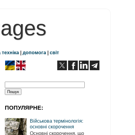
Pages
 техніка
|
допомога
|
світ
ПОПУЛЯРНЕ:
Військова термінологія:
основні скорочення
Основні скорочення, що