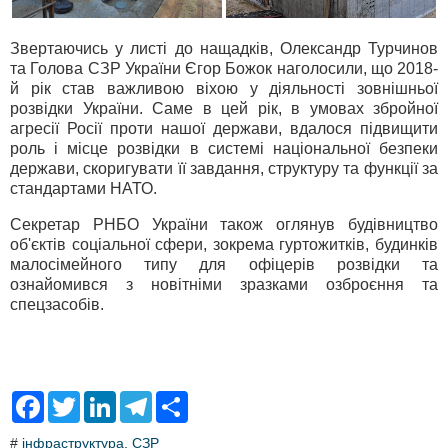
Звертаючись у листі до нащадків, Олександр Турчинов
та Голова СЗР України Єгор Божок наголосили, що 2018-
й рік став важливою віхою у діяльності зовнішньої
розвідки України. Саме в цей рік, в умовах збройної
агресії Росії проти нашої держави, вдалося підвищити
роль і місце розвідки в системі національної безпеки
держави, скоригувати її завдання, структуру та функції за
стандартами НАТО.
Секретар РНБО України також оглянув будівництво
об'єктів соціальної сфери, зокрема гуртожитків, будинків
малосімейного типу для офіцерів розвідки та
ознайомився з новітніми зразками озброєння та
спецзасобів.
F
T
L
T
S
a
w
i
e
h
c
i
n
l
a
#
інфраструктура
,
СЗР
e
t
k
e
r