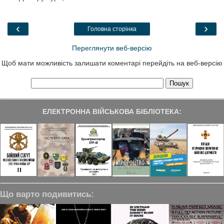
b
t
e
g
e
o
e
d
r
o
r
I
a
‹
›
Головна сторінка
k
n
m
Переглянути веб-версію
Щоб мати можливість залишати коментарі перейдіть на веб-версію
ЕЛЕКТРОННА ВІЙСЬКОВА БІБЛІОТЕКА:
Що варто подивитись: