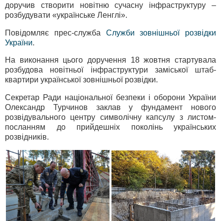
доручив створити новітню сучасну інфраструктуру –
розбудувати «українське Ленглі».
Повідомляє прес-служба
Служби зовнішньої розвідки
України
.
На виконання цього доручення 18 жовтня стартувала
розбудова новітньої інфраструктури заміської штаб-
квартири української зовнішньої розвідки.
Секретар Ради національної безпеки і оборони України
Олександр Турчинов заклав у фундамент нового
розвідувального центру символічну капсулу з листом-
посланням до прийдешніх поколінь українських
розвідників.