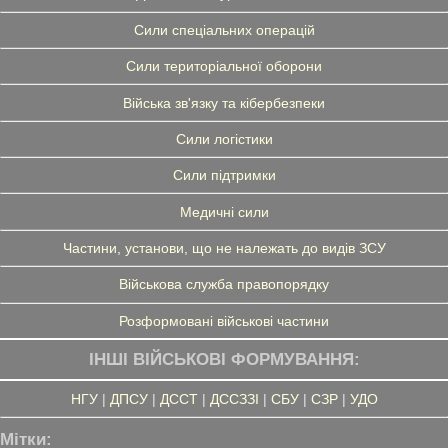
Сили спеціальних операцій
Сили територіальної оборони
Війська зв'язку та кібербезпеки
Сили логістики
Сили підтримки
Медичні сили
Частини, установи, що не належать до видів ЗСУ
Військова служба правопорядку
Розформовані військові частини
ІНШІ ВІЙСЬКОВІ ФОРМУВАННЯ:
НГУ
|
ДПСУ
|
ДССТ
|
ДССЗЗІ
|
СБУ
|
СЗР
|
УДО
Мітки: