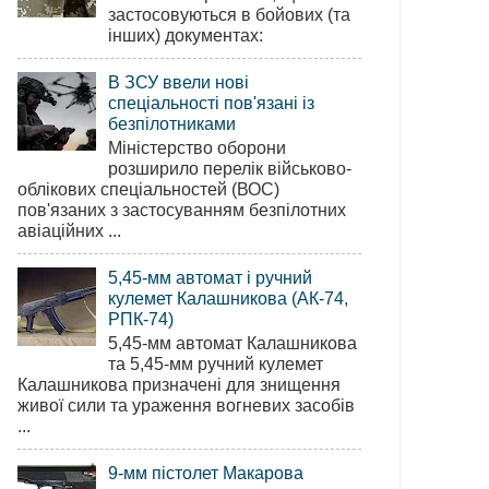
застосовуються в бойових (та
інших) документах:
В ЗСУ ввели нові
спеціальності пов'язані із
безпілотниками
Міністерство оборони
розширило перелік військово-
облікових спеціальностей (ВОС)
пов'язаних з застосуванням безпілотних
авіаційних ...
5,45-мм автомат і ручний
кулемет Калашникова (АК-74,
РПК-74)
5,45-мм автомат Калашникова
та 5,45-мм ручний кулемет
Калашникова призначені для знищення
живої сили та ураження вогневих засобів
...
9-мм пістолет Макарова