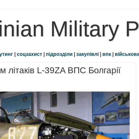
inian Military 
утинг
|
соцзахист
|
підрозділи
|
закупівлі
|
впк
|
військова
м літаків L-39ZA ВПС Болгарії