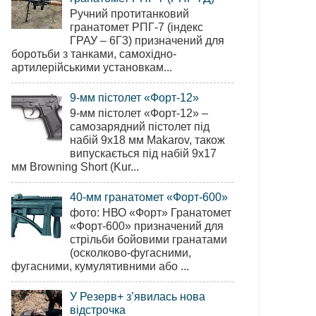
Ручний протитанковий
гранатомет РПГ-7 (індекс
ГРАУ – 6Г3) призначений для
боротьби з танками, самохідно-
артилерійськими установкам...
9-мм пістолет «Форт-12»
9-мм пістолет «Форт-12» –
самозарядний пістолет під
набій 9х18 мм Makarov, також
випускається під набій 9х17
мм Browning Short (Kur...
40-мм гранатомет «Форт-600»
фото: НВО «Форт» Гранатомет
«Форт-600» призначений для
стрільби бойовими гранатами
(осколково-фугасними,
фугасними, кумулятивними або ...
У Резерв+ з’явилась нова
відстрочка