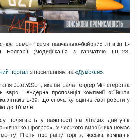
снює ремонт семи навчально-бойових літаків L-
л Болгарії (модифікація з гарматою ГШ-23,
рний портал
з посиланням на
«Думская»
.
анія Jotov&Son, яка виграла тендер Міністерства
н євро. Тендерна пропозиція компанії обійшла
 літаків L-39, що спочатку оцінив свої роботи у
ію до 10 млн.
dy полягають у наявності на літаках двигунів
а «Івченко-Прогрес». У чеського виробника немає
ремонту. Після програшу торгів, чеська компанія