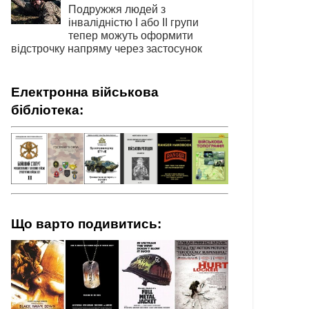
Подружжя людей з
інвалідністю І або ІІ групи
тепер можуть оформити
відстрочку напряму через застосунок
Електронна військова
бібліотека:
Що варто подивитись: