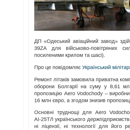
ДП «Одеський авіаційний завод» здій
39ZA для військово-повітряних си
посиленими крилом та шасі).
Про це повідомляє
Український міліта
Ремонт літаків замовила приватна комп
оборони Болгарії на суму у 8,61 мл
пропозицію Aero Vodochody – виробника
16 млн євро, а згодом знизив пропозиц
Основні труднощі для Aero Vodocho
АІ-25ТЛ українського держпідприємств
ні ліцензії, ні технології для його 