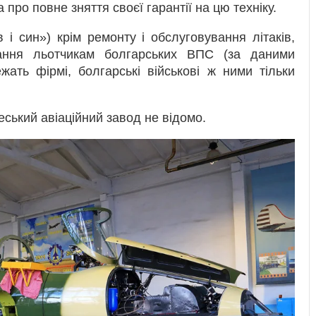
про повне зняття своєї гарантії на цю техніку.
і син») крім ремонту і обслуговування літаків,
ання льотчикам болгарських ВПС (за даними
жать фірмі, болгарські військові ж ними тільки
еський авіаційний завод не відомо.