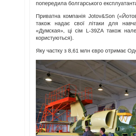
попередила болгарського експлуатанта 
Приватна компанія Jotov&Son («Йотов 
також надає свої літаки для навч
«Думская», ці сім L-39ZA також нале
користуються).
Яку частку з 8,61 млн євро отримає Од