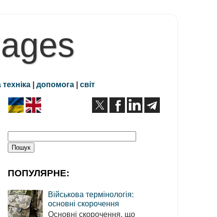
Pages
 техніка
|
допомога
|
світ
ПОПУЛЯРНЕ:
Військова термінологія:
основні скорочення
Основні скорочення, що