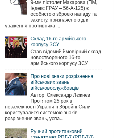
9-мм пістолет Макарова (ПМ,
Індекс ГРАУ – 56-А-125) є
особистою зброєю нападу та
захисту, призначеною для
ураження противника ...
Склад 16-го армійського
корпусу ЗСУ
Став відомий ймовірний склад
новоствореного 16-го
армійського корпусу ЗСУ
Про нові знаки розрізнення
військових звань
військовослужбовців
Автор: Олександр Лєжнєв
Протягом 25 років
незалежності України її Збройні Сили
користувалися системою знаків
розрізнення звань, успа...
Ручний протитанковий
гранатомет РПГ-7 (РПГ-7Д)