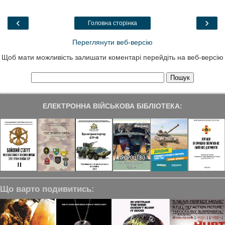
b
t
e
g
e
o
e
d
r
o
r
I
a
‹
›
Головна сторінка
k
n
m
Переглянути веб-версію
Щоб мати можливість залишати коментарі перейдіть на веб-версію
ЕЛЕКТРОННА ВІЙСЬКОВА БІБЛІОТЕКА:
Що варто подивитись: