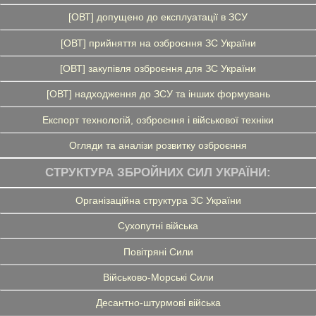
[ОВТ] допущено до експлуатації в ЗСУ
[ОВТ] прийняття на озброєння ЗС України
[ОВТ] закупівля озброєння для ЗС України
[ОВТ] надходження до ЗСУ та інших формувань
Експорт технологій, озброєння і військової техніки
Огляди та аналізи розвитку озброєння
СТРУКТУРА ЗБРОЙНИХ СИЛ УКРАЇНИ:
Організаційна структура ЗС України
Сухопутні війська
Повітряні Сили
Військово-Морські Сили
Десантно-штурмові війська