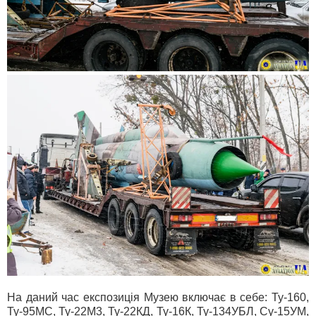
На даний час експозиція Музею включає в себе: Ту-160,
Ту-95МС, Ту-22М3, Ту-22КД, Ту-16К, Ту-134УБЛ, Су-15УМ,