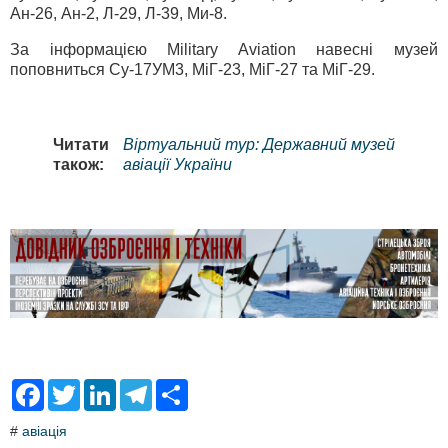
Ан-26, Ан-2, Л-29, Л-39, Ми-8.
За інформацією Military Aviation навесні музей
поповниться Су-17УМ3, МіГ-23, МіГ-27 та МіГ-29.
Читати
Віртуальний тур: Державний музей
також:
авіації України
F
T
L
T
S
a
w
i
e
h
c
i
n
l
a
#
авіація
e
t
k
e
r