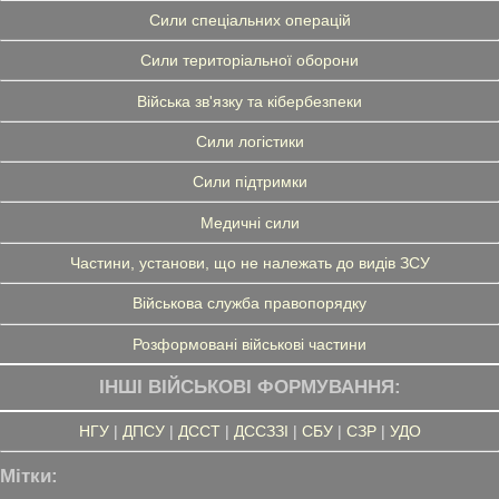
Сили спеціальних операцій
Сили територіальної оборони
Війська зв'язку та кібербезпеки
Сили логістики
Сили підтримки
Медичні сили
Частини, установи, що не належать до видів ЗСУ
Військова служба правопорядку
Розформовані військові частини
ІНШІ ВІЙСЬКОВІ ФОРМУВАННЯ:
НГУ
|
ДПСУ
|
ДССТ
|
ДССЗЗІ
|
СБУ
|
СЗР
|
УДО
Мітки: