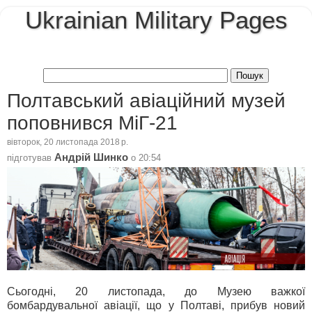
Ukrainian Military Pages
Полтавський авіаційний музей
поповнився МіГ-21
вівторок, 20 листопада 2018 р.
Андрій Шинко
підготував
о
20:54
Сьогодні, 20 листопада, до Музею важкої
бомбардувальної авіації, що у Полтаві, прибув новий