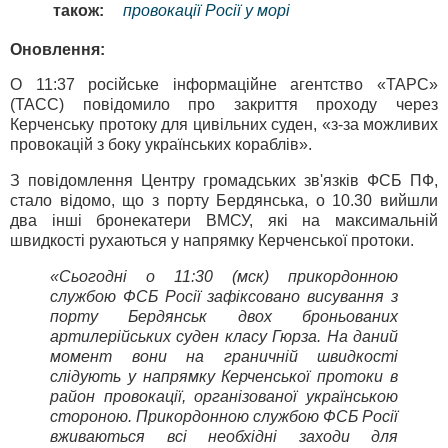
також:
провокації Росії у морі
Оновлення:
О 11:37 російське інформаційне агентство «ТАРС»
(ТАСС) повідомило про закриття проходу через
Керченську протоку для цивільних суден, «з-за можливих
провокацій з боку українських кораблів».
З повідомлення Центру громадських зв'язків ФСБ ПФ,
стало відомо, що з порту Бердянська, о 10.30 вийшли
два інші бронекатери ВМСУ, які на максимальній
швидкості рухаються у напрямку Керченської протоки.
«Сьогодні о 11:30 (мск) прикордонною
службою ФСБ Росії зафіксовано висування з
порту Бердянськ двох броньованих
артилерійських суден класу Гюрза. На даний
момент вони на граничній швидкості
слідують у напрямку Керченської протоки в
район провокації, організованої українською
стороною. Прикордонною службою ФСБ Росії
вживаються всі необхідні заходи для