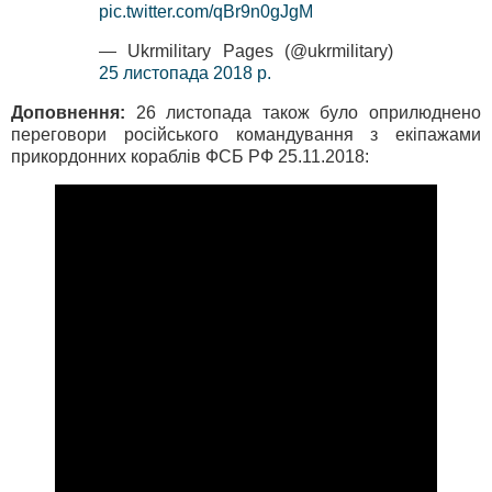
pic.twitter.com/qBr9n0gJgM
— Ukrmilitary Pages (@ukrmilitary)
25 листопада 2018 р.
Доповнення:
26 листопада також було оприлюднено
переговори російського командування з екіпажами
прикордонних кораблів ФСБ РФ 25.11.2018: