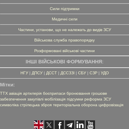
Сили підтримки
Медичні сили
Частини, установи, що не належать до видів ЗСУ
Військова служба правопорядку
Розформовані військові частини
ІНШІ ВІЙСЬКОВІ ФОРМУВАННЯ:
НГУ
|
ДПСУ
|
ДССТ
|
ДССЗЗІ
|
СБУ
|
СЗР
|
УДО
Мітки:
ТТХ
авіація
артилерія
боєприпаси
бронювання
грошове
забезпечення
закупівлі
мобілізація
підсумки
реформа ЗСУ
символіка
стрілецька зброя
територіальна оборона
цифровізація