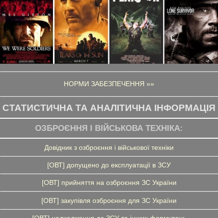
НОРМИ ЗАБЕЗПЕЧЕННЯ »»
СТАТИСТИЧНА ТА АНАЛІТИЧНА ІНФОРМАЦІЯ
ОЗБРОЄННЯ І ВІЙСЬКОВА ТЕХНІКА:
Довідник з озброєння і військової техніки
[ОВТ] допущено до експлуатації в ЗСУ
[ОВТ] прийняття на озброєння ЗС України
[ОВТ] закупівля озброєння для ЗС України