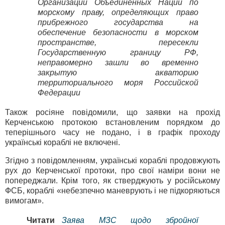
Организации Объединенных Наций по
морскому праву, определяющих право
прибрежного государства на
обеспечение безопасности в морском
пространстве, пересекли
Государственную границу РФ,
неправомерно зашли во временно
закрытую акваторию
территориального моря Российской
Федерации
Також росіяне повідомили, що заявки на прохід
Керченською протокою встановленим порядком до
теперішнього часу не подано, і в графік проходу
українські кораблі не включені.
Згідно з повідомленням, українські кораблі продовжують
рух до Керченської протоки, про свої наміри вони не
попереджали. Крім того, як стверджують у російському
ФСБ, кораблі «небезпечно маневрують і не підкоряються
вимогам».
Читати
Заява МЗС щодо збройної