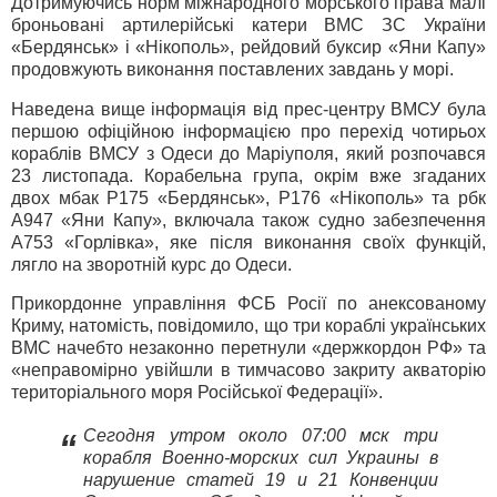
Дотримуючись норм міжнародного морського права малі
броньовані артилерійські катери ВМС ЗС України
«Бердянськ» і «Нікополь», рейдовий буксир «Яни Капу»
продовжують виконання поставлених завдань у морі.
Наведена вище інформація від прес-центру ВМСУ була
першою офіційною інформацією про перехід чотирьох
кораблів ВМСУ з Одеси до Маріуполя, який розпочався
23 листопада. Корабельна група, окрім вже згаданих
двох мбак P175 «Бердянськ», P176 «Нікополь» та рбк
A947 «Яни Капу», включала також судно забезпечення
A753 «Горлівка», яке після виконання своїх функцій,
лягло на зворотній курс до Одеси.
Прикордонне управління ФСБ Росії по анексованому
Криму, натомість, повідомило, що три кораблі українських
ВМС начебто незаконно перетнули «держкордон РФ» та
«неправомірно увійшли в тимчасово закриту акваторію
територіального моря Російської Федерації».
Сегодня утром около 07:00 мск три
“
корабля Военно-морских сил Украины в
нарушение статей 19 и 21 Конвенции