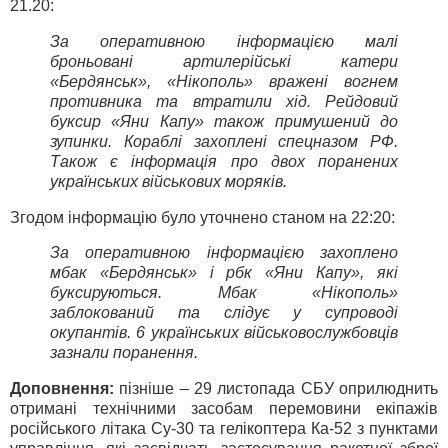
21.20:
За оперативною інформацією малі
броньовані артилерійські катери
«Бердянськ», «Нікополь» вражені вогнем
противника та втратили хід. Рейдовий
буксир «Яни Капу» також примушений до
зупинки. Кораблі захоплені спецназом РФ.
Також є інформація про двох поранених
українських військових моряків.
Згодом інформацію було уточнено станом на 22:20:
За оперативною інформацією захоплено
мбак «Бердянськ» і рбк «Яни Капу», які
буксируються. Мбак «Нікополь»
заблокований та слідує у супроводі
окупантів. 6 українських військовослужбовців
зазнали поранення.
Доповнення:
пізніше – 29 листопада СБУ оприлюднить
отримані технічними засобам перемовини екіпажів
російського літака Су-30 та гелікоптера Ка-52 з пунктами