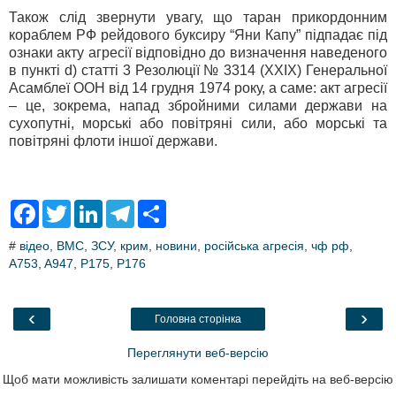
Також слід звернути увагу, що таран прикордонним
кораблем РФ рейдового буксиру “Яни Капу” підпадає під
ознаки акту агресії відповідно до визначення наведеного
в пункті d) статті 3 Резолюції № 3314 (ХХIХ) Генеральної
Асамблеї ООН від 14 грудня 1974 року, а саме: акт агресії
– це, зокрема, напад збройними силами держави на
сухопутні, морські або повітряні сили, або морські та
повітряні флоти іншої держави.
F
T
L
T
S
a
w
i
e
h
c
i
n
l
a
#
відео
,
ВМС
,
ЗСУ
,
крим
,
новини
,
російська агресія
,
чф рф
,
e
t
k
e
r
A753
,
b
A947
t
,
P175
e
,
P176
g
e
o
e
d
r
o
r
I
a
k
n
m
‹
›
Головна сторінка
Переглянути веб-версію
Щоб мати можливість залишати коментарі перейдіть на веб-версію