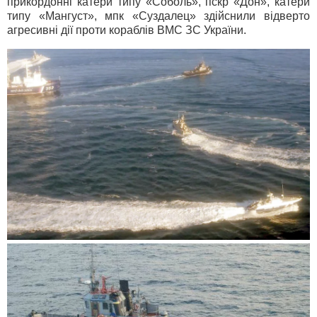
прикордонні катери типу «Соболь», пскр «Дон», катери
типу «Мангуст», мпк «Суздалец» здійснили відверто
агресивні дії проти кораблів ВМС ЗС України.