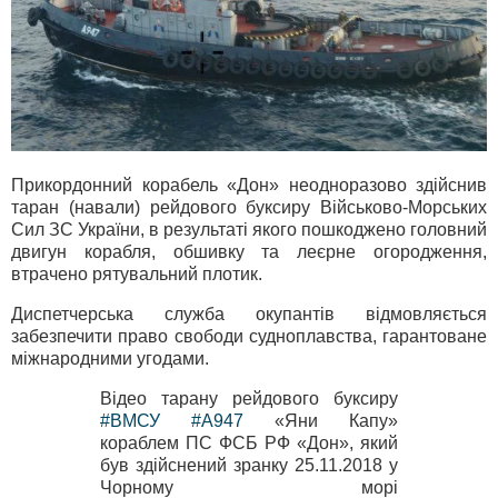
Прикордонний корабель «Дон» неодноразово здійснив
таран (навали) рейдового буксиру Військово-Морських
Сил ЗС України, в результаті якого пошкоджено головний
двигун корабля, обшивку та леєрне огородження,
втрачено рятувальний плотик.
Диспетчерська служба окупантів відмовляється
забезпечити право свободи судноплавства, гарантоване
міжнародними угодами.
Відео тарану рейдового буксиру
#ВМСУ
#A947
«Яни Капу»
кораблем ПС ФСБ РФ «Дон», який
був здійснений зранку 25.11.2018 у
Чорному морі