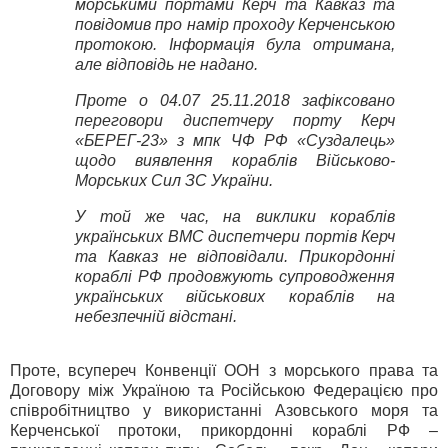
морськими портами Керч та Кавказ та
повідомив про намір проходу Керченською
протокою. Інформація була отримана,
але відповідь не надано.
Проте о 04.07 25.11.2018 зафіксовано
переговори диспетчеру порту Керч
«БЕРЕГ-23» з мпк ЧФ РФ «Суздалець»
щодо виявлення кораблів Військово-
Морських Сил ЗС України.
У той же час, на виклики кораблів
українських ВМС диспетчери портів Керч
та Кавказ не відповідали. Прикордонні
кораблі РФ продовжують супроводження
українських військових кораблів на
небезпечній відстані.
Проте, всупереч Конвенції ООН з морського права та
Договору між Україною та Російською Федерацією про
співробітництво у використанні Азовського моря та
Керченської протоки, прикордонні кораблі РФ –