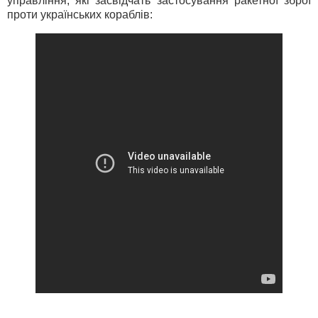
управління, які засвідчать застосування ракетної зброї
проти українських кораблів: