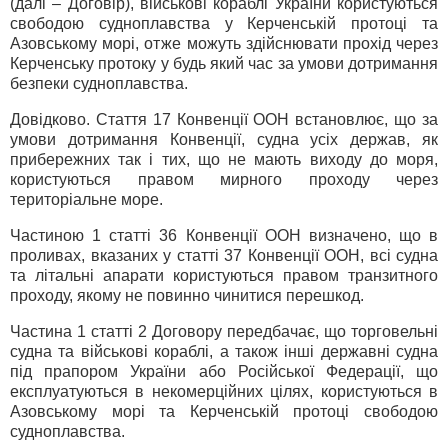
(далі – Договір), військові кораблі України користуються
свободою судноплавства у Керченській протоці та
Азовському морі, отже можуть здійснювати прохід через
Керченську протоку у будь який час за умови дотримання
безпеки судноплавства.
Довідково. Стаття 17 Конвенції ООН встановлює, що за
умови дотримання Конвенції, судна усіх держав, як
прибережних так і тих, що не мають виходу до моря,
користуються правом мирного проходу через
територіальне море.
Частиною 1 статті 36 Конвенції ООН визначено, що в
проливах, вказаних у статті 37 Конвенції ООН, всі судна
та літальні апарати користуються правом транзитного
проходу, якому не повинно чинитися перешкод.
Частина 1 статті 2 Договору передбачає, що торговельні
судна та військові кораблі, а також інші державні судна
під прапором України або Російської Федерації, що
експлуатуються в некомерційних цілях, користуються в
Азовському морі та Керченській протоці свободою
судноплавства.