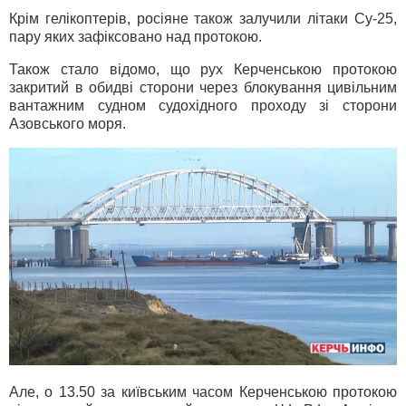
Крім гелікоптерів, росіяне також залучили літаки Су-25,
пару яких зафіксовано над протокою.
Також стало відомо, що рух Керченською протокою
закритий в обидві сторони через блокування цивільним
вантажним судном судохідного проходу зі сторони
Азовського моря.
Але, о 13.50 за київським часом Керченською протокою