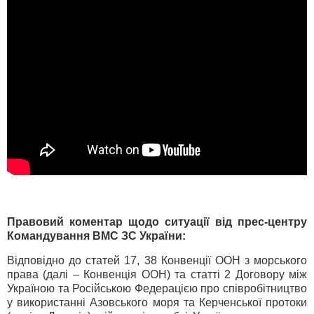
Правовий коментар щодо ситуації від прес-центру
Командування ВМС ЗС України:
Відповідно до статей 17, 38 Конвенції ООН з морського
права (далі – Конвенція ООН) та статті 2 Договору між
Україною та Російською Федерацією про співробітництво
у використанні Азовського моря та Керченської протоки