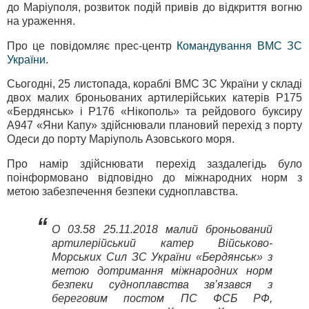
до Маріуполя, розвиток подій привів до відкриття вогню
на ураження.
Про це повідомляє прес-центр
Командування ВМС ЗС
України
.
Сьогодні, 25 листопада, кораблі ВМС ЗС України у складі
двох малих броньованих артилерійських катерів P175
«Бердянськ» і P176 «Нікополь» та рейдового буксиру
A947 «Яни Капу» здійснювали плановий перехід з порту
Одеси до порту Маріуполь Азовського моря.
Про намір здійснювати перехід заздалегідь було
поінформовано відповідно до міжнародних норм з
метою забезпечення безпеки судноплавства.
“
О 03.58 25.11.2018 малий броньований
артилерійський катер Військово-
Морських Сил ЗС України «Бердянськ» з
метою дотримання міжнародних норм
безпеки судноплавства зв’язався з
береговим постом ПС ФСБ РФ,