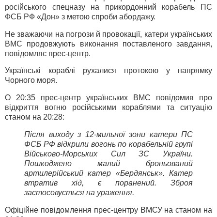
російського спецназу на прикордонний корабель ПС
ФСБ РФ «Дон» з метою спроби абордажу.
Не зважаючи на погрози й провокації, катери українських
ВМС продовжують виконання поставленого завдання,
повідомляє прес-центр.
Українські кораблі рухалися протокою у напрямку
Чорного моря.
О 20:35 прес-центр українських ВМС повідомив про
відкриття вогню російськими кораблями та ситуацію
станом на 20:28:
Після виходу з 12-мильної зони катери ПС
ФСБ РФ відкрили вогонь по корабельній групі
Військово-Морських Сил ЗС України.
Пошкоджено малий броньований
артилерійський катер «Бердянськ». Катер
втратив хід, є поранений. Зброя
застосовується на ураження.
Офіційне повідомлення прес-центру ВМСУ на станом на