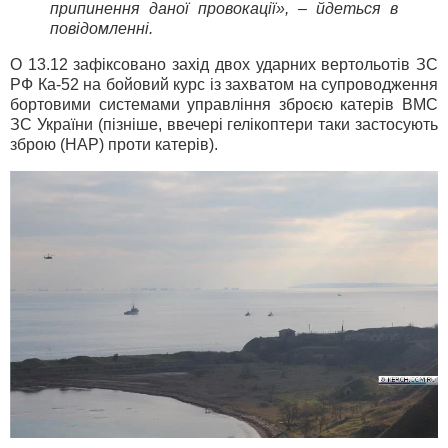
припинення даної провокації», – йдеться в
повідомленні.
О 13.12 зафіксовано захід двох ударних вертольотів ЗС
РФ Ка-52 на бойовий курс із захватом на супроводження
бортовими системами управління зброєю катерів ВМС
ЗС України (пізніше, ввечері гелікоптери таки застосують
зброю (НАР) проти катерів).