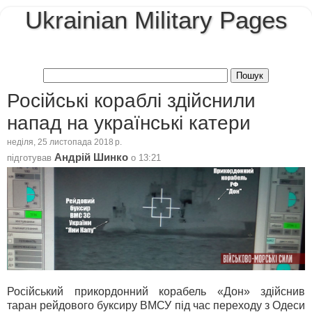
Ukrainian Military Pages
Російські кораблі здійснили
напад на українські катери
неділя, 25 листопада 2018 р.
Андрій Шинко
підготував
о
13:21
Російський прикордонний корабель «Дон» здійснив
таран рейдового буксиру ВМСУ під час переходу з Одеси