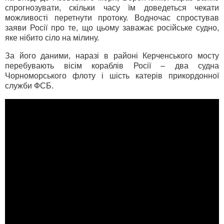
спрогнозувати, скільки часу їм доведеться чекати
можливості перетнути протоку. Водночас спростував
заяви Росії про те, що цьому заважає російське судно,
яке нібито сіло на мілину.
За його даними, наразі в районі Керченського мосту
перебувають вісім кораблів Росії – два судна
Чорноморського флоту і шість катерів прикордонної
служби ФСБ.