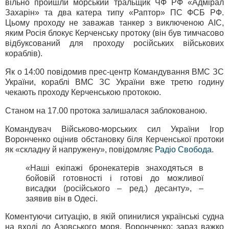
вільно пройшли морський тральщик ЧФ РФ «Адмірал
Захарін» та два катера типу «Раптор» ПС ФСБ РФ.
Цьому проходу не заважав танкер з виключеною AIC,
яким Росія блокує Керченську протоку (він був тимчасово
відбуксований для проходу російських військових
кораблів).
Як о 14:00 повідомив прес-центр Командування ВМС ЗС
України, кораблі ВМС ЗС України вже третю годину
чекають проходу Керченською протокою.
Станом на 17.00 протока залишалася заблокованою.
Командувач Військово-морських сил України Ігор
Воронченко оцінив обстановку біля Керченської протоки
як «складну й напружену», повідомляє
Радіо Свобода
.
«Наші екіпажі бронекатерів знаходяться в
бойовій готовності і готові до можливої
висадки (російського – ред.) десанту», –
заявив він в Одесі.
Коментуючи ситуацію, в якій опинилися українські судна
на вході до Азовського моря, Воронченко: зараз важко