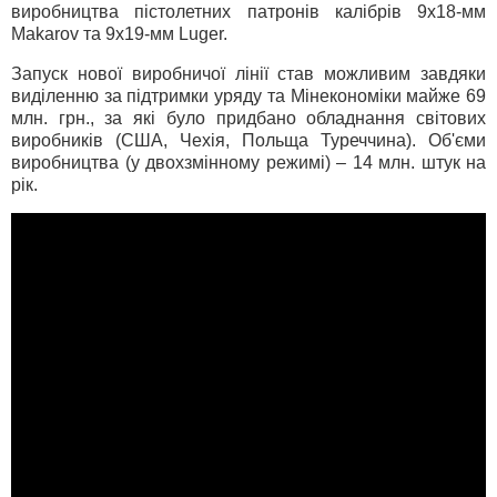
виробництва пістолетних патронів калібрів 9х18-мм
Makarov та 9х19-мм Luger.
Запуск нової виробничої лінії став можливим завдяки
виділенню за підтримки уряду та Мінекономіки майже 69
млн. грн., за які було придбано обладнання світових
виробників (США, Чехія, Польща Туреччина). Об'єми
виробництва (у двохзмінному режимі) – 14 млн. штук на
рік.