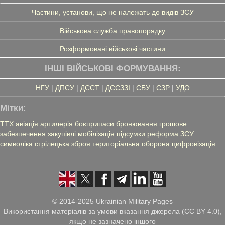
Частини, установи, що не належать до видів ЗСУ
Військова служба правопорядку
Розформовані військові частини
ІНШІ ВІЙСЬКОВІ ФОРМУВАННЯ:
НГУ
|
ДПСУ
|
ДССТ
|
ДССЗЗІ
|
СБУ
|
СЗР
|
УДО
Мітки:
ТТХ
авіація
артилерія
боєприпаси
бронювання
грошове
забезпечення
закупівлі
мобілізація
підсумки
реформа ЗСУ
символіка
стрілецька зброя
територіальна оборона
цифровізація
© 2014-2025 Ukrainian Military Pages
Використання матеріалів за умови вказання джерела (CC BY 4.0),
якщо не зазначено іншого