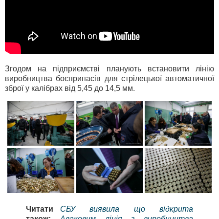
Згодом на підприємстві планують встановити лінію
виробництва боєприпасів для стрілецької автоматичної
зброї у калібрах від 5,45 до 14,5 мм.
Читати
СБУ виявила що відкрита
також:
Аваковим лінія з виробництва