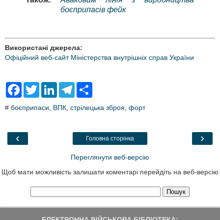
боєприпасів фейк
Використані джерела:
Офіційний веб-сайт Міністерства внутрішніх справ України
F
T
L
T
S
a
w
i
e
h
c
i
n
l
a
#
боєприпаси
,
ВПК
,
стрілецька зброя
,
форт
e
t
k
e
r
b
t
e
g
e
o
e
d
r
o
r
I
a
‹
›
Головна сторінка
k
n
m
Переглянути веб-версію
Щоб мати можливість залишати коментарі перейдіть на веб-версію
ЕЛЕКТРОННА ВІЙСЬКОВА БІБЛІОТЕКА: