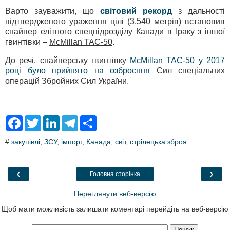
Варто зауважити, що
світовий рекорд
з дальності
підтвердженого ураження цілі (3,540 метрів) встановив
снайпер елітного спецпідрозділу Канади в Іраку з іншої
гвинтівки –
McMillan TAC-50
.
До речі, снайперську гвинтівку
McMillan TAC-50 у 2017
році було прийнято на озброєння
Сил спеціальних
операцій Збройних Сил України.
F
T
L
T
S
a
w
i
e
h
c
i
n
l
a
#
закупівлі
,
ЗСУ
,
імпорт
,
Канада
,
світ
,
стрілецька зброя
e
t
k
e
r
b
t
e
g
e
o
e
d
r
o
r
I
a
‹
›
Головна сторінка
k
n
m
Переглянути веб-версію
Щоб мати можливість залишати коментарі перейдіть на веб-версію