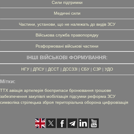
Сили підтримки
Медичні сили
Частини, установи, що не належать до видів ЗСУ
Військова служба правопорядку
Розформовані військові частини
ІНШІ ВІЙСЬКОВІ ФОРМУВАННЯ:
НГУ
|
ДПСУ
|
ДССТ
|
ДССЗЗІ
|
СБУ
|
СЗР
|
УДО
Мітки:
ТТХ
авіація
артилерія
боєприпаси
бронювання
грошове
забезпечення
закупівлі
мобілізація
підсумки
реформа ЗСУ
символіка
стрілецька зброя
територіальна оборона
цифровізація