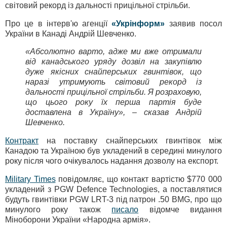
світовий рекорд із дальності прицільної стрільби.
Про це в інтерв'ю агенції
«Укрінформ»
заявив посол
України в Канаді Андрій Шевченко.
«Абсолютно варто, адже ми вже отримали
від канадського уряду дозвіл на закупівлю
дуже якісних снайперських гвинтівок, що
наразі утримують світовий рекорд із
дальності прицільної стрільби. Я розраховую,
що цього року їх перша партія буде
доставлена в Україну», – сказав Андрій
Шевченко.
Контракт
на поставку снайперських гвинтівок між
Канадою та Україною був укладений в середині минулого
року після чого очікувалось надання дозволу на експорт.
Military Times
повідомляє, що контакт вартістю $770 000
укладений з PGW Defence Technologies, а поставлятися
будуть гвинтівки PGW LRT-3 під патрон .50 BMG, про що
минулого року також
писало
відомче видання
Міноборони України «Народна армія».