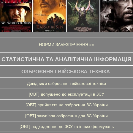
НОРМИ ЗАБЕЗПЕЧЕННЯ »»
СТАТИСТИЧНА ТА АНАЛІТИЧНА ІНФОРМАЦІЯ
ОЗБРОЄННЯ І ВІЙСЬКОВА ТЕХНІКА:
Довідник з озброєння і військової техніки
[ОВТ] допущено до експлуатації в ЗСУ
[ОВТ] прийняття на озброєння ЗС України
[ОВТ] закупівля озброєння для ЗС України
[ОВТ] надходження до ЗСУ та інших формувань