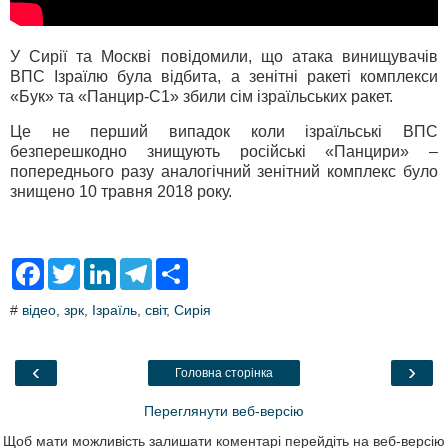
У Сирії та Москві повідомили, що атака винищувачів
ВПС Ізраїлю була відбита, а зенітні ракеті комплекси
«Бук» та «Панцир-С1» збили сім ізраїльських ракет.
Це не перший випадок коли ізраїльські ВПС
безперешкодно знищують російські «Панцири» –
попереднього разу аналогічний зенітний комплекс було
знищено 10 травня 2018 року.
F
T
L
T
S
a
w
i
e
h
c
i
n
l
a
#
відео
,
зрк
,
Ізраїль
,
світ
,
Сирія
e
t
k
e
r
b
t
e
g
e
o
e
d
r
o
r
I
a
‹
›
Головна сторінка
k
n
m
Переглянути веб-версію
Щоб мати можливість залишати коментарі перейдіть на веб-версію