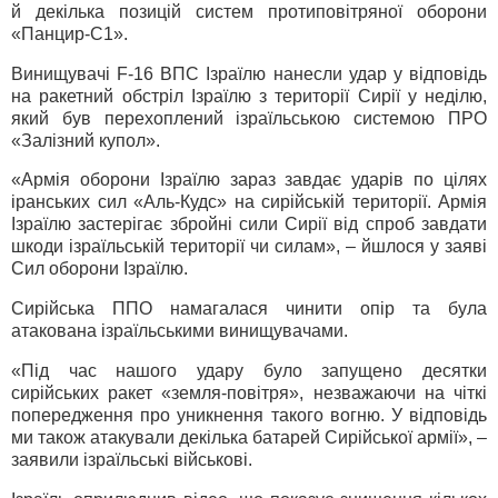
й декілька позицій систем протиповітряної оборони
«Панцир-С1».
Винищувачі F-16 ВПС Ізраїлю нанесли удар у відповідь
на ракетний обстріл Ізраїлю з території Сирії у неділю,
який був перехоплений ізраїльською системою ПРО
«Залізний купол».
«Армія оборони Ізраїлю зараз завдає ударів по цілях
іранських сил «Аль-Кудс» на сирійській території. Армія
Ізраїлю застерігає збройні сили Сирії від спроб завдати
шкоди ізраїльській території чи силам», – йшлося у заяві
Сил оборони Ізраїлю.
Сирійська ППО намагалася чинити опір та була
атакована ізраїльськими винищувачами.
«Під час нашого удару було запущено десятки
сирійських ракет «земля-повітря», незважаючи на чіткі
попередження про уникнення такого вогню. У відповідь
ми також атакували декілька батарей Сирійської армії», –
заявили ізраїльські військові.