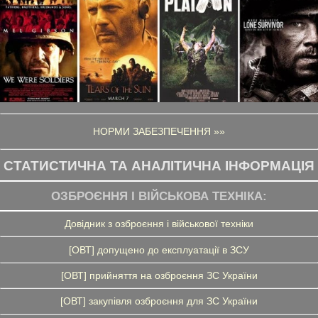
НОРМИ ЗАБЕЗПЕЧЕННЯ »»
СТАТИСТИЧНА ТА АНАЛІТИЧНА ІНФОРМАЦІЯ
ОЗБРОЄННЯ І ВІЙСЬКОВА ТЕХНІКА:
Довідник з озброєння і військової техніки
[ОВТ] допущено до експлуатації в ЗСУ
[ОВТ] прийняття на озброєння ЗС України
[ОВТ] закупівля озброєння для ЗС України