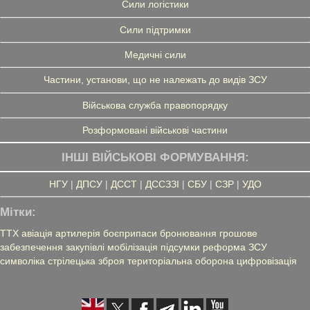
Сили логістики
Сили підтримки
Медичні сили
Частини, установи, що не належать до видів ЗСУ
Військова служба правопорядку
Розформовані військові частини
ІНШІ ВІЙСЬКОВІ ФОРМУВАННЯ:
НГУ
|
ДПСУ
|
ДССТ
|
ДССЗЗІ
|
СБУ
|
СЗР
|
УДО
Мітки:
ТТХ
авіація
артилерія
боєприпаси
бронювання
грошове
забезпечення
закупівлі
мобілізація
підсумки
реформа ЗСУ
символіка
стрілецька зброя
територіальна оборона
цифровізація