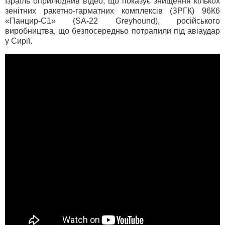
Ізраїль оприлюднив відео, що показує знищення кількох
зенітних ракетно-гарматних комплексів (ЗРГК) 96К6
«Панцир-С1» (SA-22 Greyhound), російського
виробництва, що безпосередньо потрапили під авіаудар
у Сирії.