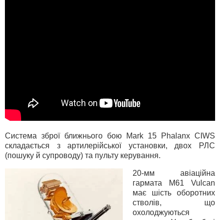
Система зброї ближнього бою Mark 15 Phalanx CIWS
складається з артилерійської установки, двох РЛС
(пошуку й супроводу) та пульту керування.
20-мм авіаційна
гармата M61 Vulcan
має шість оборотних
стволів, що
охолоджуються