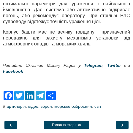
оптимальні параметри для ураження з найбільшою
ймовірністю. Далі система або автоматично відкриває
вогонь, або рекомендує оператору. При стрільбі РЛС
супроводу відстежує точність ураження цілі.
Корпус башти має не велику товщину і призначений
переважно для захисту механізмів установки від
атмосферних опадів та морських хвиль.
Читайте Ukrainian Military Pages у
Telegram
,
Twitter
та
Facebook
F
T
L
T
S
a
w
i
e
h
c
i
n
l
a
#
артилерія
,
відео
,
зброя
,
морське озброєння
,
світ
e
t
k
e
r
b
t
e
g
e
o
e
d
r
o
r
I
a
‹
›
Головна сторінка
k
n
m