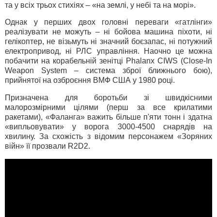
та у всіх трьох стихіях – «на землі, у небі та на морі».
Однак у перших двох головні переваги «гатлінги»
реалізувати не можуть – ні бойова машина піхоти, ні
гелікоптер, не візьмуть ні значний боєзапас, ні потужний
електропривод, ні РЛС управління. Наочно це можна
побачити на корабельній зенітці Phalanx CIWS (Close-In
Weapon System – система зброї ближнього бою),
прийнятої на озброєння ВМФ США у 1980 році.
Призначена для боротьби зі швидкісними
малорозмірними цілями (перш за все крилатими
ракетами), «Фаланга» важить більше п'яти тонн і здатна
«випльовувати» у ворога 3000-4500 снарядів на
хвилину. За схожість з відомим персонажем «Зоряних
війн» її прозвали R2D2.