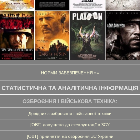
НОРМИ ЗАБЕЗПЕЧЕННЯ »»
СТАТИСТИЧНА ТА АНАЛІТИЧНА ІНФОРМАЦІЯ
ОЗБРОЄННЯ І ВІЙСЬКОВА ТЕХНІКА:
Довідник з озброєння і військової техніки
[ОВТ] допущено до експлуатації в ЗСУ
[ОВТ] прийняття на озброєння ЗС України