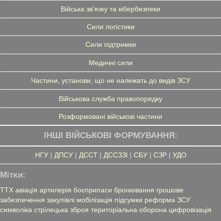
Війська зв'язку та кібербезпеки
Сили логістики
Сили підтримки
Медичні сили
Частини, установи, що не належать до видів ЗСУ
Військова служба правопорядку
Розформовані військові частини
ІНШІ ВІЙСЬКОВІ ФОРМУВАННЯ:
НГУ
|
ДПСУ
|
ДССТ
|
ДССЗЗІ
|
СБУ
|
СЗР
|
УДО
Мітки:
ТТХ
авіація
артилерія
боєприпаси
бронювання
грошове
забезпечення
закупівлі
мобілізація
підсумки
реформа ЗСУ
символіка
стрілецька зброя
територіальна оборона
цифровізація