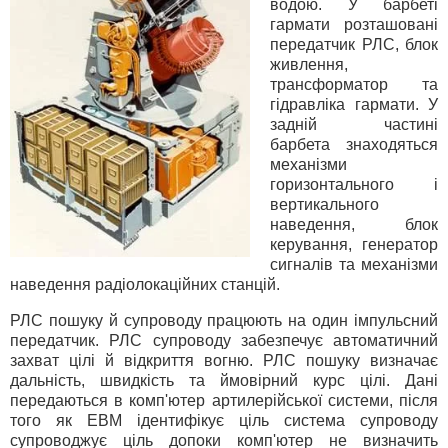
водою. У барбеті
гармати розташовані
передатчик РЛС, блок
живлення,
трансформатор та
гідравліка гармати. У
задній частині
барбета знаходяться
механізми
горизонтального і
вертикального
наведення, блок
керування, генератор
сигналів та механізми
наведення радіолокаційних станцій.
РЛС пошуку й супроводу працюють на один імпульсний
передатчик. РЛС супроводу забезпечує автоматичний
захват цілі й відкриття вогню. РЛС пошуку визначає
дальність, швидкість та ймовірний курс цілі. Дані
передаються в комп'ютер артилерійської системи, після
того як ЕВМ ідентифікує ціль система супроводу
супроводжує ціль допоки комп'ютер не визначить