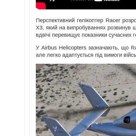
Перспективний гелікоптер Racer розро
X3, який на випробуваннях розвинув ш
вдвічі перевищує показники сучасних г
У Airbus Helicopters зазначають, що R
але легко адаптується під вимоги війс