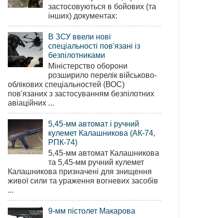
застосовуються в бойових (та
інших) документах:
В ЗСУ ввели нові
спеціальності пов'язані із
безпілотниками
Міністерство оборони
розширило перелік військово-
облікових спеціальностей (ВОС)
пов'язаних з застосуванням безпілотних
авіаційних ...
5,45-мм автомат і ручний
кулемет Калашникова (АК-74,
РПК-74)
5,45-мм автомат Калашникова
та 5,45-мм ручний кулемет
Калашникова призначені для знищення
живої сили та ураження вогневих засобів
...
9-мм пістолет Макарова