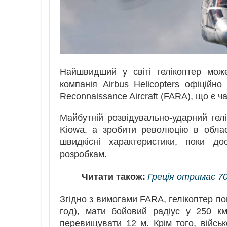
Найшвидший у світі гелікоптер мож
компанія Airbus Helicopters офіційно
Reconnaissance Aircraft (FARA), що є час
Майбутній розвідувально-ударний гел
Kiowa, а зробити революцію в облас
швидкісні характеристики, поки д
розробкам.
Читати також:
Греція отримає 70
Згідно з вимогами FARA, гелікоптер по
год), мати бойовий радіус у 250 к
перевищувати 12 м. Крім того, військ