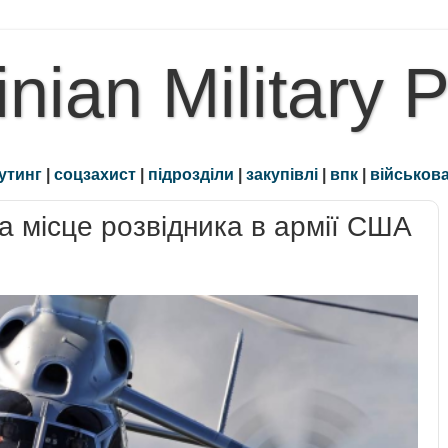
inian Military 
утинг
|
соцзахист
|
підрозділи
|
закупівлі
|
впк
|
військова
а місце розвідника в армії США