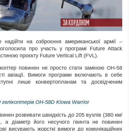
е надійти на озброєння американської армії –
 оголосила про участь у програмі Future Attack
тиною проєкту Future Vertical Lift (FVL).
ікоптер повинен не просто стати заміною OH-58
ті авіації. Вимоги програми включають в себе
оступні лише конвертопланам та досвідченим
 гелікоптерів OH-58D Kiowa Warrior
винен розвивати швидкість до 205 вузлів (380 км/
м, а діаметр його несучого гвинта не повинен
ові висувають жорсткі вимоги до комунікаційних