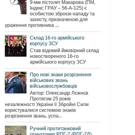
9-мм пістолет Макарова (ПМ,
Індекс ГРАУ – 56-А-125) є
особистою зброєю нападу та
захисту, призначеною для
ураження противника ...
Склад 16-го армійського
корпусу ЗСУ
Став відомий ймовірний склад
новоствореного 16-го
армійського корпусу ЗСУ
Про нові знаки розрізнення
військових звань
військовослужбовців
Автор: Олександр Лєжнєв
Протягом 25 років
незалежності України її Збройні Сили
користувалися системою знаків
розрізнення звань, успа...
Ручний протитанковий
гранатомет РПГ-7 (РПГ-7Д)