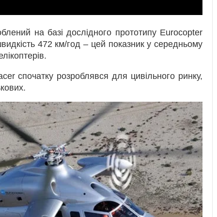
блений на базі дослідного прототипу Eurocopter
видкість 472 км/год – цей показник у середньому
елікоптерів.
acer спочатку розроблявся для цивільного ринку,
ькових.