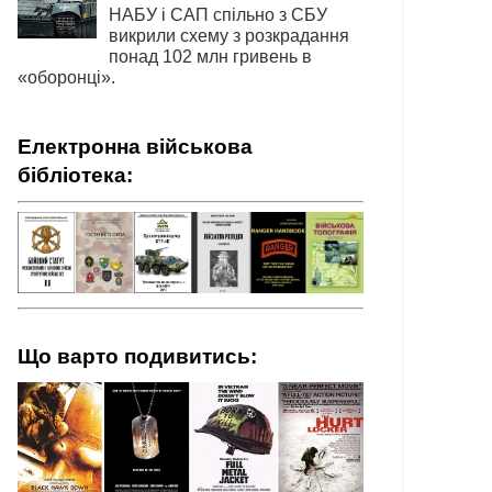
НАБУ і САП спільно з СБУ
викрили схему з розкрадання
понад 102 млн гривень в
«оборонці».
Електронна військова
бібліотека:
Що варто подивитись: