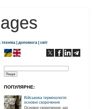
Pages
 техніка
|
допомога
|
світ
ПОПУЛЯРНЕ:
Військова термінологія:
основні скорочення
Основні скорочення, що