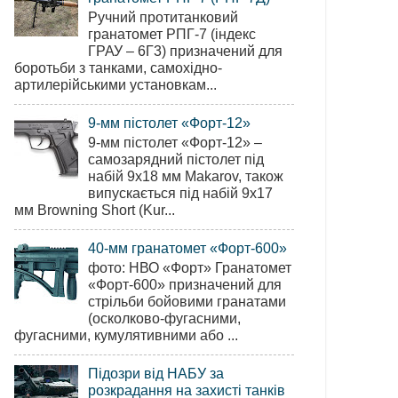
Ручний протитанковий
гранатомет РПГ-7 (індекс
ГРАУ – 6Г3) призначений для
боротьби з танками, самохідно-
артилерійськими установкам...
9-мм пістолет «Форт-12»
9-мм пістолет «Форт-12» –
самозарядний пістолет під
набій 9х18 мм Makarov, також
випускається під набій 9х17
мм Browning Short (Kur...
40-мм гранатомет «Форт-600»
фото: НВО «Форт» Гранатомет
«Форт-600» призначений для
стрільби бойовими гранатами
(осколково-фугасними,
фугасними, кумулятивними або ...
Підозри від НАБУ за
розкрадання на захисті танків