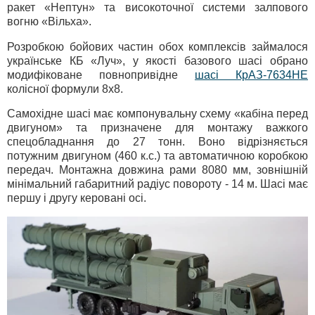
ракет «Нептун» та високоточної системи залпового
вогню «Вільха».
Розробкою бойових частин обох комплексів займалося
українське КБ «Луч», у якості базового шасі обрано
модифіковане повнопривідне
шасі КрАЗ-7634НЕ
колісної формули 8х8.
Самохідне шасі має компонувальну схему «кабіна перед
двигуном» та призначене для монтажу важкого
спецобладнання до 27 тонн. Воно відрізняється
потужним двигуном (460 к.с.) та автоматичною коробкою
передач. Монтажна довжина рами 8080 мм, зовнішній
мінімальний габаритний радіус повороту - 14 м. Шасі має
першу і другу керовані осі.