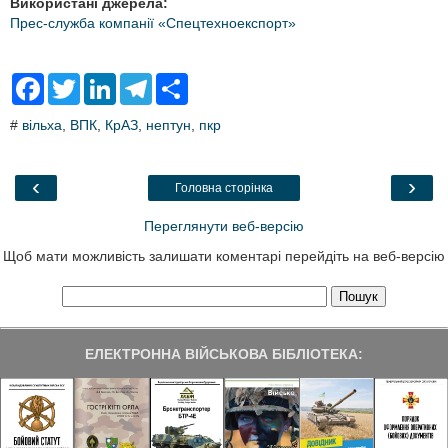
Використані джерела:
Прес-служба компанії «Спецтехноекспорт»
F
T
L
T
S
a
w
i
e
h
c
i
n
l
a
#
вільха
,
ВПК
,
КрАЗ
,
нептун
,
пкр
e
t
k
e
r
b
t
e
g
e
o
e
d
r
o
r
I
a
‹
›
Головна сторінка
k
n
m
Переглянути веб-версію
Щоб мати можливість залишати коментарі перейдіть на веб-версію
ЕЛЕКТРОННА ВІЙСЬКОВА БІБЛІОТЕКА: