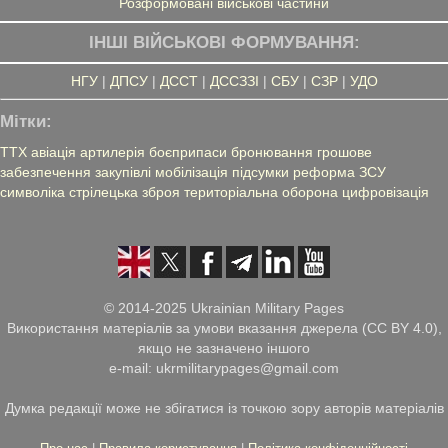
Розформовані військові частини
ІНШІ ВІЙСЬКОВІ ФОРМУВАННЯ:
НГУ
|
ДПСУ
|
ДССТ
|
ДССЗЗІ
|
СБУ
|
СЗР
|
УДО
Мітки:
ТТХ
авіація
артилерія
боєприпаси
бронювання
грошове
забезпечення
закупівлі
мобілізація
підсумки
реформа ЗСУ
символіка
стрілецька зброя
територіальна оборона
цифровізація
© 2014-2025 Ukrainian Military Pages
Використання матеріалів за умови вказання джерела (CC BY 4.0),
якщо не зазначено іншого
e-mail: ukrmilitarypages@gmail.com
Думка редакції може не збігатися із точкою зору авторів матеріалів