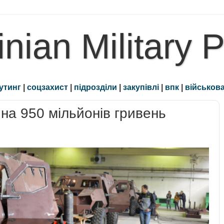
inian Military 
утинг
|
соцзахист
|
підрозділи
|
закупівлі
|
впк
|
військова
на 950 мільйонів гривень