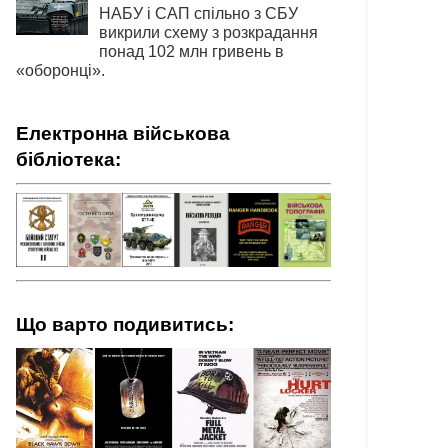
НАБУ і САП спільно з СБУ
викрили схему з розкрадання
понад 102 млн гривень в
«оборонці».
Електронна військова
бібліотека:
Що варто подивитись: