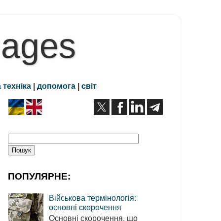
Pages
 техніка
|
допомога
|
світ
ПОПУЛЯРНЕ:
Військова термінологія:
основні скорочення
Основні скорочення, що