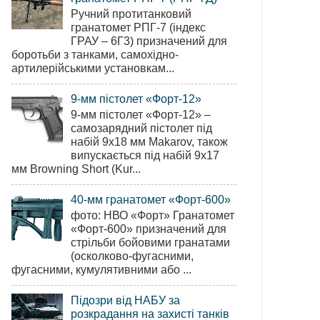
Ручний протитанковий
гранатомет РПГ-7 (індекс
ГРАУ – 6Г3) призначений для
боротьби з танками, самохідно-
артилерійськими установкам...
9-мм пістолет «Форт-12»
9-мм пістолет «Форт-12» –
самозарядний пістолет під
набій 9х18 мм Makarov, також
випускається під набій 9х17
мм Browning Short (Kur...
40-мм гранатомет «Форт-600»
фото: НВО «Форт» Гранатомет
«Форт-600» призначений для
стрільби бойовими гранатами
(осколково-фугасними,
фугасними, кумулятивними або ...
Підозри від НАБУ за
розкрадання на захисті танків