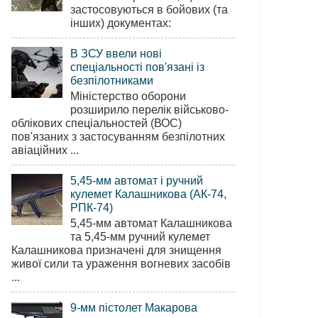
застосовуються в бойових (та
інших) документах:
В ЗСУ ввели нові
спеціальності пов'язані із
безпілотниками
Міністерство оборони
розширило перелік військово-
облікових спеціальностей (ВОС)
пов'язаних з застосуванням безпілотних
авіаційних ...
5,45-мм автомат і ручний
кулемет Калашникова (АК-74,
РПК-74)
5,45-мм автомат Калашникова
та 5,45-мм ручний кулемет
Калашникова призначені для знищення
живої сили та ураження вогневих засобів
...
9-мм пістолет Макарова