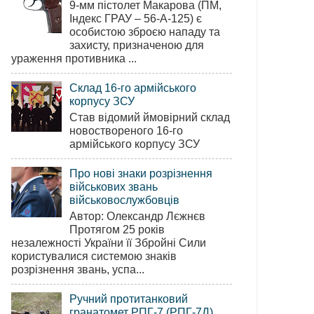
9-мм пістолет Макарова (ПМ,
Індекс ГРАУ – 56-А-125) є
особистою зброєю нападу та
захисту, призначеною для
ураження противника ...
Склад 16-го армійського
корпусу ЗСУ
Став відомий ймовірний склад
новоствореного 16-го
армійського корпусу ЗСУ
Про нові знаки розрізнення
військових звань
військовослужбовців
Автор: Олександр Лєжнєв
Протягом 25 років
незалежності України її Збройні Сили
користувалися системою знаків
розрізнення звань, успа...
Ручний протитанковий
гранатомет РПГ-7 (РПГ-7Д)