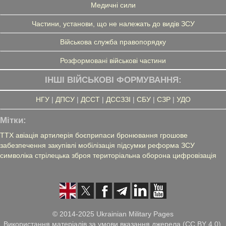
Медичні сили
Частини, установи, що не належать до видів ЗСУ
Військова служба правопорядку
Розформовані військові частини
ІНШІ ВІЙСЬКОВІ ФОРМУВАННЯ:
НГУ
|
ДПСУ
|
ДССТ
|
ДССЗЗІ
|
СБУ
|
СЗР
|
УДО
Мітки:
ТТХ
авіація
артилерія
боєприпаси
бронювання
грошове
забезпечення
закупівлі
мобілізація
підсумки
реформа ЗСУ
символіка
стрілецька зброя
територіальна оборона
цифровізація
© 2014-2025 Ukrainian Military Pages
Використання матеріалів за умови вказання джерела (CC BY 4.0),