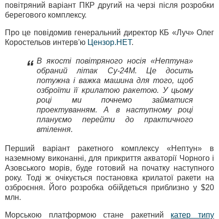
повітряний варіант ПКР другий на черзі після розробки
берегового комплексу.
Про це повідомив генеральний директор КБ «Луч» Олег
Коростельов интерв'ю
Цензор.НЕТ
.
В якості повітряного носія «Нептуна»
“
обраний літак Су-24М. Це досить
потужна і важка машина для того, щоб
озброїти її крилатою ракетою. У цьому
році ми почнемо займатися
проектуванням. А в наступному році
плануємо перейти до практичного
втілення.
Перший варіант ракетного комплексу «Нептун» в
наземному виконанні, для прикриття акваторії Чорного і
Азовського морів, буде готовий на початку наступного
року. Тоді ж очікується постановка крилатої ракети на
озброєння. Його розробка обійдеться приблизно у $20
млн.
Морською платформою стане ракетний
катер типу