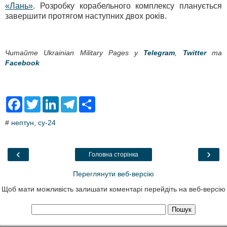
«Лань»
. Розробку корабельного комплексу планується
завершити протягом наступних двох років.
Читайте Ukrainian Military Pages у
Telegram
,
Twitter
та
Facebook
F
T
L
T
S
a
w
i
e
h
c
i
n
l
a
#
нептун
,
су-24
e
t
k
e
r
b
t
e
g
e
o
e
d
r
o
r
I
a
‹
›
Головна сторінка
k
n
m
Переглянути веб-версію
Щоб мати можливість залишати коментарі перейдіть на веб-версію