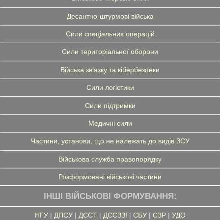
Десантно-штурмові війська
Сили спеціальних операцій
Сили територіальної оборони
Війська зв'язку та кібербезпеки
Сили логістики
Сили підтримки
Медичні сили
Частини, установи, що не належать до видів ЗСУ
Військова служба правопорядку
Розформовані військові частини
ІНШІ ВІЙСЬКОВІ ФОРМУВАННЯ:
НГУ
|
ДПСУ
|
ДССТ
|
ДССЗЗІ
|
СБУ
|
СЗР
|
УДО