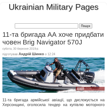
Ukrainian Military Pages
11-та бригада АА хоче придбати
човен Brig Navigator 570J
субота, 30 березня 2019 р.
Андрій Шинко
підготував
о
12:24
11-та бригада армійської авіації, що дислокується на
Херсонщині, оголосила тендер на купівлю моторного