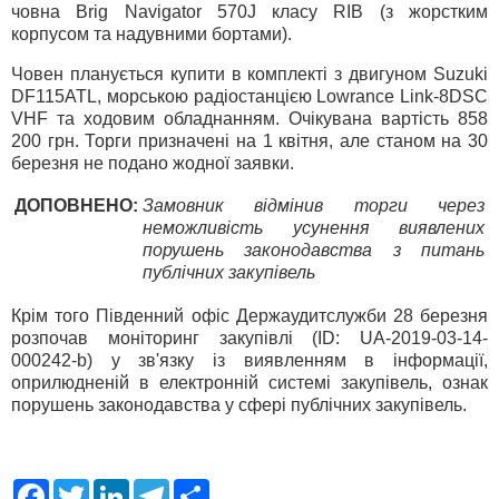
човна Brig Navigator 570J класу RIB (з жорстким
корпусом та надувними бортами).
Човен планується купити в комплекті з двигуном Suzuki
DF115ATL, морською радіостанцією Lowrance Link-8DSC
VHF та ходовим обладнанням. Очікувана вартість 858
200 грн. Торги призначені на 1 квітня, але станом на 30
березня не подано жодної заявки.
ДОПОВНЕНО:
Замовник відмінив торги через
неможливість усунення виявлених
порушень законодавства з питань
публічних закупівель
Крім того Південний офіс Держаудитслужби 28 березня
розпочав моніторинг закупівлі (ID: UA-2019-03-14-
000242-b) у зв'язку із виявленням в інформації,
оприлюдненій в електронній системі закупівель, ознак
порушень законодавства у сфері публічних закупівель.
F
T
L
T
S