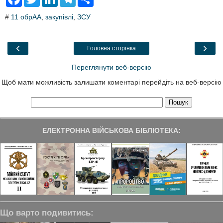
a
w
i
e
h
c
i
n
l
a
#
11 обрАА
,
закупівлі
,
ЗСУ
e
t
k
e
r
b
t
e
g
e
o
e
d
r
o
r
I
a
‹
›
Головна сторінка
k
n
m
Переглянути веб-версію
Щоб мати можливість залишати коментарі перейдіть на веб-версію
ЕЛЕКТРОННА ВІЙСЬКОВА БІБЛІОТЕКА:
Що варто подивитись: