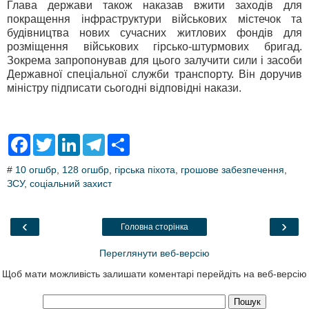
Глава держави також наказав вжити заходів для
покращення інфраструктури військових містечок та
будівництва нових сучасних житлових фондів для
розміщення військових гірсько-штурмових бригад.
Зокрема запропонував для цього залучити сили і засоби
Державної спеціальної служби транспорту. Він доручив
міністру підписати сьогодні відповідні накази.
F
T
L
T
S
a
w
i
e
h
c
i
n
l
a
#
10 огшбр
,
128 огшбр
,
гірська піхота
,
грошове забезпечення
,
e
t
k
e
r
ЗСУ
,
соціальний захист
b
t
e
g
e
o
e
d
r
o
r
I
a
k
n
m
‹
›
Головна сторінка
Переглянути веб-версію
Щоб мати можливість залишати коментарі перейдіть на веб-версію