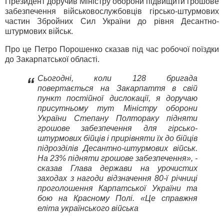
Президент доручив Міністру оборони підвищити грошове
забезпечення військовослужбовців гірсько-штурмових
частин Збройних Сил України до рівня Десантно-
штурмових військ.
Про це Петро Порошенко сказав під час робочої поїздки
до Закарпатської області.
Сьогодні, коли 128 бригада
“
повертається на Закарпаття в свій
пункт постійної дислокації, я доручаю
присутньому тут Міністру оборони
України Степану Полтораку підняти
грошове забезпечення для гірсько-
штурмових бійців і прирівняти їх до бійців
підрозділів Десантно-штурмових військ.
На 23% підняти грошове забезпечення», -
сказав Глава держави на урочистих
заходах з нагоди відзначення 80-ї річниці
проголошення Карпатської України та
бою на Красному Полі. «Це справжня
еліта українського війська