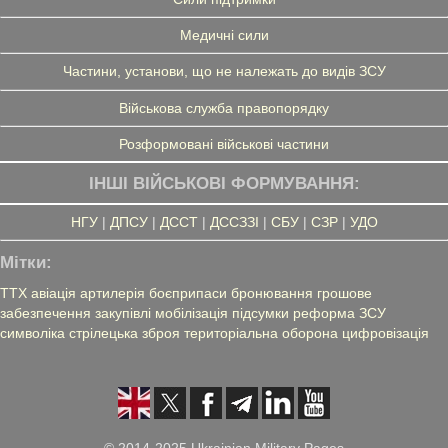
Медичні сили
Частини, установи, що не належать до видів ЗСУ
Військова служба правопорядку
Розформовані військові частини
ІНШІ ВІЙСЬКОВІ ФОРМУВАННЯ:
НГУ
|
ДПСУ
|
ДССТ
|
ДССЗЗІ
|
СБУ
|
СЗР
|
УДО
Мітки:
ТТХ
авіація
артилерія
боєприпаси
бронювання
грошове
забезпечення
закупівлі
мобілізація
підсумки
реформа ЗСУ
символіка
стрілецька зброя
територіальна оборона
цифровізація