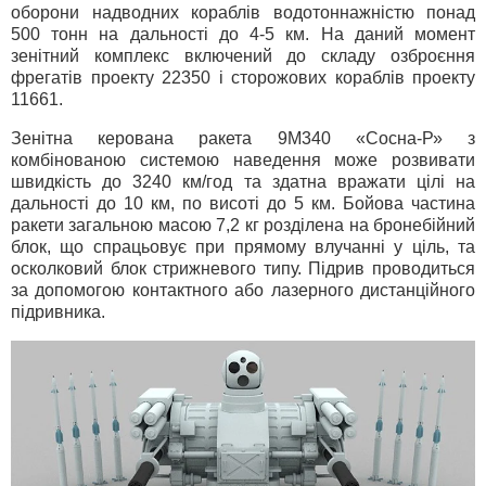
оборони надводних кораблів водотоннажністю понад
500 тонн на дальності до 4-5 км. На даний момент
зенітний комплекс включений до складу озброєння
фрегатів проекту 22350 і сторожових кораблів проекту
11661.
Зенітна керована ракета 9М340 «Сосна-Р» з
комбінованою системою наведення може розвивати
швидкість до 3240 км/год та здатна вражати цілі на
дальності до 10 км, по висоті до 5 км. Бойова частина
ракети загальною масою 7,2 кг розділена на бронебійний
блок, що спрацьовує при прямому влучанні у ціль, та
осколковий блок стрижневого типу. Підрив проводиться
за допомогою контактного або лазерного дистанційного
підривника.