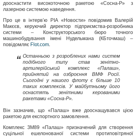
дооснастити високоточною ракетою «Сосна-Р» з
лазерною системою наведення.
Про це в інтерв'ю РІА «Новости» повідомив Валерій
Макєєв, керуючий директор підприємства-розробника
системи – Конструкторського бюро точного
машинобудування імені Нудельмана (КБточмаш) –
повідомляє
Flot.com
.
Останньою з розроблених нами систем
“
подібного типу став зенітно-
артилерійський комплекс «Палаш»,
прийнятий на озброєння ВМФ Росії.
Сьогодні у нашого флоту є більше 10
таких комплексів. У майбутньому його
оснастять зенітними керованими
ракетами «Сосна-Р».
Він зазначив, що «Палаш» вже дооснащувався цією
ракетою для експортного замовлення.
Комплекс 3М89 «Палаш» призначений для створення
суцільної ешелонованої системи протиповітряної