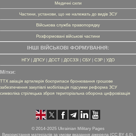
Медичні сили
Частини, установи, що не належать до видів ЗСУ
Військова служба правопорядку
Розформовані військові частини
ІНШІ ВІЙСЬКОВІ ФОРМУВАННЯ:
НГУ
|
ДПСУ
|
ДССТ
|
ДССЗЗІ
|
СБУ
|
СЗР
|
УДО
Мітки:
ТТХ
авіація
артилерія
боєприпаси
бронювання
грошове
забезпечення
закупівлі
мобілізація
підсумки
реформа ЗСУ
символіка
стрілецька зброя
територіальна оборона
цифровізація
© 2014-2025 Ukrainian Military Pages
Використання матеріалів за умови вказання джерела (CC BY 4.0),