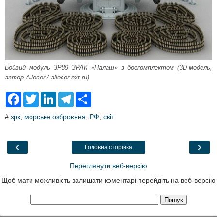
Бойвий модуль 3Р89 ЗРАК «Палаш» з боєкомплектом (3D-модель,
автор Allocer / allocer.nxt.ru)
F
T
L
T
S
a
w
i
e
h
c
i
n
l
a
#
зрк
,
морське озброєння
,
РФ
,
світ
e
t
k
e
r
b
t
e
g
e
o
e
d
r
o
r
I
a
‹
›
Головна сторінка
k
n
m
Переглянути веб-версію
Щоб мати можливість залишати коментарі перейдіть на веб-версію