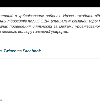
ерацій в урбанізованих районах. Назва походить від
 підрозділів поліції США (спеціальні команди зброї і
чає проведення діяльності за межами урбанізованої
лісового кольору і захисної уніформи.
m
,
Twitter
та
Facebook
а