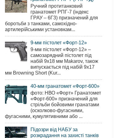
Ручний протитанковий
гранатомет РПГ-7 (індекс
ГРАУ – 6Г3) призначений для
боротьби з танками, самохідно-
артилерійськими установкам...
9-мм пістолет «Форт-12»
9-мм пістолет «Форт-12» –
самозарядний пістолет під
набій 9х18 мм Makarov, також
випускається під набій 9х17
мм Browning Short (Kur...
40-мм гранатомет «Форт-600»
фото: НВО «Форт» Гранатомет
«Форт-600» призначений для
стрільби бойовими гранатами
(осколково-фугасними,
фугасними, кумулятивними або ...
Підозри від НАБУ за
розкрадання на захисті танків