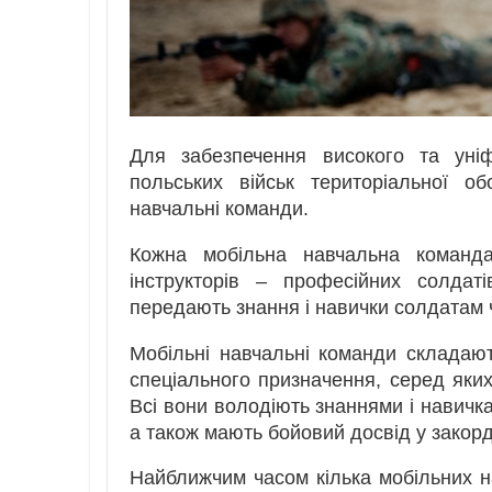
Для забезпечення високого та уніф
польських військ територіальної о
навчальні команди.
Кожна мобільна навчальна команда
інструкторів – професійних солдат
передають знання і навички солдатам 
Мобільні навчальні команди складают
спеціального призначення, серед яких:
Всі вони володіють знаннями і навичка
а також мають бойовий досвід у закорд
Найближчим часом кілька мобільних на