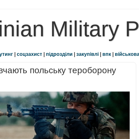
inian Military 
утинг
|
соцзахист
|
підрозділи
|
закупівлі
|
впк
|
військова
авчають польську тероборону