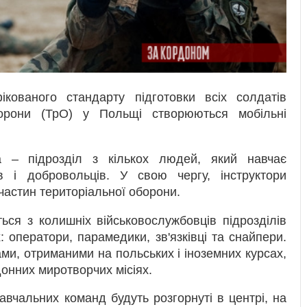
ікованого стандарту підготовки всіх солдатів
борони (ТрО) у Польщі створюються мобільні
 – підрозділ з кількох людей, який навчає
ів і добровольців. У свою чергу, інструктори
частин територіальної оборони.
ься з колишніх військовослужбовців підрозділів
 оператори, парамедики, зв'язківці та снайпери.
ми, отриманими на польських і іноземних курсах,
онних миротворчих місіях.
вчальних команд будуть розгорнуті в центрі, на