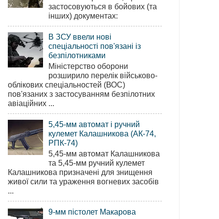
застосовуються в бойових (та
інших) документах:
В ЗСУ ввели нові
спеціальності пов'язані із
безпілотниками
Міністерство оборони
розширило перелік військово-
облікових спеціальностей (ВОС)
пов'язаних з застосуванням безпілотних
авіаційних ...
5,45-мм автомат і ручний
кулемет Калашникова (АК-74,
РПК-74)
5,45-мм автомат Калашникова
та 5,45-мм ручний кулемет
Калашникова призначені для знищення
живої сили та ураження вогневих засобів
...
9-мм пістолет Макарова