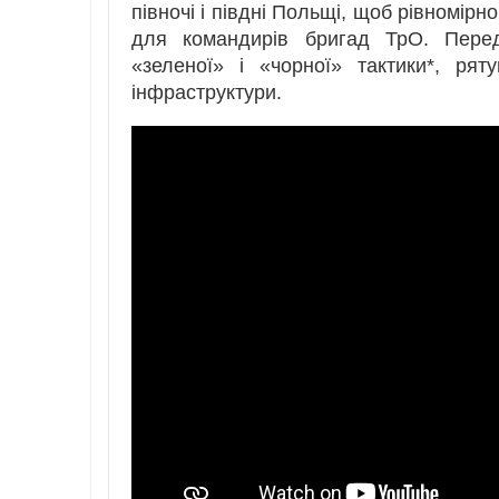
півночі і півдні Польщі, щоб рівномірн
для командирів бригад ТрО. Перед
«зеленої» і «чорної» тактики*, рят
інфраструктури.