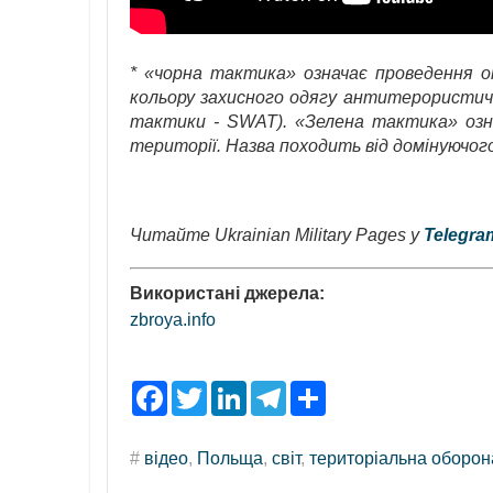
* «чорна тактика» означає проведення оп
кольору захисного одягу антитерористичних
тактики - SWAT). «Зелена тактика» озна
території. Назва походить від домінуючого 
Читайте Ukrainian Military Pages у
Telegra
Використані джерела:
zbroya.info
F
T
L
T
S
a
w
i
e
h
c
i
n
l
a
e
t
k
e
r
#
відео
,
Польща
,
світ
,
територіальна оборон
b
t
e
g
e
o
e
d
r