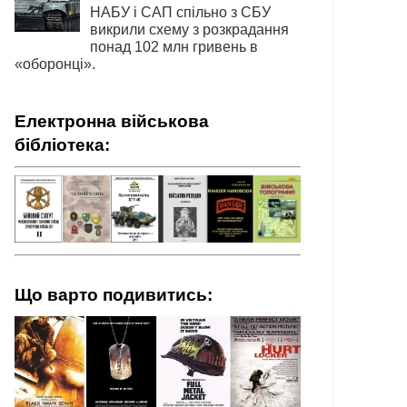
НАБУ і САП спільно з СБУ
викрили схему з розкрадання
понад 102 млн гривень в
«оборонці».
Електронна військова
бібліотека:
Що варто подивитись: