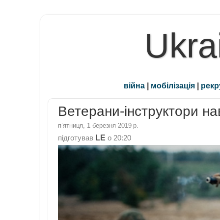
Ukra
війна
|
мобілізація
|
рекр
Ветерани-інструктори н
пʼятниця, 1 березня 2019 р.
LE
підготував
о
20:20