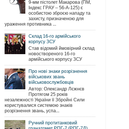
9-мм пістолет Макарова (ПМ,
Індекс ГРАУ – 56-А-125) є
особистою зброєю нападу та
захисту, призначеною для
ураження противника ...
Склад 16-го армійського
корпусу ЗСУ
Став відомий ймовірний склад
новоствореного 16-го
армійського корпусу ЗСУ
Про нові знаки розрізнення
військових звань
військовослужбовців
Автор: Олександр Лєжнєв
Протягом 25 років
незалежності України її Збройні Сили
користувалися системою знаків
розрізнення звань, успа...
Ручний протитанковий
гранатомет РПГ-7 (РПГ-7Д)