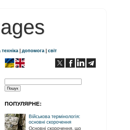
Pages
 техніка
|
допомога
|
світ
ПОПУЛЯРНЕ:
Військова термінологія:
основні скорочення
Основні скорочення, що