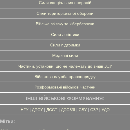
Сили спеціальних операцій
Сили територіальної оборони
Війська зв'язку та кібербезпеки
Сили логістики
Сили підтримки
Медичні сили
Частини, установи, що не належать до видів ЗСУ
Військова служба правопорядку
Розформовані військові частини
ІНШІ ВІЙСЬКОВІ ФОРМУВАННЯ:
НГУ
|
ДПСУ
|
ДССТ
|
ДССЗЗІ
|
СБУ
|
СЗР
|
УДО
Мітки: