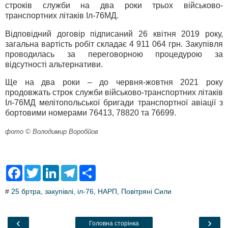
строків служби на два роки трьох військово-
транспортних літаків Іл-76МД.
Відповідний договір підписаний 26 квітня 2019 року,
загальна вартість робіт складає 4 911 064 грн. Закупівля
проводилась за переговорною процедурою за
відсутності альтернативи.
Ще на два роки – до червня-жовтня 2021 року
продовжать строк служби військово-транспортних літаків
Іл-76МД мелітопольської бригади транспортної авіації з
бортовими номерами 76413, 78820 та 76699.
фото © Володимир Воробйов
F
T
L
T
S
a
w
i
e
h
c
i
n
l
a
#
25 бртра
,
закупівлі
,
іл-76
,
НАРП
,
Повітряні Сили
e
t
k
e
r
b
t
e
g
e
o
e
d
r
o
r
I
a
‹
›
Головна сторінка
k
n
m