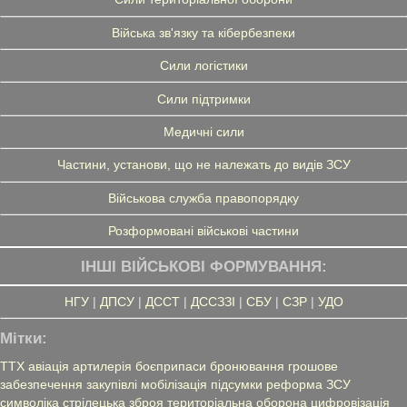
Війська зв'язку та кібербезпеки
Сили логістики
Сили підтримки
Медичні сили
Частини, установи, що не належать до видів ЗСУ
Військова служба правопорядку
Розформовані військові частини
ІНШІ ВІЙСЬКОВІ ФОРМУВАННЯ:
НГУ
|
ДПСУ
|
ДССТ
|
ДССЗЗІ
|
СБУ
|
СЗР
|
УДО
Мітки:
ТТХ
авіація
артилерія
боєприпаси
бронювання
грошове
забезпечення
закупівлі
мобілізація
підсумки
реформа ЗСУ
символіка
стрілецька зброя
територіальна оборона
цифровізація