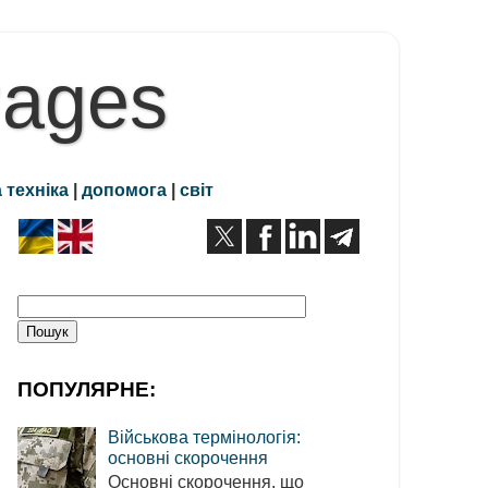
Pages
 техніка
|
допомога
|
світ
ПОПУЛЯРНЕ:
Військова термінологія:
основні скорочення
Основні скорочення, що