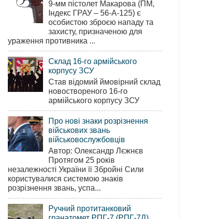
9-мм пістолет Макарова (ПМ,
Індекс ГРАУ – 56-А-125) є
особистою зброєю нападу та
захисту, призначеною для
ураження противника ...
Склад 16-го армійського
корпусу ЗСУ
Став відомий ймовірний склад
новоствореного 16-го
армійського корпусу ЗСУ
Про нові знаки розрізнення
військових звань
військовослужбовців
Автор: Олександр Лєжнєв
Протягом 25 років
незалежності України її Збройні Сили
користувалися системою знаків
розрізнення звань, успа...
Ручний протитанковий
гранатомет РПГ-7 (РПГ-7Д)