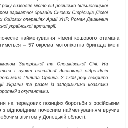
8 року визволяв місто від російсько-більшовицької
иром гарматної бригади Січових Стрільців Дієвої
іх бойових операціях Армії УНР. Роман Дашкевич
ної української артилерії.
очесне найменування «імені кошового отамана
тиметься – 57 окрема мотопіхотна бригада імені
маном Запорізької та Олешківської Січі. На
ься і пункт постійної дислокації підрозділів
гетьмана Пилипа Орлика. У 1709 році відкрито
ії України та разом із запорізькими козаками
оротьбі з окупантами.
ння на передових позиціях боротьби з російським
ою з відповідним почесним найменуванням вручив
обочим візитом у Донецькій області.