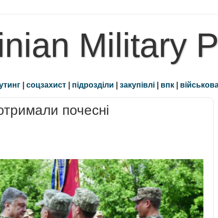
inian Military 
утинг
|
соцзахист
|
підрозділи
|
закупівлі
|
впк
|
військова
отримали почесні