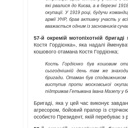
які рвалися до Києва, а в березні 191
окупації. У 1919 році, будучи команд
армії УНР, брав активну участь у вс
вважається одним із засновників сучас
57-й окремій мотопіхотній бригаді
п
Костя Гордієнка», яка надалі йменува
кошового отамана Костя Гордієнка;
Кость Гордієнко був кошовим ота
сьогоднішній день там же знаходит
бригади. Отаман був сподвижником 
виступив проти московської окупац
підтримав Гетьмана Івана Мазепу у б
Бригаді, яка у цей час виконує завда
агресором, бойовий прапор із стрічк
особисто Президент, якій перебуває з р