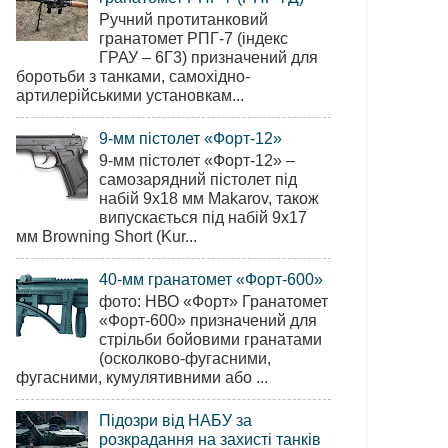
Ручний протитанковий
гранатомет РПГ-7 (індекс
ГРАУ – 6Г3) призначений для
боротьби з танками, самохідно-
артилерійськими установкам...
9-мм пістолет «Форт-12»
9-мм пістолет «Форт-12» –
самозарядний пістолет під
набій 9х18 мм Makarov, також
випускається під набій 9х17
мм Browning Short (Kur...
40-мм гранатомет «Форт-600»
фото: НВО «Форт» Гранатомет
«Форт-600» призначений для
стрільби бойовими гранатами
(осколково-фугасними,
фугасними, кумулятивними або ...
Підозри від НАБУ за
розкрадання на захисті танків