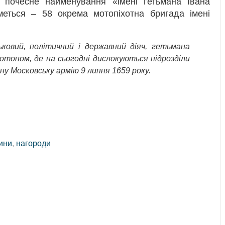
почесне найменування «імені гетьмана Івана
меться – 58 окрема мотопіхотна бригада імені
ьковий, політичний і державний діяч, гетьмана
нотопом, де на сьогодні дислокуються підрозділи
ну Московську армію 9 липня 1659 року.
тини
,
нагороди