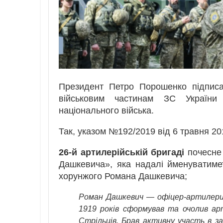
Президент Петро Порошенко підписа
військовим частинам ЗС України
національного війська.
Так, указом №192/2019 від 6 травня 20
26-й артилерійській бригаді
почесне 
Дашкевича», яка надалі йменуватимет
хорунжого Романа Дашкевича;
Роман Дашкевич — офіцер-артилерист
1919 років сформував та очолив арт
Стрільців. Брав активну участь в з