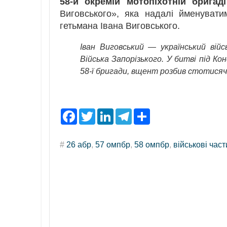
58-й окремій мотопіхотній бригаді
Виговського», яка надалі йменувати
гетьмана Івана Виговського.
Іван Виговський — український війс
Війська Запорізького. У битві під Ко
58-ї бригади, вщент розбив стотисяч
F
T
L
T
S
a
w
i
e
h
c
i
n
l
a
e
t
k
e
r
#
26 абр
,
57 омпбр
,
58 омпбр
,
військові час
b
t
e
g
e
o
e
d
r
o
r
I
a
k
n
m