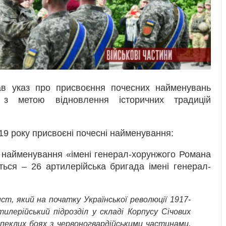
в указ про присвоєння почесних найменувань
 з метою відновлення історичних традицій
19 року присвоєні почесні найменування:
найменування «імені генерал-хорунжого Романа
ься – 26 артилерійська бригада імені генерал-
, який на початку Української революції 1917-
илерійський підрозділ у складі Корпусу Січових
апеклих боях з червоногвардійськими частинами,