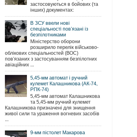
застосовуються в бойових (та
інших) документах:
В ЗСУ ввели нові
спеціальності пов'язані із
безпілотниками
Міністерство оборони
розширило перелік військово-
облікових спеціальностей (ВОС)
пов'язаних з застосуванням безпілотних
авіаційних ...
5,45-мм автомат і ручний
кулемет Калашникова (АК-74,
РПК-74)
5,45-мм автомат Калашникова
та 5,45-мм ручний кулемет
Калашникова призначені для знищення
живої сили та ураження вогневих засобів
...
9-мм пістолет Макарова