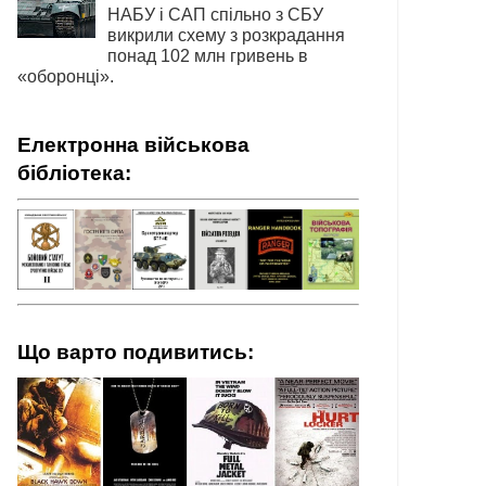
НАБУ і САП спільно з СБУ
викрили схему з розкрадання
понад 102 млн гривень в
«оборонці».
Електронна військова
бібліотека:
Що варто подивитись: