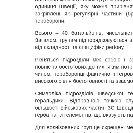
одиниця Швеції, яку можна прирівн
закріплені як регулярні частини (б
тероборони.
Всього – 40 батальйонів, чисельніс
Загалом, групам підпорядковуються ві
від складності та специфіки регіону.
Різняться підрозділи між собою і з
повністю боєготових до тих, яким пот
чином, тероборонці фактично інтегров
високого рівня боєготовності та взаєм
Символіка підрозділів шведської т
геральдики. Відправною точкою сл
більшості військових частин ЗС Швец
герба на тлі елементів, що вказують на
Для воєнізованих груп це схрещені меч