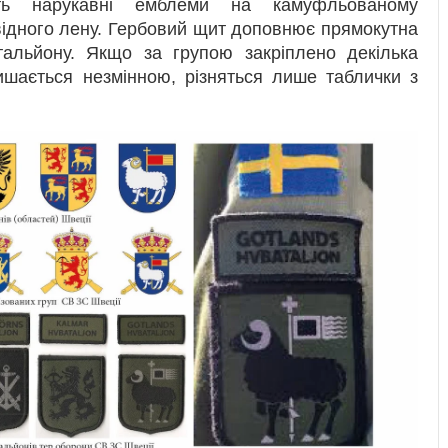
ють нарукавні емблеми на камуфльованому
відного лену. Гербовий щит доповнює прямокутна
альйону. Якщо за групою закріплено декілька
ишається незмінною, різняться лише таблички з