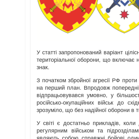
У статті запропонований варіант ціліс
територіальної оборони, що включає н
знак.
З початком збройної агресії РФ проти
на перший план. Впродовж попередніх 
відпрацьовувався умовно, у більшост
російсько-окупаційних військ до схі
зрозуміло, що без надійної оборони в
У світі є достатньо прикладів, коли
регулярним військом та підрозділам
являють собою справжні бойові один