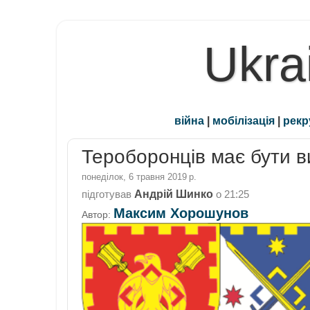
Ukra
війна
|
мобілізація
|
рекр
Тероборонців має бути в
понеділок, 6 травня 2019 р.
Андрій Шинко
підготував
о
21:25
Максим Хорошунов
Автор: