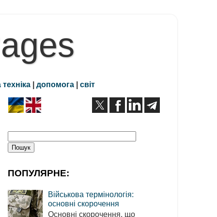
Pages
 техніка
|
допомога
|
світ
ПОПУЛЯРНЕ:
Військова термінологія:
основні скорочення
Основні скорочення, що