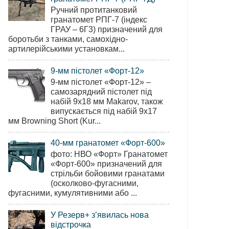
Ручний протитанковий
гранатомет РПГ-7 (індекс
ГРАУ – 6Г3) призначений для
боротьби з танками, самохідно-
артилерійськими установкам...
9-мм пістолет «Форт-12»
9-мм пістолет «Форт-12» –
самозарядний пістолет під
набій 9х18 мм Makarov, також
випускається під набій 9х17
мм Browning Short (Kur...
40-мм гранатомет «Форт-600»
фото: НВО «Форт» Гранатомет
«Форт-600» призначений для
стрільби бойовими гранатами
(осколково-фугасними,
фугасними, кумулятивними або ...
У Резерв+ з’явилась нова
відстрочка