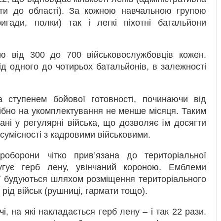
яти до області). За кожною навчальною групою
ригади, полки) так і легкі піхотні батальйони
тю від 300 до 700 військовослужбовців кожен.
д одного до чотирьох батальйонів, в залежності
а ступенем бойової готовності, починаючи від
рібно на укомплектування не менше місяця. Таким
ані у регулярні війська, що дозволяє їм досягти
осумісності з кадровими військовими.
ероборони чітко прив’язана до територіальної
угує герб лену, увінчаний короною. Емблеми
ії будуються шляхом розміщення територіального
 рід військ (рушниці, гармати тощо).
і, на які накладається герб лену – і так 22 рази.