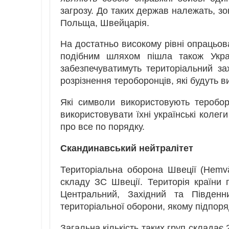
загрозу. До таких держав належать, зо
Польща, Швейцарія.
На достатньо високому рівні опрацьова
подібним шляхом пішла також Украї
забезпечуватимуть територіальний за
розрізнення тероборонців, які будуть в
Які символи використовують теробор
використовувати їхні українські колег
про все по порядку.
Скандинавський нейтралітет
Територіальна оборона Швеції (Hemvä
складу ЗС Швеції. Територія країни п
Центральний, Західний та Південн
територіальної оборони, якому підпоря
Загальна кількість таких груп складає 