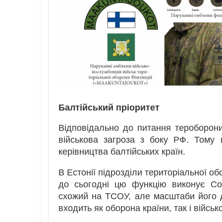
Балтійський пріоритет
Відповідально до питання тероборони 
військова загроза з боку РФ. Тому 
керівництва балтійських країн.
В Естонії підрозділи територіальної о
до сьогодні цю функцію виконує Союз 
схожий на ТСОУ, але масштаби його д
входить як оборона країни, так і війсь