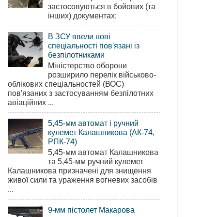
застосовуються в бойових (та
інших) документах:
В ЗСУ ввели нові
спеціальності пов'язані із
безпілотниками
Міністерство оборони
розширило перелік військово-
облікових спеціальностей (ВОС)
пов'язаних з застосуванням безпілотних
авіаційних ...
5,45-мм автомат і ручний
кулемет Калашникова (АК-74,
РПК-74)
5,45-мм автомат Калашникова
та 5,45-мм ручний кулемет
Калашникова призначені для знищення
живої сили та ураження вогневих засобів
...
9-мм пістолет Макарова