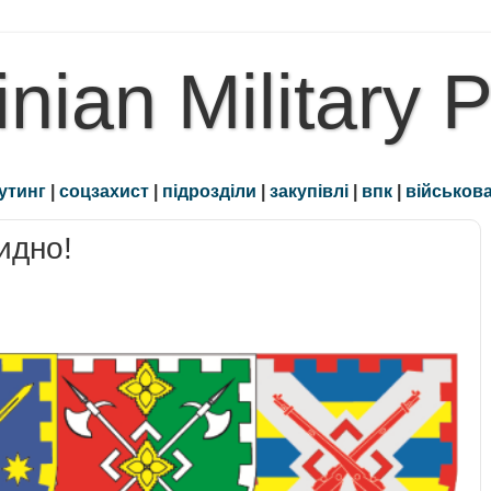
inian Military 
утинг
|
соцзахист
|
підрозділи
|
закупівлі
|
впк
|
військова
идно!