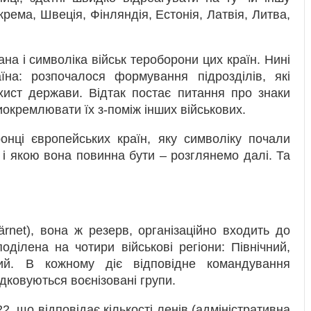
крема, Швеція, Фінляндія, Естонія, Латвія, Литва,
на і символіка військ тероборони цих країн. Нині
на: розпочалося формування підрозділів, які
хист держави. Відтак постає питання про знаки
иокремлювати їх з-поміж інших військових.
онці європейських країн, яку символіку почали
и і якою вона повинна бути – розглянемо далі. Та
rnet), вона ж резерв, організаційно входить до
оділена на чотири військові регіони: Північний,
ий. В кожному діє відповідне командування
дковуються воєнізовані групи.
22, що відповідає кількості ленів (адміністративна