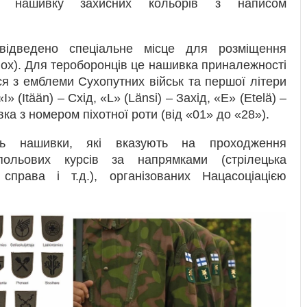
ну нашивку захисних кольорів з написом
ідведено спеціальне місце для розміщення
ох). Для тероборонців це нашивка приналежності
ься з емблеми Сухопутних військ та першої літери
«I» (Itään) – Схід, «L» (Länsi) – Захід, «E» (Etelä) –
а з номером піхотної роти (від «01» до «28»).
сь нашивки, які вказують на проходження
польових курсів за напрямками (стрілецька
а справа і т.д.), організованих Нацасоціацією