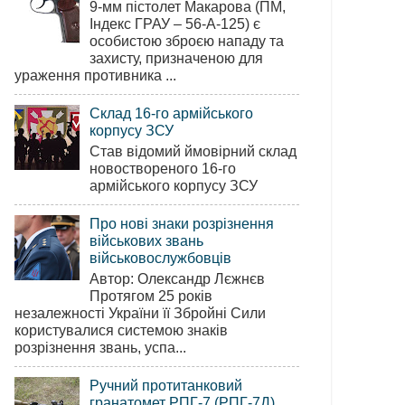
9-мм пістолет Макарова (ПМ,
Індекс ГРАУ – 56-А-125) є
особистою зброєю нападу та
захисту, призначеною для
ураження противника ...
Склад 16-го армійського
корпусу ЗСУ
Став відомий ймовірний склад
новоствореного 16-го
армійського корпусу ЗСУ
Про нові знаки розрізнення
військових звань
військовослужбовців
Автор: Олександр Лєжнєв
Протягом 25 років
незалежності України її Збройні Сили
користувалися системою знаків
розрізнення звань, успа...
Ручний протитанковий
гранатомет РПГ-7 (РПГ-7Д)