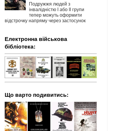
Подружжя людей з
інвалідністю І або ІІ групи
тепер можуть оформити
відстрочку напряму через застосунок
Електронна військова
бібліотека:
Що варто подивитись: