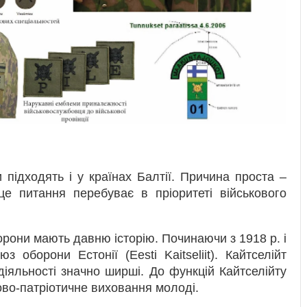
підходять і у країнах Балтії. Причина проста –
це питання перебуває в пріоритеті військового
борони мають давню історію. Починаючи з 1918 р. і
оборони Естонії (Eesti Kaitseliit). Кайтселійт
іяльності значно ширші. До функцій Кайтселійту
ково-патріотичне виховання молоді.