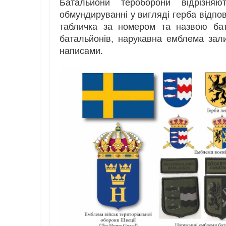
Батальйони тероборони відрізня
обмундируванні у вигляді герба відпо
табличка за номером та назвою бат
батальйонів, нарукавна емблема зал
написами.