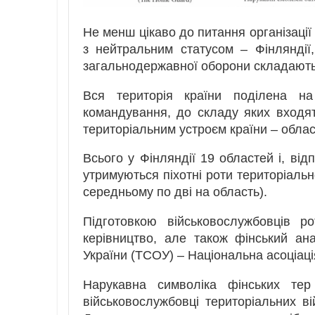
Не менш цікаво до питання організації 
з нейтральним статусом – Фінляндії
загальнодержавної оборони складають т
Вся територія країни поділена на 
командування, до складу яких входять
територіальним устроєм країни – облас
Всього у Фінляндії 19 областей і, від
утримуються піхотні роти територіаль
середньому по дві на область).
Підготовкою військовослужбовців р
керівництво, але також фінський ан
України (ТСОУ) – Національна асоціація
Нарукавна символіка фінських тер
військовослужбовці територіальних в