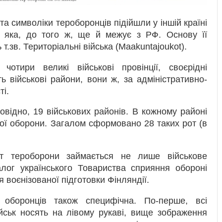
та символіки тероборонців підійшли у іншій країні
, яка, до того ж, ще й межує з РФ. Основу її
.зв. Територіальні війська (Maakuntajoukot).
чотири великі військові провінції, своєрідні
 військові райони, вони ж, за адміністративно-
ті.
повідно, 19 військових районів. В кожному районі
ної оборони. Загалом сформовано 28 таких рот (в
от тероборони займається не лише військове
алог українського Товариства сприяння обороні
 воєнізованої підготовки Фінляндії.
 оборонців також специфічна. По-перше, всі
ійськ носять на лівому рукаві, вище зображення