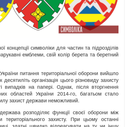
ної концепції символіки для частин та підрозділів
арукавні емблеми, свій колір берета та беретний
 України питання територіальної оборони вийшло
десятиліть організація цього різновиду захисту
і випадків на папері. Однак, після вторгнення
дних областей України 2014-го, багатьом стало
 тилу захист держави неможливий.
 держава розподіляє функції своєї оборони між
и територіального захисту. При цьому останні
иці, здатні швидко відреагувати на ту чи іншу