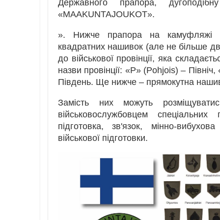
Державного прапора, дугоподіб
«MAAKUNTAJOUKOT».
». Нижче прапора на камуфляжі в
квадратних нашивок (але не більше дв
до військової провінції, яка складаєт
назви провінції: «P» (Pohjois) – Північ, 
Південь. Ще нижче – прямокутна нашивк
Замість них можуть розміщувати
військовослужбовцем спеціальних 
підготовка, зв'язок, мінно-вибухов
військової підготовки.