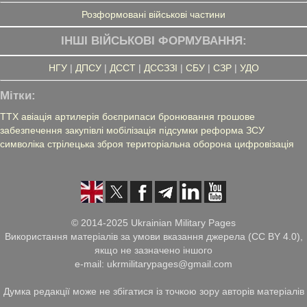
Розформовані військові частини
ІНШІ ВІЙСЬКОВІ ФОРМУВАННЯ:
НГУ
|
ДПСУ
|
ДССТ
|
ДССЗЗІ
|
СБУ
|
СЗР
|
УДО
Мітки:
ТТХ
авіація
артилерія
боєприпаси
бронювання
грошове
забезпечення
закупівлі
мобілізація
підсумки
реформа ЗСУ
символіка
стрілецька зброя
територіальна оборона
цифровізація
© 2014-2025 Ukrainian Military Pages
Використання матеріалів за умови вказання джерела (CC BY 4.0),
якщо не зазначено іншого
e-mail: ukrmilitarypages@gmail.com
Думка редакції може не збігатися із точкою зору авторів матеріалів