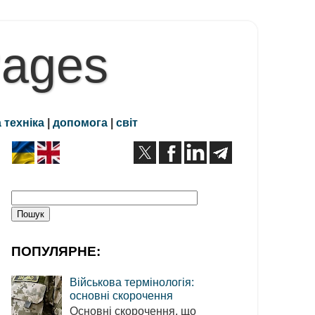
Pages
 техніка
|
допомога
|
світ
ПОПУЛЯРНЕ:
Військова термінологія:
основні скорочення
Основні скорочення, що