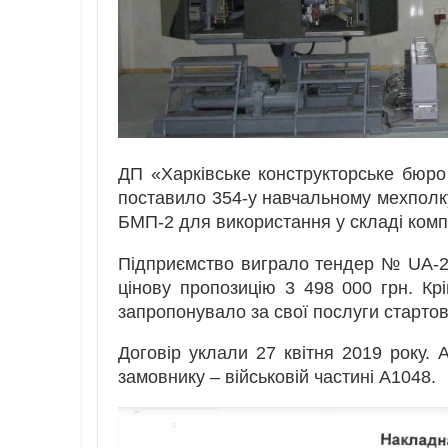
ДП «Харківське конструкторське бюр
поставило 354-у навчальному мехполку
БМП-2 для використання у складі комп
Підприємство виграло тендер № UA-20
цінову пропозицію 3 498 000 грн. К
запропонувало за свої послуги стартову
Договір уклали 27 квітня 2019 року.
замовнику – військовій частині А1048.