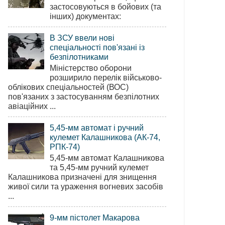
застосовуються в бойових (та
інших) документах:
В ЗСУ ввели нові
спеціальності пов'язані із
безпілотниками
Міністерство оборони
розширило перелік військово-
облікових спеціальностей (ВОС)
пов'язаних з застосуванням безпілотних
авіаційних ...
5,45-мм автомат і ручний
кулемет Калашникова (АК-74,
РПК-74)
5,45-мм автомат Калашникова
та 5,45-мм ручний кулемет
Калашникова призначені для знищення
живої сили та ураження вогневих засобів
...
9-мм пістолет Макарова