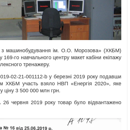
о з машинобудування ім. О.О. Морозова» (ХКБМ)
 169-го навчального центру макет кабіни екіпажу
лексного тренажеру.
19-02-21-001112-b у березні 2019 року подавши
рім ХКБМ участь взяло НВП «Енергія 2020», яке
 ціну 3 500 000 млн грн.
 А 26 червня 2019 року товар було відвантажено