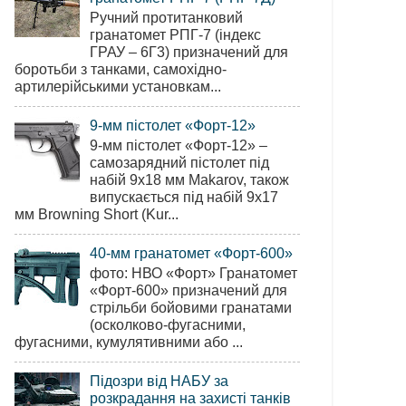
Ручний протитанковий
гранатомет РПГ-7 (індекс
ГРАУ – 6Г3) призначений для
боротьби з танками, самохідно-
артилерійськими установкам...
9-мм пістолет «Форт-12»
9-мм пістолет «Форт-12» –
самозарядний пістолет під
набій 9х18 мм Makarov, також
випускається під набій 9х17
мм Browning Short (Kur...
40-мм гранатомет «Форт-600»
фото: НВО «Форт» Гранатомет
«Форт-600» призначений для
стрільби бойовими гранатами
(осколково-фугасними,
фугасними, кумулятивними або ...
Підозри від НАБУ за
розкрадання на захисті танків