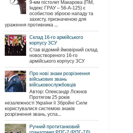
9-мм пістолет Макарова (ПМ,
Індекс ГРАУ – 56-А-125) є
особистою зброєю нападу та
захисту, призначеною для
ураження противника ...
Склад 16-го армійського
корпусу ЗСУ
Став відомий ймовірний склад
новоствореного 16-го
армійського корпусу ЗСУ
Про нові знаки розрізнення
військових звань
військовослужбовців
Автор: Олександр Лєжнєв
Протягом 25 років
незалежності України її Збройні Сили
користувалися системою знаків
розрізнення звань, успа...
Ручний протитанковий
гранатомет РПГ-7 (РПГ-7Д)