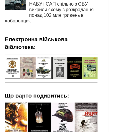
НАБУ і САП спільно з СБУ
викрили схему з розкрадання
понад 102 млн гривень в
«оборонці».
Електронна військова
бібліотека:
Що варто подивитись: