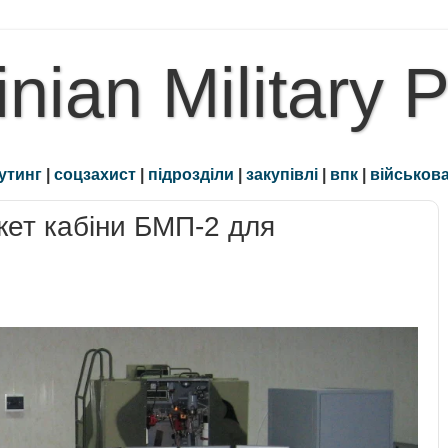
inian Military 
утинг
|
соцзахист
|
підрозділи
|
закупівлі
|
впк
|
військова
ет кабіни БМП-2 для