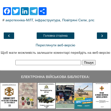
F
T
L
T
S
a
w
i
e
h
c
i
n
l
a
#
аеротехніка-МЛТ
,
інфраструктура
,
Повітряні Сили
,
рлс
e
t
k
e
r
b
t
e
g
e
o
e
d
r
o
r
I
a
‹
›
Головна сторінка
k
n
m
Переглянути веб-версію
Щоб мати можливість залишати коментарі перейдіть на веб-версію
ЕЛЕКТРОННА ВІЙСЬКОВА БІБЛІОТЕКА: