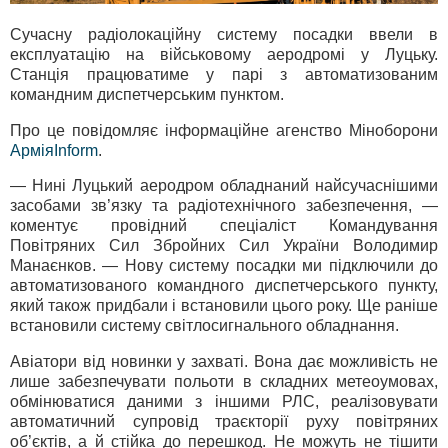
Сучасну радіолокаційну систему посадки ввели в
експлуатацію на військовому аеродромі у Луцьку.
Станція працюватиме у парі з автоматизованим
командним диспетчерським пунктом.
Про це повідомляє інформаційне агенство Міноборони
АрміяInform
.
— Нині Луцький аеродром обладнаний найсучаснішими
засобами зв’язку та радіотехнічного забезпечення, —
коментує провідний спеціаліст Командування
Повітряних Сил Збройних Сил України Володимир
Манаєнков. — Нову систему посадки ми підключили до
автоматизованого командного диспетчерського пункту,
який також придбали і встановили цього року. Ще раніше
встановили систему світлосигнального обладнання.
Авіатори від новинки у захваті. Вона дає можливість не
лише забезпечувати польоти в складних метеоумовах,
обмінюватися даними з іншими РЛС, реалізовувати
автоматичний супровід траєкторії руху повітряних
об’єктів, а й стійка до перешкод. Не можуть не тішити