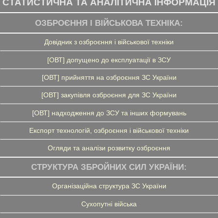
СТАТИСТИЧНА ТА АНАЛІТИЧНА ІНФОРМАЦІЯ
ОЗБРОЄННЯ І ВІЙСЬКОВА ТЕХНІКА:
Довідник з озброєння і військової техніки
[ОВТ] допущено до експлуатації в ЗСУ
[ОВТ] прийняття на озброєння ЗС України
[ОВТ] закупівля озброєння для ЗС України
[ОВТ] надходження до ЗСУ та інших формувань
Експорт технологій, озброєння і військової техніки
Огляди та аналізи розвитку озброєння
СТРУКТУРА ЗБРОЙНИХ СИЛ УКРАЇНИ:
Організаційна структура ЗС України
Сухопутні війська