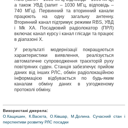
а також УВД (запит – 1030 МГц, відповідь –
740 МГц). Первинний та вторинний канали
працюють на одну загальну антенну.
Вторинний канал підтримує режими RBS, УВД
і Mk XA. Посадковий радіолокатор (ПРЛ)
включає канал курсу і канал глісади та працює
в діапазоні X.
У результаті модернізації покращуються
характеристики виявлення, реалізується
автоматичне супроводження траєкторій руху
повітряних суден. Станція забезпечує прийом
даних від інших РЛС, обмін радіолокаційною
інформацією відбувається по будь-яким
каналам обміну даних в узгодженому
протоколі обміну.
Використані джерела:
О.Кащишин, К.Васюта, О.Ківшар, М.Долина. Сучасний стан і
перспективи розвитку РЛС посадки