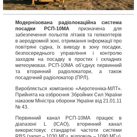
Модернізована радіолокаційна система
посадки РСП-10МА
призначена для
забезпечення польотів літаків та гелікоптерів
в аеродромній зоні, отримання інформації про
повітряні судна, їх виводу в зону посадки,
безпосереднього управління і контролю
заходом на посадку в простих і складних
метеоумовах. РСП-10МА об’єднує первинний
та вторинний радіолокатори, а також
посадочний радіолокатор (ПРЛ).
Виробляється компанією «Аеротехніка-МЛТ».
Прийнята на озброєння Збройних Сил України
наказом Міністра оборони України від 21.01.11
№ 43.
Первинний канал РСП-10МА працює в
діапазоні L (ICAO), вторинний канал
використовує стандартні частоти системи
RBS (запит – 1030 МГц, відповідь – 1090 МГц),