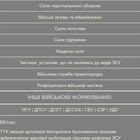
Сили територіальної оборони
Війська зв'язку та кібербезпеки
Сили логістики
Сили підтримки
Медичні сили
Частини, установи, що не належать до видів ЗСУ
Військова служба правопорядку
Розформовані військові частини
ІНШІ ВІЙСЬКОВІ ФОРМУВАННЯ:
НГУ
|
ДПСУ
|
ДССТ
|
ДССЗЗІ
|
СБУ
|
СЗР
|
УДО
Мітки:
ТТХ
авіація
артилерія
боєприпаси
бронювання
грошове
забезпечення
закупівлі
мобілізація
підсумки
реформа ЗСУ