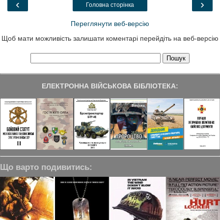
‹
›
Головна сторінка
k
n
m
Переглянути веб-версію
Щоб мати можливість залишати коментарі перейдіть на веб-версію
ЕЛЕКТРОННА ВІЙСЬКОВА БІБЛІОТЕКА:
Що варто подивитись: