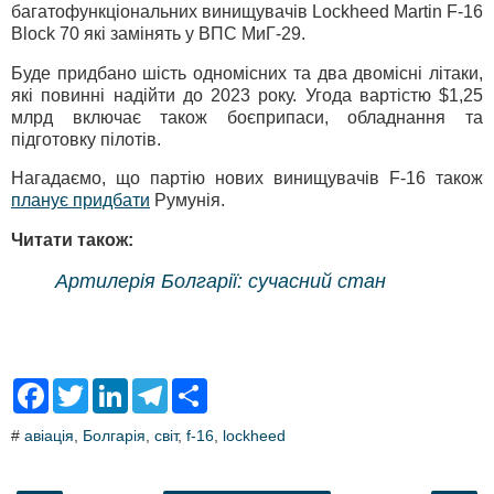
багатофункціональних винищувачів Lockheed Martin F-16
Block 70 які замінять у ВПС МиГ-29.
Буде придбано шість одномісних та два двомісні літаки,
які повинні надійти до 2023 року. Угода вартістю $1,25
млрд включає також боєприпаси, обладнання та
підготовку пілотів.
Нагадаємо, що партію нових винищувачів F-16 також
планує придбати
Румунія.
Читати також:
Артилерія Болгарії: сучасний стан
F
T
L
T
S
a
w
i
e
h
c
i
n
l
a
#
авіація
,
Болгарія
,
світ
,
f-16
,
lockheed
e
t
k
e
r
b
t
e
g
e
o
e
d
r
o
r
I
a