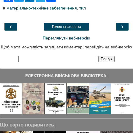
c
i
n
l
a
#
матеріально-технічне забезпечення
,
тил
e
t
k
e
r
b
t
e
g
e
o
e
d
r
o
r
I
a
‹
›
Головна сторінка
k
n
m
Переглянути веб-версію
Щоб мати можливість залишати коментарі перейдіть на веб-версію
ЕЛЕКТРОННА ВІЙСЬКОВА БІБЛІОТЕКА:
Що варто подивитись: