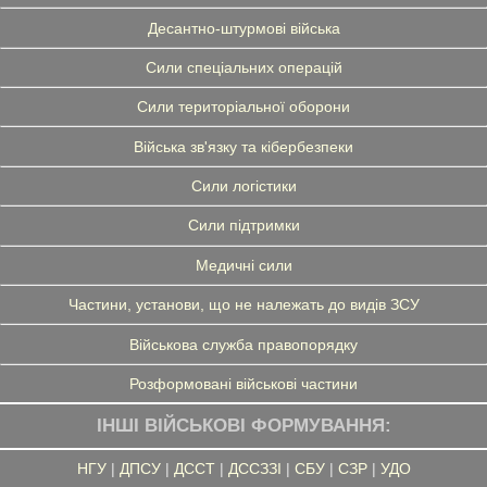
Десантно-штурмові війська
Сили спеціальних операцій
Сили територіальної оборони
Війська зв'язку та кібербезпеки
Сили логістики
Сили підтримки
Медичні сили
Частини, установи, що не належать до видів ЗСУ
Військова служба правопорядку
Розформовані військові частини
ІНШІ ВІЙСЬКОВІ ФОРМУВАННЯ:
НГУ
|
ДПСУ
|
ДССТ
|
ДССЗЗІ
|
СБУ
|
СЗР
|
УДО