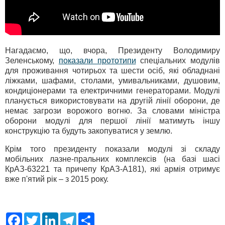
Нагадаємо, що, вчора, Президенту Володимиру
Зеленському,
показали прототипи
спеціальних модулів
для проживання чотирьох та шести осіб, які обладнані
ліжками, шафами, столами, умивальниками, душовим,
кондиціонерами та електричними генераторами. Модулі
планується використовувати на другій лінії оборони, де
немає загрози ворожого вогню. За словами міністра
оборони модулі для першої лінії матимуть іншу
конструкцію та будуть закопуватися у землю.
Крім того президенту показали модулі зі складу
мобільних лазне-пральних комплексів (на базі шасі
КрАЗ-63221 та причепу КрАЗ-А181), які армія отримує
вже п'ятий рік – з 2015 року.
F
T
L
T
S
a
w
i
e
h