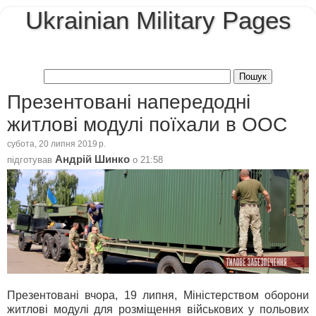
Ukrainian Military Pages
Презентовані напередодні
житлові модулі поїхали в ООС
субота, 20 липня 2019 р.
Андрій Шинко
підготував
о
21:58
Презентовані вчора, 19 липня, Міністерством оборони
житлові модулі для розміщення військових у польових