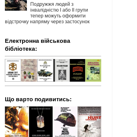
Подружжя людей з
інвалідністю І або ІІ групи
тепер можуть оформити
відстрочку напряму через застосунок
Електронна військова
бібліотека:
Що варто подивитись: