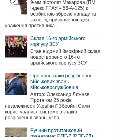
9-мм пістолет Макарова (ПМ,
Індекс ГРАУ – 56-А-125) є
особистою зброєю нападу та
захисту, призначеною для
ураження противника ...
Склад 16-го армійського
корпусу ЗСУ
Став відомий ймовірний склад
новоствореного 16-го
армійського корпусу ЗСУ
Про нові знаки розрізнення
військових звань
військовослужбовців
Автор: Олександр Лєжнєв
Протягом 25 років
незалежності України її Збройні Сили
користувалися системою знаків
розрізнення звань, успа...
Ручний протитанковий
гранатомет РПГ-7 (РПГ-7Д)