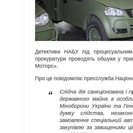
Детективи НАБУ під процесуальним 
прокуратури проводять обшуки у пр
Моторс».
Про це повідомляє пресслужба Націона
Слідча дія санкціонована і 
“
державного майна в особли
Міноборони України та Ген
думку слідства, незако
замовлення спеціальний ав
закупівлю за завищеними ці