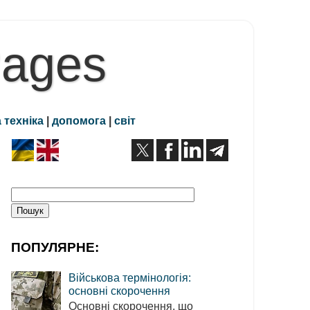
Pages
 техніка
|
допомога
|
світ
ПОПУЛЯРНЕ:
Військова термінологія:
основні скорочення
Основні скорочення, що