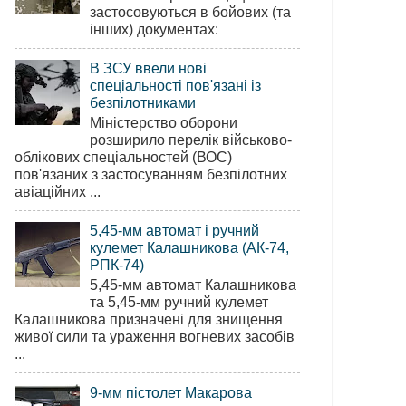
застосовуються в бойових (та
інших) документах:
В ЗСУ ввели нові
спеціальності пов'язані із
безпілотниками
Міністерство оборони
розширило перелік військово-
облікових спеціальностей (ВОС)
пов'язаних з застосуванням безпілотних
авіаційних ...
5,45-мм автомат і ручний
кулемет Калашникова (АК-74,
РПК-74)
5,45-мм автомат Калашникова
та 5,45-мм ручний кулемет
Калашникова призначені для знищення
живої сили та ураження вогневих засобів
...
9-мм пістолет Макарова