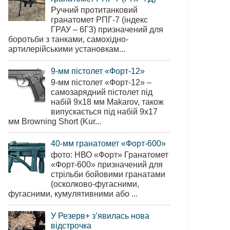
Ручний протитанковий
гранатомет РПГ-7 (індекс
ГРАУ – 6Г3) призначений для
боротьби з танками, самохідно-
артилерійськими установкам...
9-мм пістолет «Форт-12»
9-мм пістолет «Форт-12» –
самозарядний пістолет під
набій 9х18 мм Makarov, також
випускається під набій 9х17
мм Browning Short (Kur...
40-мм гранатомет «Форт-600»
фото: НВО «Форт» Гранатомет
«Форт-600» призначений для
стрільби бойовими гранатами
(осколково-фугасними,
фугасними, кумулятивними або ...
У Резерв+ з’явилась нова
відстрочка