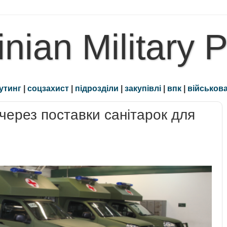
inian Military 
утинг
|
соцзахист
|
підрозділи
|
закупівлі
|
впк
|
військова
ерез поставки санітарок для