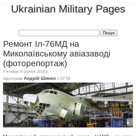
Ukrainian Military Pages
Ремонт Іл-76МД на
Миколаївському авіазаводі
(фоторепортаж)
пʼятниця, 9 серпня 2019 р.
Андрій Шинко
підготував
о
07:59