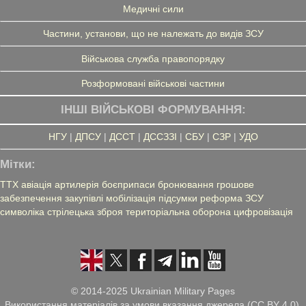
Медичні сили
Частини, установи, що не належать до видів ЗСУ
Військова служба правопорядку
Розформовані військові частини
ІНШІ ВІЙСЬКОВІ ФОРМУВАННЯ:
НГУ
|
ДПСУ
|
ДССТ
|
ДССЗЗІ
|
СБУ
|
СЗР
|
УДО
Мітки:
ТТХ
авіація
артилерія
боєприпаси
бронювання
грошове
забезпечення
закупівлі
мобілізація
підсумки
реформа ЗСУ
символіка
стрілецька зброя
територіальна оборона
цифровізація
© 2014-2025 Ukrainian Military Pages
Використання матеріалів за умови вказання джерела (CC BY 4.0),