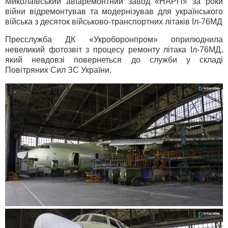
Миколаївський авіаремонтний завод «НАРП» за роки
війни відремонтував та модернізував для українського
війська з десяток військово-транспортних літаків Іл-76МД
Пресслужба ДК «Укроборонпром» оприлюднила
невеликий фотозвіт з процесу ремонту літака Іл-76МД,
який невдовзі повернеться до служби у складі
Повітряних Сил ЗС України.