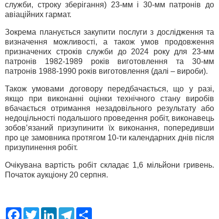
служби, строку зберігання) 23-мм і 30-мм патронів до
авіаційних гармат.
Зокрема планується закупити послуги з дослідження та
визначення можливості, а також умов продовження
призначених строків служби до 2024 року для 23-мм
патронів 1982-1989 років виготовлення та 30-мм
патронів 1988-1990 років виготовлення (далі – вироби).
Також умовами договору передбачається, що у разі,
якщо при виконанні оцінки технічного стану виробів
вбачається отримання незадовільного результату або
недоцільності подальшого проведення робіт, виконавець
зобов’язаний призупинити їх виконання, попередивши
про це замовника протягом 10-ти календарних днів після
призупинення робіт.
Очікувана вартість робіт складає 1,6 мільйони гривень.
Початок аукціону 20 серпня.
F
T
L
T
S
a
w
i
e
h