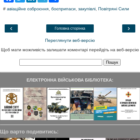
c
i
n
l
a
#
авіаційне озброєння
,
боєприпаси
,
закупівлі
,
Повітряні Сили
e
t
k
e
r
b
t
e
g
e
o
e
d
r
o
r
I
a
‹
›
Головна сторінка
k
n
m
Переглянути веб-версію
Щоб мати можливість залишати коментарі перейдіть на веб-версію
ЕЛЕКТРОННА ВІЙСЬКОВА БІБЛІОТЕКА:
Що варто подивитись: