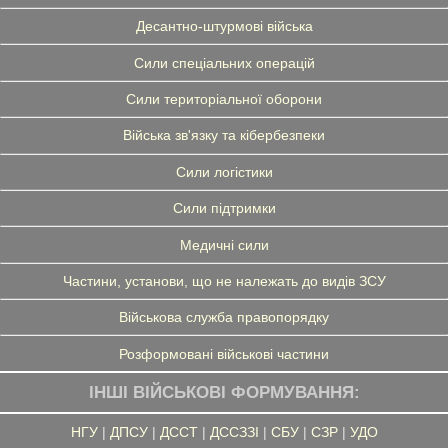
Десантно-штурмові війська
Сили спеціальних операцій
Сили територіальної оборони
Війська зв'язку та кібербезпеки
Сили логістики
Сили підтримки
Медичні сили
Частини, установи, що не належать до видів ЗСУ
Військова служба правопорядку
Розформовані військові частини
ІНШІ ВІЙСЬКОВІ ФОРМУВАННЯ:
НГУ
|
ДПСУ
|
ДССТ
|
ДССЗЗІ
|
СБУ
|
СЗР
|
УДО