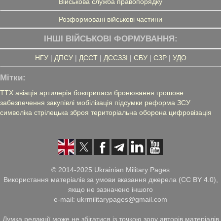
Військова служба правопорядку
Розформовані військові частини
ІНШІ ВІЙСЬКОВІ ФОРМУВАННЯ:
НГУ
|
ДПСУ
|
ДССТ
|
ДССЗЗІ
|
СБУ
|
СЗР
|
УДО
Мітки:
ТТХ
авіація
артилерія
боєприпаси
бронювання
грошове
забезпечення
закупівлі
мобілізація
підсумки
реформа ЗСУ
символіка
стрілецька зброя
територіальна оборона
цифровізація
© 2014-2025 Ukrainian Military Pages
Використання матеріалів за умови вказання джерела (CC BY 4.0),
якщо не зазначено іншого
e-mail: ukrmilitarypages@gmail.com
Думка редакції може не збігатися із точкою зору авторів матеріалів