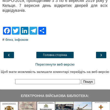
MSPO-2019, проходитиме з 3 по 6 вересня 2019 року у
Кельце. 7 вересня день відкритих дверей для всіх
відвідувачів.
F
T
L
T
S
a
w
i
e
h
c
i
n
l
a
#
бпнз
,
інфоком
e
t
k
e
r
b
t
e
g
e
o
e
d
r
o
r
I
a
‹
›
Головна сторінка
k
n
m
Переглянути веб-версію
Щоб мати можливість залишати коментарі перейдіть на веб-версію
ЕЛЕКТРОННА ВІЙСЬКОВА БІБЛІОТЕКА: