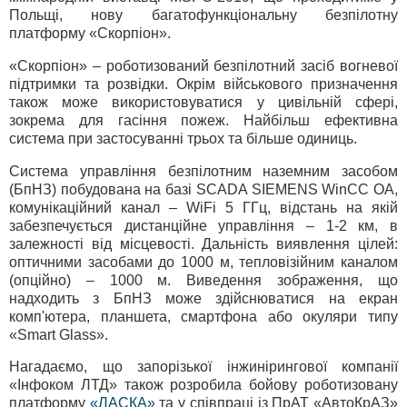
Польщі, нову багатофункціональну безпілотну
платформу «Скорпіон».
«Скорпіон» – роботизований безпілотний засіб вогневої
підтримки та розвідки. Окрім військового призначення
також може використовуватися у цивільній сфері,
зокрема для гасіння пожеж. Найбільш ефективна
система при застосуванні трьох та більше одиниць.
Система управління безпілотним наземним засобом
(БпНЗ) побудована на базі SCADA SIEMENS WinCC OA,
комунікаційний канал – WiFi 5 ГГц, відстань на якій
забезпечується дистанційне управління – 1-2 км, в
залежності від місцевості. Дальність виявлення цілей:
оптичними засобами до 1000 м, тепловізійним каналом
(опційно) – 1000 м. Виведення зображення, що
надходить з БпНЗ може здійснюватися на екран
комп'ютера, планшета, смартфона або окуляри типу
«Smart Glass».
Нагадаємо, що запорізької інжинірингової компанії
«Інфоком ЛТД» також розробила бойову роботизовану
платформу
«ЛАСКА»
та у співпраці із ПрАТ «АвтоКрАЗ»