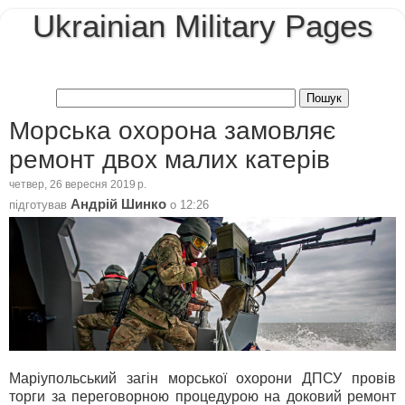
Ukrainian Military Pages
Морська охорона замовляє
ремонт двох малих катерів
четвер, 26 вересня 2019 р.
Андрій Шинко
підготував
о
12:26
Маріупольський загін морської охорони ДПСУ провів
торги за переговорною процедурою на доковий ремонт