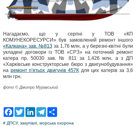
Нагадаємо, що у серпні у ТОВ «КП
КОМУНЕКОРЕСУРСИ» був замовлений ремонт іншого
«Калкана» зав. №813
за 1,76 млн, а у березні-квітні були
укладені договори із ТОВ «СРЗ» на поточний ремонт
катера пр. 50030 зав. № 811 за 1,426 млн, а з ДП
«Харківське конструкторське бюро з двигунобудування»
на
ремонт п'ятьох двигунів 457К
для цих катерів за 3,6
млн грн.
фото © Дмитро Муравський
F
T
L
T
S
a
w
i
e
h
c
i
n
l
a
#
ДПСУ
,
закупівлі
,
морська охорона
e
t
k
e
r
b
t
e
g
e
o
e
d
r