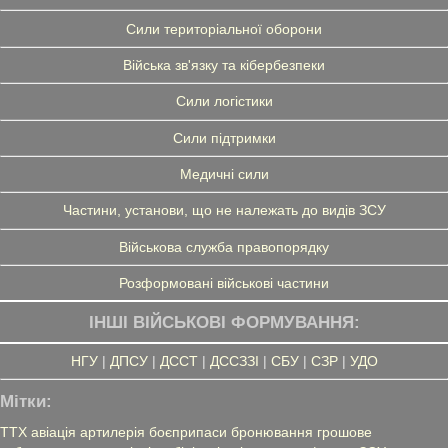
Сили територіальної оборони
Війська зв'язку та кібербезпеки
Сили логістики
Сили підтримки
Медичні сили
Частини, установи, що не належать до видів ЗСУ
Військова служба правопорядку
Розформовані військові частини
ІНШІ ВІЙСЬКОВІ ФОРМУВАННЯ:
НГУ
|
ДПСУ
|
ДССТ
|
ДССЗЗІ
|
СБУ
|
СЗР
|
УДО
Мітки:
ТТХ
авіація
артилерія
боєприпаси
бронювання
грошове