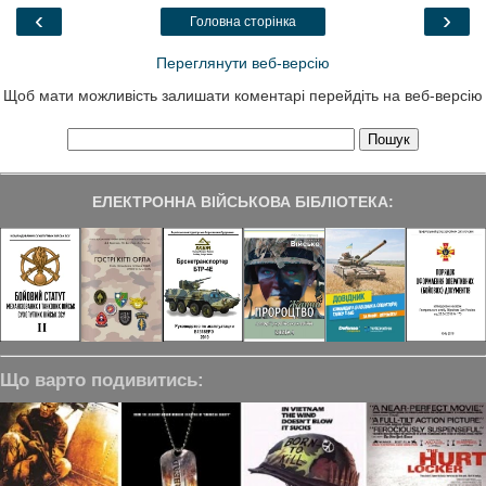
o
r
I
a
‹
›
Головна сторінка
k
n
m
Переглянути веб-версію
Щоб мати можливість залишати коментарі перейдіть на веб-версію
ЕЛЕКТРОННА ВІЙСЬКОВА БІБЛІОТЕКА:
Що варто подивитись: