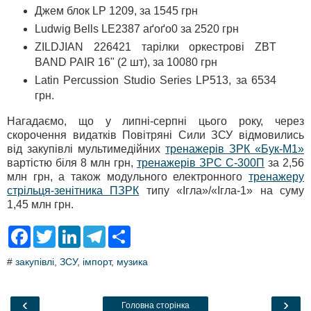
Джем блок LP 1209, за 1545 грн
Ludwig Bells LE2387 аґоґо0 за 2520 грн
ZILDJIAN 226421 тарілки оркестрові ZBT
BAND PAIR 16" (2 шт), за 10080 грн
Latin Percussion Studio Series LP513, за 6534
грн.
Нагадаємо, що у липні-серпні цього року, через
скорочення видатків Повітряні Сили ЗСУ відмовились
від закупівлі мультимедійних
тренажерів ЗРК «Бук-М1»
вартістю біля 8 млн грн,
тренажерів ЗРС С-300П
за 2,56
млн грн, а також модульного електронного
тренажеру
стрільця-зенітника ПЗРК
типу «Ігла»/«Ігла-1» на суму
1,45 млн грн.
F
T
L
T
S
a
w
i
e
h
c
i
n
l
a
#
закупівлі
,
ЗСУ
,
імпорт
,
музика
e
t
k
e
r
b
t
e
g
e
o
e
d
r
o
r
I
a
‹
›
Головна сторінка
k
n
m