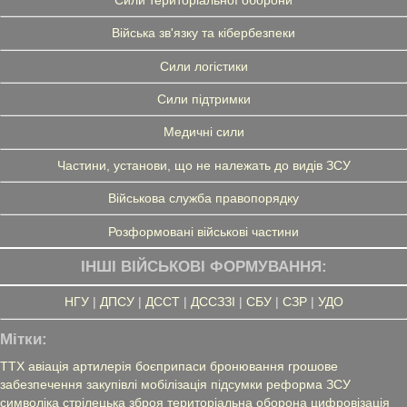
Війська зв'язку та кібербезпеки
Сили логістики
Сили підтримки
Медичні сили
Частини, установи, що не належать до видів ЗСУ
Військова служба правопорядку
Розформовані військові частини
ІНШІ ВІЙСЬКОВІ ФОРМУВАННЯ:
НГУ
|
ДПСУ
|
ДССТ
|
ДССЗЗІ
|
СБУ
|
СЗР
|
УДО
Мітки:
ТТХ
авіація
артилерія
боєприпаси
бронювання
грошове
забезпечення
закупівлі
мобілізація
підсумки
реформа ЗСУ
символіка
стрілецька зброя
територіальна оборона
цифровізація