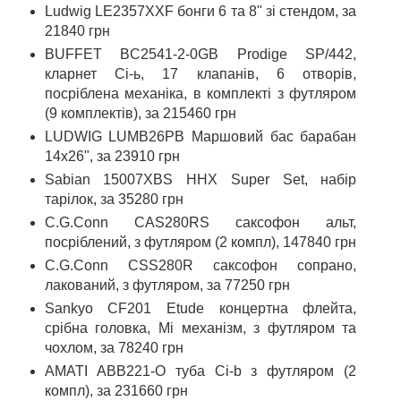
Ludwig LE2357XXF бонги 6 та 8" зі стендом, за
21840 грн
BUFFET BC2541-2-0GB Prodige SP/442,
кларнет Cі-ь, 17 клапанів, 6 отворів,
посріблена механіка, в комплекті з футляром
(9 комплектів), за 215460 грн
LUDWIG LUMB26PB Маршовий бас барабан
14x26", за 23910 грн
Sabian 15007XBS HHX Super Set, набір
тарілок, за 35280 грн
С.G.Conn CAS280RS саксофон альт,
посріблений, з футляром (2 компл), 147840 грн
С.G.Conn CSS280R саксофон сопрано,
лакований, з футляром, за 77250 грн
Sankyo CF201 Etude концертна флейта,
срібна головка, Мі механізм, з футляром та
чохлом, за 78240 грн
AMATI ABB221-O туба Сі-b з футляром (2
компл), за 231660 грн