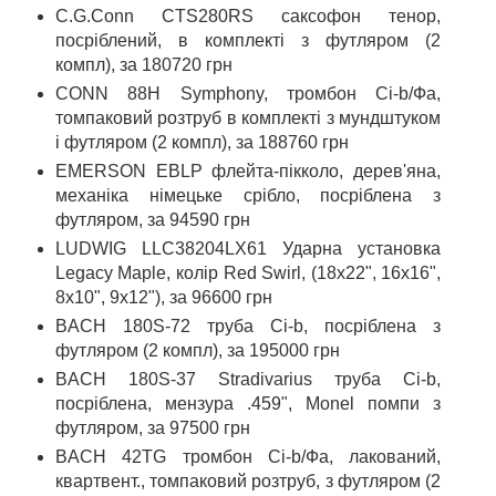
С.G.Conn CTS280RS саксофон тенор,
посріблений, в комплекті з футляром (2
компл), за 180720 грн
CONN 88H Symphony, тромбон Сi-b/Фа,
томпаковий розтруб в комплекті з мундштуком
і футляром (2 компл), за 188760 грн
EMERSON EBLP флейта-пікколо, дерев'яна,
механіка німецьке срібло, посріблена з
футляром, за 94590 грн
LUDWIG LLC38204LX61 Ударна установка
Legacy Maple, колір Red Swirl, (18x22", 16x16",
8х10", 9х12"), за 96600 грн
BACH 180S-72 труба Сі-b, посріблена з
футляром (2 компл), за 195000 грн
BACH 180S-37 Stradivarius труба Сі-b,
посріблена, мензура .459", Monel помпи з
футляром, за 97500 грн
BACH 42TG тромбон Сі-b/Фа, лакований,
квартвент., томпаковий розтруб, з футляром (2