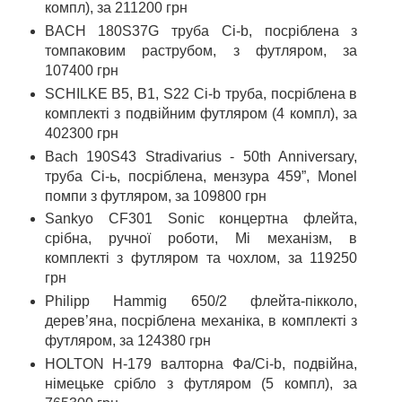
компл), за 211200 грн
BACH 180S37G труба Сі-b, посріблена з
томпаковим раструбом, з футляром, за
107400 грн
SCHILKE B5, B1, S22 Сі-b труба, посріблена в
комплекті з подвійним футляром (4 компл), за
402300 грн
Bach 190S43 Stradivarius - 50th Anniversary,
труба Сі-ь, посріблена, мензура 459”, Monel
помпи з футляром, за 109800 грн
Sankyo CF301 Sonic концертна флейта,
срібна, ручної роботи, Мі механізм, в
комплекті з футляром та чохлом, за 119250
грн
Philipp Hammig 650/2 флейта-пікколо,
дерев’яна, посріблена механіка, в комплекті з
футляром, за 124380 грн
HOLTON H-179 валторна Фа/Сі-b, подвійна,
німецьке срібло з футляром (5 компл), за