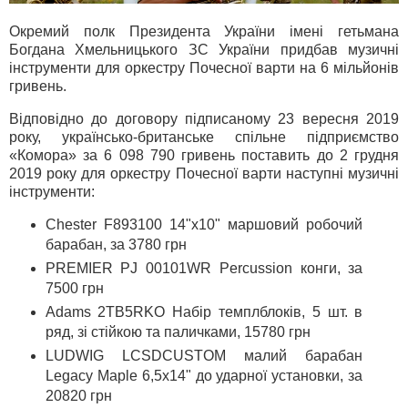
Окремий полк Президента України імені гетьмана
Богдана Хмельницького ЗС України придбав музичні
інструменти для оркестру Почесної варти на 6 мільйонів
гривень.
Відповідно до договору підписаному 23 вересня 2019
року, українсько-британське спільне підприємство
«Комора» за 6 098 790 гривень поставить до 2 грудня
2019 року для оркестру Почесної варти наступні музичні
інструменти:
Chester F893100 14"х10" маршовий робочий
барабан, за 3780 грн
PREMIER PJ 00101WR Percussion конги, за
7500 грн
Adams 2TB5RKO Набір темплблоків, 5 шт. в
ряд, зі стійкою та паличками, 15780 грн
LUDWIG LCSDCUSTOM малий барабан
Legacy Maple 6,5х14" до ударної установки, за
20820 грн