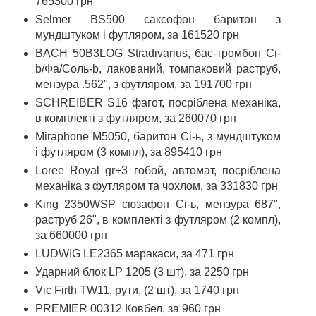
765300 грн
Selmer BS500 саксофон баритон з
мундштуком і футляром, за 161520 грн
BACH 50B3LOG Stradivarius, бас-тромбон Сі-
b/Фа/Соль-b, лакований, томпаковий раструб,
мензура .562", з футляром, за 191700 грн
SCHREIBER S16 фагот, посріблена механіка,
в комплекті з футляром, за 260070 грн
Miraphone M5050, баритон Сі-ь, з мундштуком
і футляром (3 компл), за 895410 грн
Loree Royal gr+3 гобой, автомат, посріблена
механіка з футляром та чохлом, за 331830 грн
King 2350WSP сюзафон Сі-ь, мензура 687",
раструб 26", в комплекті з футляром (2 компл),
за 660000 грн
LUDWIG LE2365 маракаси, за 471 грн
Ударний блок LP 1205 (3 шт), за 2250 грн
Vic Firth TW11, рути, (2 шт), за 1740 грн
PREMIER 00312 Ковбел, за 960 грн