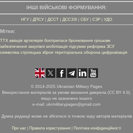
ІНШІ ВІЙСЬКОВІ ФОРМУВАННЯ:
НГУ
|
ДПСУ
|
ДССТ
|
ДССЗЗІ
|
СБУ
|
СЗР
|
УДО
Мітки:
ТТХ
авіація
артилерія
боєприпаси
бронювання
грошове
забезпечення
закупівлі
мобілізація
підсумки
реформа ЗСУ
символіка
стрілецька зброя
територіальна оборона
цифровізація
© 2014-2025 Ukrainian Military Pages
Використання матеріалів за умови вказання джерела (CC BY 4.0),
якщо не зазначено іншого
e-mail: ukrmilitarypages@gmail.com
Думка редакції може не збігатися із точкою зору авторів матеріалів
Про нас
|
Правила користування
|
Політика конфіденційності