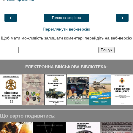
e
t
k
e
r
b
t
e
g
e
o
e
d
r
o
r
I
a
‹
›
Головна сторінка
k
n
m
Переглянути веб-версію
Щоб мати можливість залишати коментарі перейдіть на веб-версію
ЕЛЕКТРОННА ВІЙСЬКОВА БІБЛІОТЕКА:
Що варто подивитись: