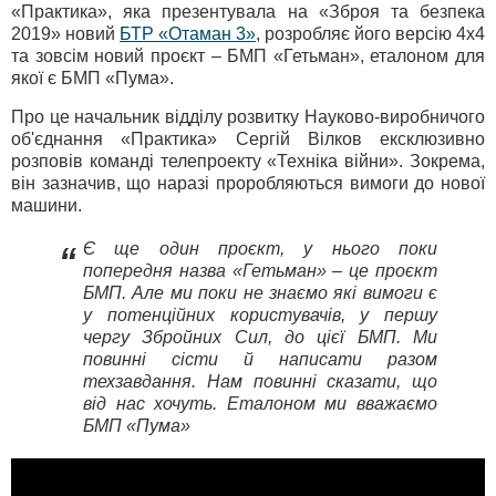
«Практика», яка презентувала на «Зброя та безпека
2019» новий
БТР «Отаман 3»
, розробляє його версію 4х4
та зовсім новий проєкт – БМП «Гетьман», еталоном для
якої є БМП «Пума».
Про це начальник відділу розвитку Науково-виробничого
об'єднання «Практика» Сергій Вілков ексклюзивно
розповів команді телепроекту «Техніка війни». Зокрема,
він зазначив, що наразі проробляються вимоги до нової
машини.
Є ще один проєкт, у нього поки
“
попередня назва «Гетьман» – це проєкт
БМП. Але ми поки не знаємо які вимоги є
у потенційних користувачів, у першу
чергу Збройних Сил, до цієї БМП. Ми
повинні сісти й написати разом
техзавдання. Нам повинні сказати, що
від нас хочуть. Еталоном ми вважаємо
БМП «Пума»