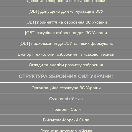
Довідник з озброєння і військової техніки
[ОВТ] допущено до експлуатації в ЗСУ
[ОВТ] прийняття на озброєння ЗС України
[ОВТ] закупівля озброєння для ЗС України
[ОВТ] надходження до ЗСУ та інших формувань
Експорт технологій, озброєння і військової техніки
Огляди та аналізи розвитку озброєння
СТРУКТУРА ЗБРОЙНИХ СИЛ УКРАЇНИ:
Організаційна структура ЗС України
Сухопутні війська
Повітряні Сили
Військово-Морські Сили
Десантно-штурмові війська