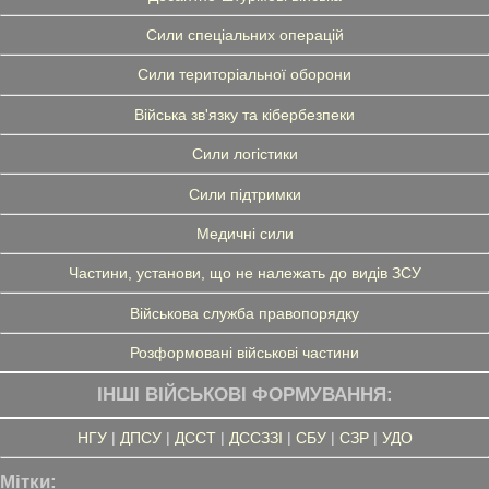
Сили спеціальних операцій
Сили територіальної оборони
Війська зв'язку та кібербезпеки
Сили логістики
Сили підтримки
Медичні сили
Частини, установи, що не належать до видів ЗСУ
Військова служба правопорядку
Розформовані військові частини
ІНШІ ВІЙСЬКОВІ ФОРМУВАННЯ:
НГУ
|
ДПСУ
|
ДССТ
|
ДССЗЗІ
|
СБУ
|
СЗР
|
УДО
Мітки: