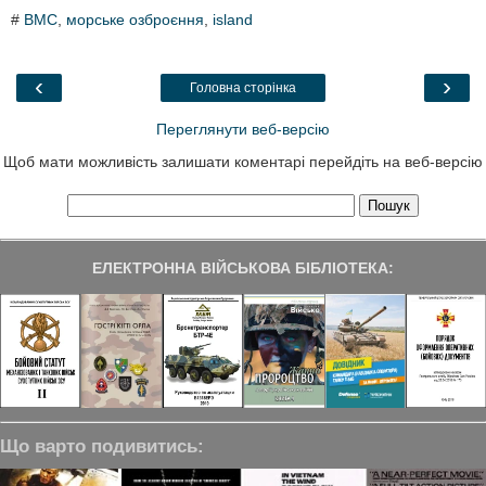
c
i
n
l
a
#
ВМС
,
морське озброєння
,
island
e
t
k
e
r
b
t
e
g
e
o
e
d
r
o
r
I
a
‹
›
Головна сторінка
k
n
m
Переглянути веб-версію
Щоб мати можливість залишати коментарі перейдіть на веб-версію
ЕЛЕКТРОННА ВІЙСЬКОВА БІБЛІОТЕКА:
Що варто подивитись: