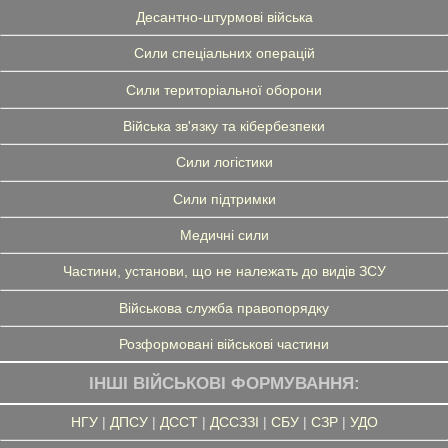
Десантно-штурмові війська
Сили спеціальних операцій
Сили територіальної оборони
Війська зв'язку та кібербезпеки
Сили логістики
Сили підтримки
Медичні сили
Частини, установи, що не належать до видів ЗСУ
Військова служба правопорядку
Розформовані військові частини
ІНШІ ВІЙСЬКОВІ ФОРМУВАННЯ:
НГУ
|
ДПСУ
|
ДССТ
|
ДССЗЗІ
|
СБУ
|
СЗР
|
УДО