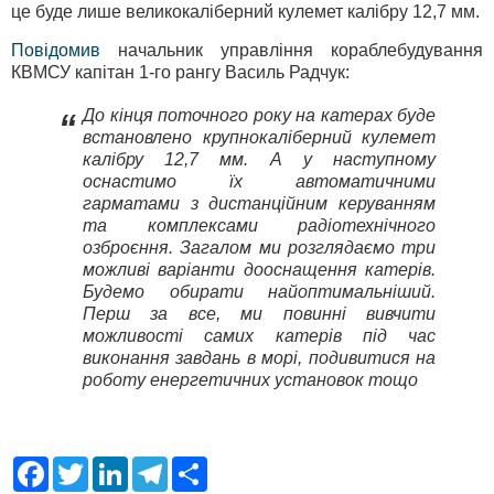
це буде лише великокаліберний кулемет калібру 12,7 мм.
Повідомив
начальник управління кораблебудування
КВМСУ капітан 1-го рангу Василь Радчук:
До кінця поточного року на катерах буде
“
встановлено крупнокаліберний кулемет
калібру 12,7 мм. А у наступному
оснастимо їх автоматичними
гарматами з дистанційним керуванням
та комплексами радіотехнічного
озброєння. Загалом ми розглядаємо три
можливі варіанти дооснащення катерів.
Будемо обирати найоптимальніший.
Перш за все, ми повинні вивчити
можливості самих катерів під час
виконання завдань в морі, подивитися на
роботу енергетичних установок тощо
F
T
L
T
S
a
w
i
e
h