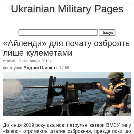
Ukrainian Military Pages
«Айленди» для почату озброять
лише кулеметами
середа, 13 листопада 2019 р.
Андрій Шинко
підготував
о
17:59
До кінця 2019 року два нові патрульні катери ВМСУ типу
«Island» отримають штатне озброєння, правда поки що