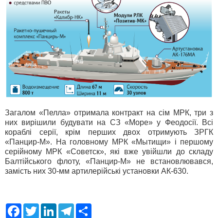
Загалом «Пелла» отримала контракт на сім МРК, три з
них вирішили будувати на СЗ «Море» у Феодосії. Всі
кораблі серії, крім перших двох отримують ЗРГК
«Панцир-М». На головному МРК «Мытищи» і першому
серійному МРК «Советск», які вже увійшли до складу
Балтійського флоту, «Панцир-М» не встановлювався,
замість них 30-мм артилерійські установки АК-630.
F
T
L
T
S
a
w
i
e
h