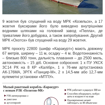
9 жовтня був спущений на воду МРК «Козельск», а 17
жовтня буксирами його було виведено внутрішніми
водними шляхами на головний завод «Пелла», де
триватиме його добудова, а також випробування. Другий
МРК «Охотск» був спущений на воду 29 жовтня.
МРК проєкту 22800 (шифр «Каракурт») мають довжину
67 метрів, ширину – 11 м, осадку – 4 м. Водотоннажність
– близько 800 тонн, дальність плавання – до 2500 миль,
автономність – 15 діб. Основне озброєння: 1 х ПУ УКСК
3С14 РК на 8 КР «Калібр», 1 х 76-мм артустановка
АК-176МА, ЗРГК «Панцир-М», 2 х 14,5-мм або 12,7-мм
кулеметні установки «МТПУ».