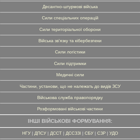
Десантно-штурмові війська
Сили спеціальних операцій
Сили територіальної оборони
Війська зв'язку та кібербезпеки
Сили логістики
Сили підтримки
Медичні сили
Частини, установи, що не належать до видів ЗСУ
Військова служба правопорядку
Розформовані військові частини
ІНШІ ВІЙСЬКОВІ ФОРМУВАННЯ:
НГУ
|
ДПСУ
|
ДССТ
|
ДССЗЗІ
|
СБУ
|
СЗР
|
УДО