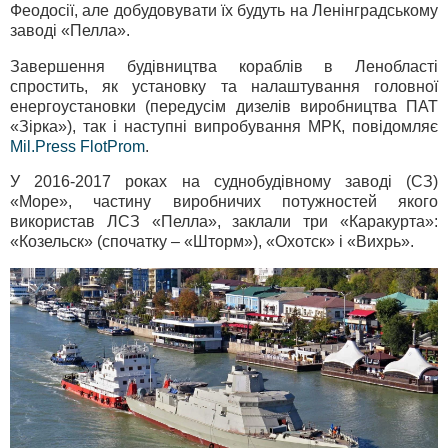
Феодосії, але добудовувати їх будуть на Ленінградському
заводі «Пелла».
Завершення будівництва кораблів в Ленобласті
спростить, як установку та налаштування головної
енергоустановки (передусім дизелів виробництва ПАТ
«Зірка»), так і наступні випробування МРК, повідомляє
Mil.Press FlotProm
.
У 2016-2017 роках на суднобудівному заводі (СЗ)
«Море», частину виробничих потужностей якого
використав ЛСЗ «Пелла», заклали три «Каракурта»:
«Козельск» (спочатку – «Шторм»), «Охотск» і «Вихрь».