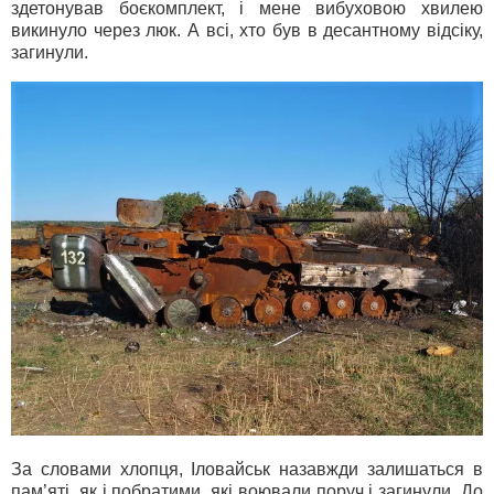
здетонував боєкомплект, і мене вибуховою хвилею
викинуло через люк. А всі, хто був в десантному відсіку,
загинули.
За словами хлопця, Іловайськ назавжди залишаться в
пам’яті, як і побратими, які воювали поруч і загинули. До