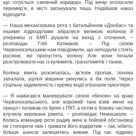
що готується «зелений коридор». Під вечір оголосили
перемир’я, в місті запанувала тиша. Надійшов наказ
відходити.
— Наша механізована рота з батальйоном «Донбас» та
іншими підрозділами зібралися великою колоною й
упереміш із БМП рушили на вихід з оточення, −
розповідає Гліб Катмаков. – Під селом
Червоносельським нам повідомили, що неподалік стоять
росіяни, які пропустять колону. Але вони почали
розстрілювати нас із кулеметів, гранатометів і танків.
Колона вмить розсипалась, зв’язок пропав, техніка
запалала, уцілілі машини ринулись в бік поля. Через
суцільну задимленість і куряву водії втрачали орієнтири.
— Я намагався маневрувати своєю «бехою» на краю
Червоносельського, але ворожий танк взяв мене на
приціл і поливав по броні з ПКТ, а потім в бокову частину
влучила керована ракета, − розповідає Немашкало. –
Колись командир роти радив мені в бойовій обстановці
не стопорити люк і тримати його відкритим – так, нібито,
більше шансів залишитись живим. Під час підриву