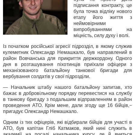
підписання контракту, це
була точка відліку нового
етапу його життя з
неймовірними
випробуваннями на
міцність, силу духу і волі.
Із початком російської агресії підрозділ, в якому служив
кулеметник Олександр Немашкало, був направлений в
район Вовчанська для прикриття держкордону. Одного
дня в розташування піхотинців приїхали офіцери з
механізованого батальйону танкової бригади для
вербування солдатів у свої підрозділи.
— Начальник штабу нашого батальйону запитав, хто
бажає в добровільному порядку перевестися на службу
в танкову бригаду з подальшим відправленням в район
проведення АТО. Крім мене, дали згоду ще 16 бійців,−
пригадує Олександр Немашкало.
Одним із тих офіцерів, які відбирали бійців для участі в
АТО, був капітан Гліб Катмаков, який нині служить в
академії на посаді начальника курсу, де й вчиться