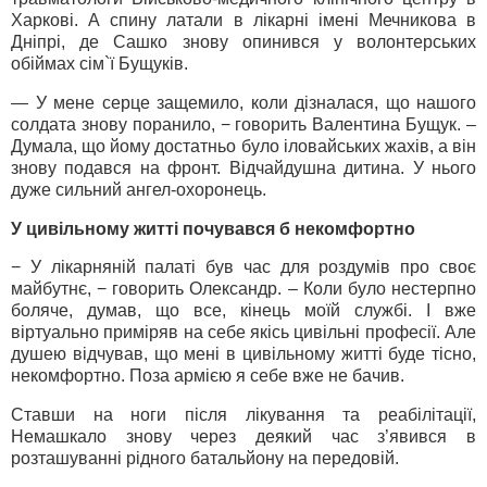
Харкові. А спину латали в лікарні імені Мечникова в
Дніпрі, де Сашко знову опинився у волонтерських
обіймах сім`ї Бущуків.
— У мене серце защемило, коли дізналася, що нашого
солдата знову поранило, − говорить Валентина Бущук. –
Думала, що йому достатньо було іловайських жахів, а він
знову подався на фронт. Відчайдушна дитина. У нього
дуже сильний ангел-охоронець.
У цивільному житті почувався б некомфортно
− У лікарняній палаті був час для роздумів про своє
майбутнє, − говорить Олександр. – Коли було нестерпно
боляче, думав, що все, кінець моїй службі. І вже
віртуально приміряв на себе якісь цивільні професії. Але
душею відчував, що мені в цивільному житті буде тісно,
некомфортно. Поза армією я себе вже не бачив.
Ставши на ноги після лікування та реабілітації,
Немашкало знову через деякий час з’явився в
розташуванні рідного батальйону на передовій.