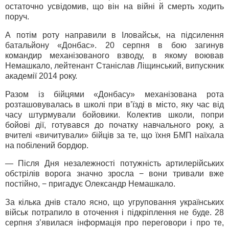
остаточно усвідомив, що він на війні й смерть ходить
поруч.
А потім роту направили в Іловайськ, на підсилення
батальйону «Донбас». 20 серпня в бою загинув
командир механізованого взводу, в якому воював
Немашкало, лейтенант Станіслав Ліщинський, випускник
академії 2014 року.
Разом із бійцями «Донбасу» механізована рота
розташовувалась в школі при в’їзді в місто, яку час від
часу штурмували бойовики. Колектив школи, попри
бойові дії, готувався до початку навчального року, а
вчителі «вичитували» бійців за те, що їхня БМП наїхала
на побілений бордюр.
— Після Дня незалежності потужність артилерійських
обстрілів ворога значно зросла − вони тривали вже
постійно, − пригадує Олександр Немашкало.
За кілька днів стало ясно, що угруповання українських
військ потрапило в оточення і підкріплення не буде. 28
серпня з’явилася інформація про переговори і про те,