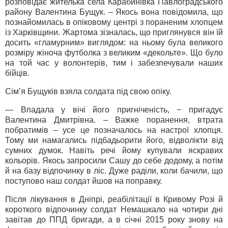
розповідає жителька села Карабинівка Павлоградського
району Валентина Бущук. – Якось вона повідомила, що
познайомилась в опіковому центрі з пораненим хлопцем
із Харківщини. Жартома зізналась, що приглянувся він їй
досить «гламурним» виглядом: на ньому була великого
розміру жіноча футболка з великим «декольте». Що було
на той час у волонтерів, тим і забезпечували наших
бійців.
Сім’я Бущуків взяла солдата під свою опіку.
— Впадала у вічі його пригніченість, − пригадує
Валентина Дмитрівна. – Важке поранення, втрата
побратимів – усе це позначалось на настрої хлопця.
Тому ми намагались підбадьорити його, відволікти від
сумних думок. Навіть речі йому купували яскравих
кольорів. Якось запросили Сашу до себе додому, а потім
й на базу відпочинку в ліс. Дуже раділи, коли бачили, що
поступово наш солдат йшов на поправку.
Після лікування в Дніпрі, реабілітації в Кривому Розі й
короткого відпочинку солдат Немашкало на чотири дні
завітав до ППД бригади, а в січні 2015 року знову на