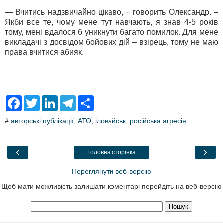
— Вчитись надзвичайно цікаво, − говорить Олександр. –
Якби все те, чому мене тут навчають, я знав 4-5 років
тому, мені вдалося б уникнути багато помилок. Для мене
викладачі з досвідом бойових дій – взірець, тому не маю
права вчитися абияк.
F
T
L
T
S
a
w
i
e
h
c
i
n
l
a
#
авторські публікації
,
АТО
,
іловайськ
,
російська агресія
e
t
k
e
r
b
t
e
g
e
o
e
d
r
o
r
I
a
‹
›
Головна сторінка
k
n
m
Переглянути веб-версію
Щоб мати можливість залишати коментарі перейдіть на веб-версію