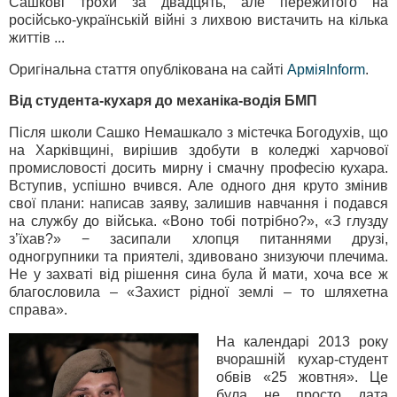
Сашкові трохи за двадцять, але пережитого на
російсько-українській війні з лихвою вистачить на кілька
життів ...
Оригінальна стаття опублікована на сайті
АрміяInform
.
Від студента-кухаря до механіка-водія БМП
Після школи Сашко Немашкало з містечка Богодухів, що
на Харківщині, вирішив здобути в коледжі харчової
промисловості досить мирну і смачну професію кухара.
Вступив, успішно вчився. Але одного дня круто змінив
свої плани: написав заяву, залишив навчання і подався
на службу до війська. «Воно тобі потрібно?», «З глузду
з’їхав?» − засипали хлопця питаннями друзі,
одногрупники та приятелі, здивовано знизуючи плечима.
Не у захваті від рішення сина була й мати, хоча все ж
благословила – «Захист рідної землі – то шляхетна
справа».
На календарі 2013 року
вчорашній кухар-студент
обвів «25 жовтня». Це
була не просто дата