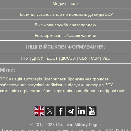
Медичні сили
Частини, установи, що не належать до видів ЗСУ
Військова служба правопорядку
Розформовані військові частини
ІНШІ ВІЙСЬКОВІ ФОРМУВАННЯ:
НГУ
|
ДПСУ
|
ДССТ
|
ДССЗЗІ
|
СБУ
|
СЗР
|
УДО
Мітки:
ТТХ
авіація
артилерія
боєприпаси
бронювання
грошове
забезпечення
закупівлі
мобілізація
підсумки
реформа ЗСУ
символіка
стрілецька зброя
територіальна оборона
цифровізація
© 2014-2025 Ukrainian Military Pages
Використання матеріалів за умови вказання джерела (CC BY 4.0),