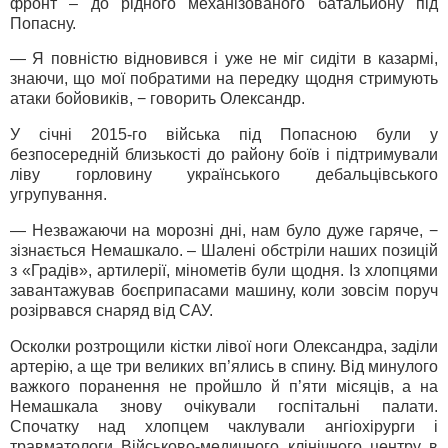
фронт – до рідного механізованого батальйону під
Попасну.
— Я повністю відновився і уже не міг сидіти в казармі,
знаючи, що мої побратими на передку щодня стримують
атаки бойовиків, − говорить Олександр.
У січні 2015-го війська під Попасною були у
безпосередній близькості до району боїв і підтримували
ліву горловину українського дебальцівського
угрупування.
— Незважаючи на морозні дні, нам було дуже гаряче, −
зізнається Немашкало. – Шалені обстріли наших позицій
з «Градів», артилерії, мінометів були щодня. Із хлопцями
завантажував боєприпасами машину, коли зовсім поруч
розірвався снаряд від САУ.
Осколки розтрощили кістки лівої ноги Олександра, заділи
артерію, а ще три великих вп’ялись в спину. Від минулого
важкого поранення не пройшло й п’яти місяців, а на
Немашкала знову очікували госпітальні палати.
Спочатку над хлопцем чаклували ангіохірурги і
травматологи Військово-медичного клінічного центру в