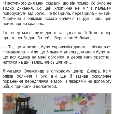
«Наступного дня мені сказали, що він помер, бо було не
видно дихання, бо цей хлопчина не міг і пальцем
поворухнути від болю. Не повірила, перевірила − живий.
Хлопчина з опіками всього обличчя та рук і шиї, цей
неймовірний красень.
Ти тепер маєш жити довго та щасливо. Тобі це тепер
просто необхідно, бо тебе збережено Небом».
— Те, що я вижив, було справжнім дивом, − зізнається
Немашкало. – Але ще більшим дивом для мене було те,
що вся одежа на мені обгоріла, а дерев’яний хрестик і
ниточка на шиї залишились цілими…
Лікувався Олександр в опіковому центрі Дніпра. Крім
опіків обличчя і рук, він ще й зазнав осколочне
поранення передпліччя. Разом із лікарями на допомогу
бійцю прийшли й волонтери.