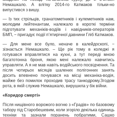
Немашкало. А влітку 2014-го Катмаков тільки-но
випустився з вишу.
— Із тих стрільців, гранатометників і кулеметників нам,
молодим лейтенантам, належало в короткі терміни
підготувати механіків-водіїв і навідників-операторів
БМП, − пригадує події п’ятирічної давнини Гліб Катмаков.
— Для мене все було, неначе в калейдоскопі, −
зізнається Немашкало. – Ще рік тому в коледжі я
готувався вправлятися на кухні, а тут переді мною
багатотонна броня, якою мені належало навчитись
управляти. А я не мав навіть водійського посвідчення. Та
після чотирьох місяців шалених полігонних занять
досить впевнено почувався на місці механіка-водія,
майже без помилок проходив трасу танкодрому.Згодом
рота, в якій служив Немашкало, вирушила у бік війни.
«Коридор смерті»
Після нищівного ворожого вогню з «Градів» по базовому
табору під Старобешевим, коли згоріло декілька одиниць
техніки та зазнали поранень побратими, Сашко