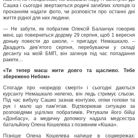
Сашка і сьогодні звертаються родичі загиблих хлопців із
проханням надати фото, чи розповісти про останні дні
життя рідної для них людини.
— Не забути, як побратим Олексій Баланчук говорив
мені, що повернеться додому 29 серпня, щоб 1 вересня
доньку повести до школи, − пригадує Немашкало. –
Двадцять дев’ятого серпня, перебуваючи у складі
десанту на моїй БМП, він загинув під час попадання
ракети…
«Ти тепер маєш жити довго та щасливо. Тебе
збережено Небом»
Спогади про «коридор смерті» і сьогодні даються
курсанту Немашкало нелегко, він ледь стримує сльози.
Під час вибуху Сашко зазнав контузію, опіки голови та
рук і мало що пам’ятав. Відтворював ситуацію за
розповідями уцілілих побратимів. Рятували його бійці
«Донбасу», а медичну допомогу надала медсестра
батальйону Олена Кошелева з позивним «Кішка».
Пізніше Олена Кошелева напише в соцмережах: