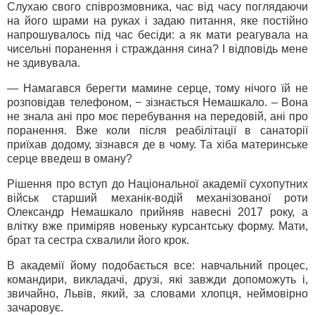
Слухаю свого співрозмовника, час від часу поглядаючи
на його шрами на руках і задаю питання, яке постійно
напрошувалось під час бесіди: а як мати реагувала на
чисельні поранення і страждання сина? І відповідь мене
не здивувала.
— Намагався берегти мамине серце, тому нічого їй не
розповідав телефоном, − зізнається Немашкало. – Вона
не знала ані про моє перебування на передовій, ані про
поранення. Вже коли після реабілітації в санаторії
приїхав додому, зізнався де в чому. Та хіба материнське
серце введеш в оману?
Рішення про вступ до Національної академії сухопутних
військ старший механік-водій механізованої роти
Олександр Немашкало прийняв навесні 2017 року, а
влітку вже приміряв новеньку курсантську форму. Мати,
брат та сестра схвалили його крок.
В академії йому подобається все: навчальний процес,
командири, викладачі, друзі, які завжди допоможуть і,
звичайно, Львів, який, за словами хлопця, неймовірно
зачаровує.