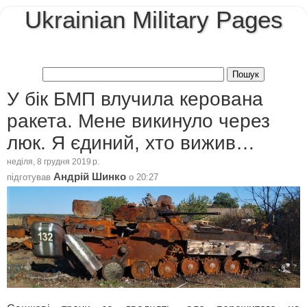
Ukrainian Military Pages
У бік БМП влучила керована
ракета. Мене викинуло через
люк. Я єдиний, хто вижив…
неділя, 8 грудня 2019 р.
Андрій Шинко
підготував
о
20:27