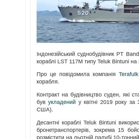
Індонезійський суднобудівник PT Band
кораблі LST 117M типу Teluk Bintuni н
Про це повідомила компанія
Teraful
корабля.
Контракт на будівництво суден, які ст
був
укладений
у квітні 2019 року за 
США).
Десантні кораблі Teluk Bintuni викор
бронетранспортерів, зокрема 15 бо
розмістити на льотній палубі 10-тонни