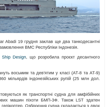
ar Abadi 19 грудня заклав ще два танкодесантні
а замовлення ВМС Республіки Індонезія.
k Ship Design
, що розробила проєкт десантного
ануть восьмим та дев'ятим у класі (AT-8 та AT-9)
360 мільярдів індонезійських рупій (25 млн дол.
истовуються як транспортні судна для амфібійних
йових машин піхоти БМП-3Ф. Також LST здатен
й гелікоптер. Озброєння судна складається з двох