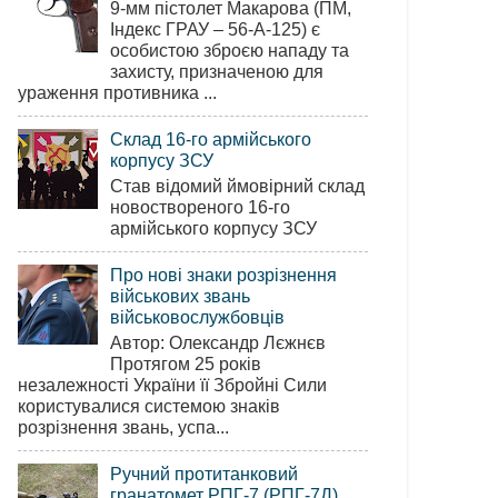
9-мм пістолет Макарова (ПМ,
Індекс ГРАУ – 56-А-125) є
особистою зброєю нападу та
захисту, призначеною для
ураження противника ...
Склад 16-го армійського
корпусу ЗСУ
Став відомий ймовірний склад
новоствореного 16-го
армійського корпусу ЗСУ
Про нові знаки розрізнення
військових звань
військовослужбовців
Автор: Олександр Лєжнєв
Протягом 25 років
незалежності України її Збройні Сили
користувалися системою знаків
розрізнення звань, успа...
Ручний протитанковий
гранатомет РПГ-7 (РПГ-7Д)