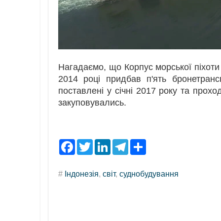
Нагадаємо, що Корпус морської піхоти 
2014 році придбав п'ять бронетран
поставлені у січні 2017 року та прох
закуповувались.
F
T
L
T
S
a
w
i
e
h
c
i
n
l
a
e
t
k
e
r
#
Індонезія
,
світ
,
суднобудування
b
t
e
g
e
o
e
d
r
o
r
I
a
k
n
m