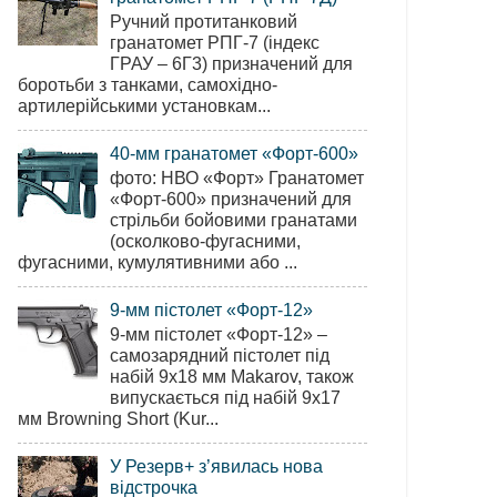
Ручний протитанковий
гранатомет РПГ-7 (індекс
ГРАУ – 6Г3) призначений для
боротьби з танками, самохідно-
артилерійськими установкам...
40-мм гранатомет «Форт-600»
фото: НВО «Форт» Гранатомет
«Форт-600» призначений для
стрільби бойовими гранатами
(осколково-фугасними,
фугасними, кумулятивними або ...
9-мм пістолет «Форт-12»
9-мм пістолет «Форт-12» –
самозарядний пістолет під
набій 9х18 мм Makarov, також
випускається під набій 9х17
мм Browning Short (Kur...
У Резерв+ з’явилась нова
відстрочка