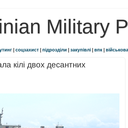
inian Military 
утинг
|
соцзахист
|
підрозділи
|
закупівлі
|
впк
|
військова
ла кілі двох десантних