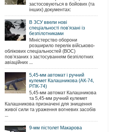
застосовуються в бойових (та
інших) документах:
В ЗСУ ввели нові
спеціальності пов'язані із
безпілотниками
Міністерство оборони
розширило перелік військово-
облікових спеціальностей (ВОС)
пов'язаних з застосуванням безпілотних
авіаційних ...
5,45-мм автомат і ручний
кулемет Калашникова (АК-74,
РПК-74)
5,45-мм автомат Калашникова
та 5,45-мм ручний кулемет
Калашникова призначені для знищення
живої сили та ураження вогневих засобів
...
9-мм пістолет Макарова