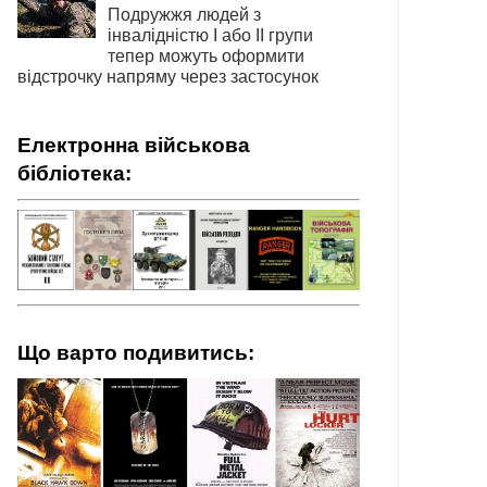
Подружжя людей з
інвалідністю І або ІІ групи
тепер можуть оформити
відстрочку напряму через застосунок
Електронна військова
бібліотека:
Що варто подивитись: