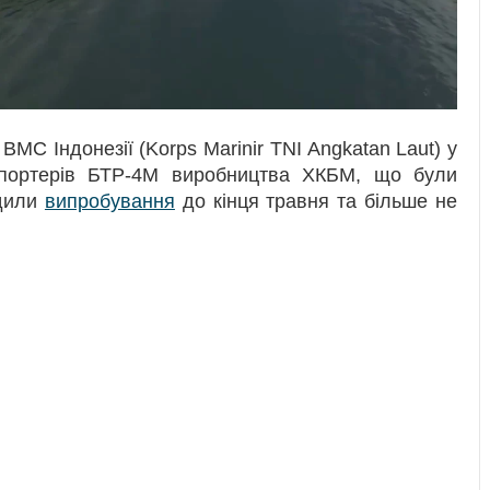
ВМС Індонезії (Korps Marinir TNI Angkatan Laut) у
спортерів БТР-4М виробництва ХКБМ, що були
одили
випробування
до кінця травня та більше не