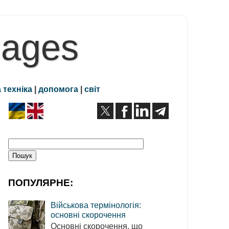
Pages
 техніка
|
допомога
|
світ
ПОПУЛЯРНЕ:
Військова термінологія:
основні скорочення
Основні скорочення, що