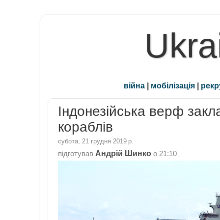
Ukra
війна
|
мобілізація
|
рекр
Індонезійська верф закла
кораблів
субота, 21 грудня 2019 р.
Андрій Шинко
підготував
о
21:10