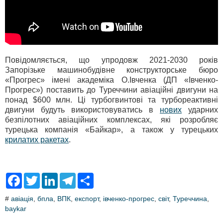
Повідомляється, що упродовж 2021-2030 років
Запорізьке машинобудівне конструкторське бюро
«Прогрес» імені академіка О.Івченка (ДП «Івченко-
Прогрес») поставить до Туреччини авіаційні двигуни на
понад $600 млн. Ці турбогвинтові та турбореактивні
двигуни будуть використовуватись в
нових
ударних
безпілотних авіаційних комплексах, які розробляє
турецька компанія «Байкар», а також у турецьких
крилатих ракетах
.
F
T
L
T
S
a
w
i
e
h
c
i
n
l
a
#
авіація
,
бпла
,
ВПК
,
експорт
,
івченко-прогрес
,
світ
,
Туреччина
,
e
t
k
e
r
baykar
b
t
e
g
e
o
e
d
r