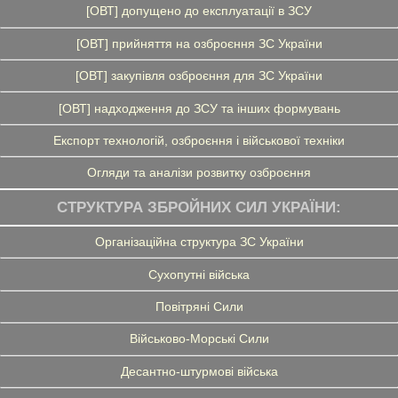
[ОВТ] допущено до експлуатації в ЗСУ
[ОВТ] прийняття на озброєння ЗС України
[ОВТ] закупівля озброєння для ЗС України
[ОВТ] надходження до ЗСУ та інших формувань
Експорт технологій, озброєння і військової техніки
Огляди та аналізи розвитку озброєння
СТРУКТУРА ЗБРОЙНИХ СИЛ УКРАЇНИ:
Організаційна структура ЗС України
Сухопутні війська
Повітряні Сили
Військово-Морські Сили
Десантно-штурмові війська