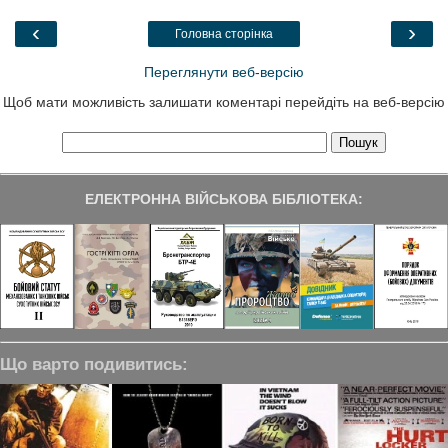
o
r
I
a
k
n
m
‹
›
Головна сторінка
Переглянути веб-версію
Щоб мати можливість залишати коментарі перейдіть на веб-версію
ЕЛЕКТРОННА ВІЙСЬКОВА БІБЛІОТЕКА:
Що варто подивитись: