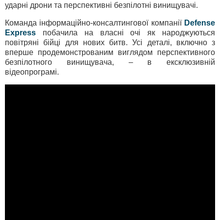
ударні дрони та перспективні безпілотні винищувачі.
Команда інформаційно-консалтингової компанії
Defense
Express
побачила на власні очі як народжуються
повітряні бійці для нових битв. Усі деталі, включно з
вперше продемонстрованим виглядом перспективного
безпілотного винищувача, – в ексклюзивній
відеопрограмі.