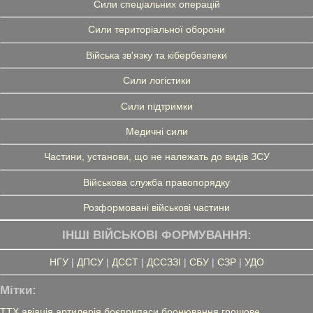
Сили спеціальних операцій
Сили територіальної оборони
Війська зв'язку та кібербезпеки
Сили логістики
Сили підтримки
Медичні сили
Частини, установи, що не належать до видів ЗСУ
Військова служба правопорядку
Розформовані військові частини
ІНШІ ВІЙСЬКОВІ ФОРМУВАННЯ:
НГУ
|
ДПСУ
|
ДССТ
|
ДССЗЗІ
|
СБУ
|
СЗР
|
УДО
Мітки:
ТТХ
авіація
артилерія
боєприпаси
бронювання
грошове