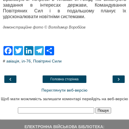
завдання в інтересах держави, Командування
Повітряних Сил і в подальшому планує їх
удосконалювати новітніми системами.
демонстраційне фото © Володимир Воробйов
F
T
L
T
S
a
w
i
e
h
c
i
n
l
a
#
авіація
,
іл-76
,
Повітряні Сили
e
t
k
e
r
b
t
e
g
e
o
e
d
r
o
r
I
a
‹
›
Головна сторінка
k
n
m
Переглянути веб-версію
Щоб мати можливість залишати коментарі перейдіть на веб-версію
ЕЛЕКТРОННА ВІЙСЬКОВА БІБЛІОТЕКА: