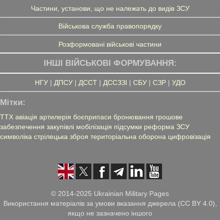
Частини, установи, що не належать до видів ЗСУ
Військова служба правопорядку
Розформовані військові частини
ІНШІ ВІЙСЬКОВІ ФОРМУВАННЯ:
НГУ
|
ДПСУ
|
ДССТ
|
ДССЗЗІ
|
СБУ
|
СЗР
|
УДО
Мітки:
ТТХ
авіація
артилерія
боєприпаси
бронювання
грошове
забезпечення
закупівлі
мобілізація
підсумки
реформа ЗСУ
символіка
стрілецька зброя
територіальна оборона
цифровізація
© 2014-2025 Ukrainian Military Pages
Використання матеріалів за умови вказання джерела (CC BY 4.0),
якщо не зазначено іншого