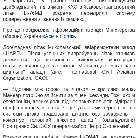
У Карпатах, у районі Говерли, випробовували
дообладнаний під вимоги ІКАО військово-транспортний
літак Іл-76МД, зокрема перевірили систему
попередження зіткнення із землею.
Про це повідомляє інформаційна агенція Міністерства
оборони України
«АрміяInform»
.
Дообладнав літак Миколаївський авіаремонтний завод
«НАРП». Після успішних випробувань літак отримав
документи, що дозволяють виконувати міжнародні
польоти відповідно до вимог Міжнародної організації
цивільної авіації (англ. International Civil Aviation
Organization, ICAO).
— Відстань між горою та літаком – критично мала.
Маневр потрібно здійснити за лічені секунди. Тож, окрім
електроніки, велику роль під час таких польотів відіграє і
професіоналізм екіпажу. За результатами перевірки, всі
системи літака працювали штатно без зауважень, –
коментує головний інженер авіації Командування
Повітряних Сил ЗСУ генерал-майор Петро Скоренький.
Враховуючи потреби в літаках Іл-76МД, які виконують